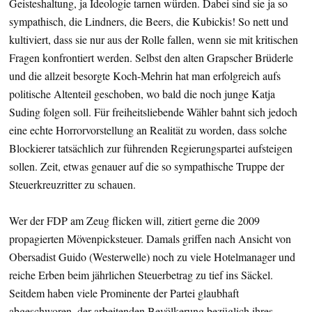
Geisteshaltung, ja Ideologie tarnen würden. Dabei sind sie ja so
sympathisch, die Lindners, die Beers, die Kubickis! So nett und
kultiviert, dass sie nur aus der Rolle fallen, wenn sie mit kritischen
Fragen konfrontiert werden. Selbst den alten Grapscher Brüderle
und die allzeit besorgte Koch-Mehrin hat man erfolgreich aufs
politische Altenteil geschoben, wo bald die noch junge Katja
Suding folgen soll. Für freiheitsliebende Wähler bahnt sich jedoch
eine echte Horrorvorstellung an Realität zu worden, dass solche
Blockierer tatsächlich zur führenden Regierungspartei aufsteigen
sollen. Zeit, etwas genauer auf die so sympathische Truppe der
Steuerkreuzritter zu schauen.
Wer der FDP am Zeug flicken will, zitiert gerne die 2009
propagierten Mövenpicksteuer. Damals griffen nach Ansicht von
Obersadist Guido (Westerwelle) noch zu viele Hotelmanager und
reiche Erben beim jährlichen Steuerbetrag zu tief ins Säckel.
Seitdem haben viele Prominente der Partei glaubhaft
abgeschworen, der arbeitenden Bevölkerung bezüglich ihres