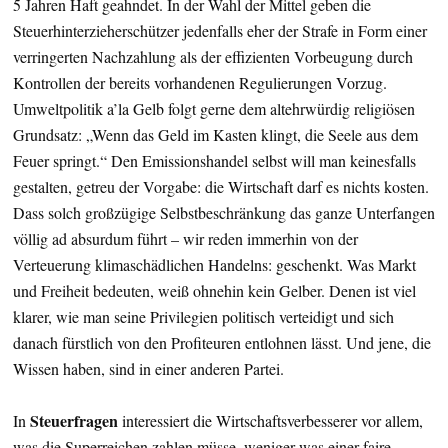
5 Jahren Haft geahndet. In der Wahl der Mittel geben die
Steuerhinterzieherschützer jedenfalls eher der Strafe in Form einer
verringerten Nachzahlung als der effizienten Vorbeugung durch
Kontrollen der bereits vorhandenen Regulierungen Vorzug.
Umweltpolitik a’la Gelb folgt gerne dem altehrwürdig religiösen
Grundsatz: „Wenn das Geld im Kasten klingt, die Seele aus dem
Feuer springt.“ Den Emissionshandel selbst will man keinesfalls
gestalten, getreu der Vorgabe: die Wirtschaft darf es nichts kosten.
Dass solch großzügige Selbstbeschränkung das ganze Unterfangen
völlig ad absurdum führt – wir reden immerhin von der
Verteuerung klimaschädlichen Handelns: geschenkt. Was Markt
und Freiheit bedeuten, weiß ohnehin kein Gelber. Denen ist viel
klarer, wie man seine Privilegien politisch verteidigt und sich
danach fürstlich von den Profiteuren entlohnen lässt. Und jene, die
Wissen haben, sind in einer anderen Partei.
Steuerfragen
In
interessiert die Wirtschaftsverbesserer vor allem,
was die Superreichen zahlen müsse, weniger was einer faire