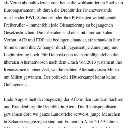
als Verrat abqualifizierten oder heute die wohlsaturierten Snobs im
Europaparlament, ob durch die Drehtür der Finanzvorstände
rutschender BWL-Schnösel oder ihre Privilegien verteidigende
Freiberufler – immer fehlt jede Distanzierung zu begangenen
Gesetzesbrüchen. Die Liberalen sind eins mit ihrer radikalen
Vorhut. AfD und FDP: sie bedingen einander, sie schaukeln ihre
Stimmen und ihre Anhänger durch gegenseitige Zuneigung und
Legitimierung hoch. Für Demoskopen nicht zufällig erleben die
liberalen Alternativlosen nach dem Crash von 2013 justament ihre
Renaissance in einer Zeit, wo die rechten Alternativlosen Milieu
um Milieu gewinnen. Der politische Häuserkampf kennt keine
Gefangenen.
Ende August hielt der Siegeszug der AfD in den Ländern Sachsen
und Brandenburg die Republik in Atem. Die Rechtspopulisten
gewannen dort, wo ganze Landstriche verweist, junge Menschen
in Scharen weggezogen sind und Frauen im Alter 20-49 Jahren