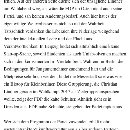
fehlen. Auf der anderen Seite duckte sich der unsägliche Lindner
am Wahlabend weg, als wäre die FDP im Osten nicht auch seine
Partei, und sah keinen Änderungsbedarf. Auch hier hat es der
eigenwillige Weltverbesser es nicht so mit der Wahrheit.
Tatsächlich verdanken die Liberalen ihre Niderlage weitgehend
dem der intellektuellen Leere und der Flucht aus
Verantwortlichkeit. In Leipzig bildet sich allmählich eine kleine
Start-up-Szene, sowohl Studenten als auch Uniabsolventen machen
sich in den kernsanierten In- Vierteln breit. Während in Berlin die
Bedingungen für Jungunternehmer zunehmend hart und die
Mietpreise sehr hoch werden, bildet die Messestadt so etwas wie
ein Biotop für Kleinberliner. Diese Gruppierung, die Christian
Lindner gerade im Wahlkampf 2017 als Zielgruppe ansprechen
wollte, zeigt der FDP die kalte Schulter. Ähnlich sieht es in
Dresden aus. FDP-nahe Schichte, sie gehen der Partei rapide aus.
Wer sich dem Programm der Partei zuwendet, erhält mehr
pastellgetränkte Zukunftsvorstellungen als bei anderen Parteien.