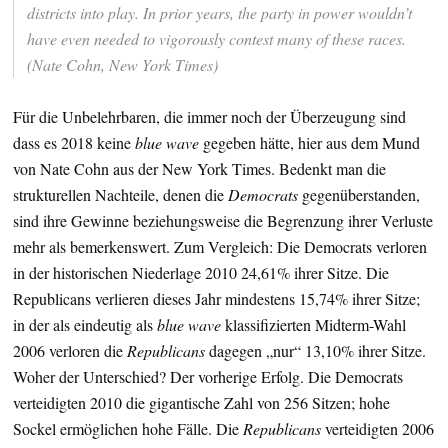
districts into play. In prior years, the party in power wouldn’t
have even needed to vigorously contest many of these races.
(Nate Cohn, New York Times)
Für die Unbelehrbaren, die immer noch der Überzeugung sind
dass es 2018 keine
blue wave
gegeben hätte, hier aus dem Mund
von Nate Cohn aus der New York Times. Bedenkt man die
strukturellen Nachteile, denen die
Democrats
gegenüberstanden,
sind ihre Gewinne beziehungsweise die Begrenzung ihrer Verluste
mehr als bemerkenswert. Zum Vergleich: Die Democrats verloren
in der historischen Niederlage 2010 24,61% ihrer Sitze. Die
Republicans verlieren dieses Jahr mindestens 15,74% ihrer Sitze;
in der als eindeutig als
blue wave
klassifizierten Midterm-Wahl
2006 verloren die
Republicans
dagegen „nur“ 13,10% ihrer Sitze.
Woher der Unterschied? Der vorherige Erfolg. Die Democrats
verteidigten 2010 die gigantische Zahl von 256 Sitzen; hohe
Sockel ermöglichen hohe Fälle. Die
Republicans
verteidigten 2006