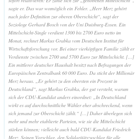
sofort relativieren: Er zähle sich zur „gehobenen Mittelschicht“,
sagte er. Das war womöglich ein Fehler. „Herr Merz gehört
nach jeder Definition zur oberen Oberschicht“, sagt der
Soziologe Gerhard Bosch von der Uni Duisburg-Essen. Ein
Mittelschicht-Single verdient
1300
bis
2700
Euro netto im
Monat, rechnet Markus Grabka vom Deutschen Institut für
Wirtschaftsforschung vor. Bei einer vierköpfigen Familie zählt er
Verdienste zwischen
2700
und
5700
Euro zur Mittelschicht. […]
Ein mittlerer deutscher Haushalt besitzt nach Befragungen der
Europäischen Zentralbank
60 000
Euro. Da sticht der Millionär
Merz heraus. „Er gehört zu den obersten ein Prozent in
Deutschland“, sagt Markus Grabka, der gut versteht, warum
sich der CDU-Kandidat anders einordnet: „In Deutschland
wirkt es auf durchschnittliche Wähler eher abschreckend, wenn
sich jemand zur Oberschicht zählt.“ […] Daher überlegen sich
mehr und mehr etablierte Parteien, wie sie die Mittelschicht
stärken können; vielleicht auch bald CDU-Kandidat Friedrich
Merz. Seinen Vorschlag, den Solidaritätszuschlag für alle