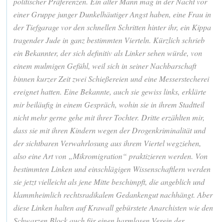
politischer Präferenzen. Ein alter Mann mag in der Nacht vor
einer Gruppe junger Dunkelhäutiger Angst haben, eine Frau in
der Tiefgarage vor den schnellen Schritten hinter ihr, ein Kippa
tragender Jude in ganz bestimmten Vierteln. Kürzlich schrieb
ein Bekannter, der sich definitiv als Linker sehen würde, von
einem mulmigen Gefühl, weil sich in seiner Nachbarschaft
binnen kurzer Zeit zwei Schießereien und eine Messerstecherei
ereignet hatten. Eine Bekannte, auch sie gewiss links, erklärte
mir beiläufig in einem Gespräch, wohin sie in ihrem Stadtteil
nicht mehr gerne gehe mit ihrer Tochter. Dritte erzählten mir,
dass sie mit ihren Kindern wegen der Drogenkriminalität und
der sichtbaren Verwahrlosung aus ihrem Viertel wegziehen,
also eine Art von „Mikromigration“ praktizieren werden. Von
bestimmten Linken und einschlägigen Wissenschaftlern werden
sie jetzt vielleicht als jene Mitte beschimpft, die angeblich und
klammheimlich rechtsradikalem Gedankengut nachhängt. Aber
diese Linken halten auf Krawall gebürstete Anarchisten wie den
Schwarzen Block auch für einen harmlosen Verein der