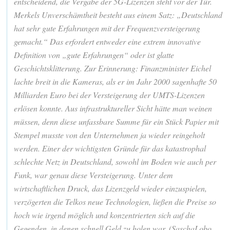
entscheidend, die Vergabe der 5G-Lizenzen steht vor der Tür.
Merkels Unverschämtheit besteht aus einem Satz: „Deutschland
hat sehr gute Erfahrungen mit der Frequenzversteigerung
gemacht.“ Das erfordert entweder eine extrem innovative
Definition von „gute Erfahrungen“ oder ist glatte
Geschichtsklitterung. Zur Erinnerung: Finanzminister Eichel
lachte breit in die Kameras, als er im Jahr 2000 sagenhafte 50
Milliarden Euro bei der Versteigerung der UMTS-Lizenzen
erlösen konnte. Aus infrastruktureller Sicht hätte man weinen
müssen, denn diese unfassbare Summe für ein Stück Papier mit
Stempel musste von den Unternehmen ja wieder reingeholt
werden. Einer der wichtigsten Gründe für das katastrophal
schlechte Netz in Deutschland, sowohl im Boden wie auch per
Funk, war genau diese Versteigerung. Unter dem
wirtschaftlichen Druck, das Lizenzgeld wieder einzuspielen,
verzögerten die Telkos neue Technologien, ließen die Preise so
hoch wie irgend möglich und konzentrierten sich auf die
Gegenden, in denen schnell Geld zu holen war. (SaschaLobo,