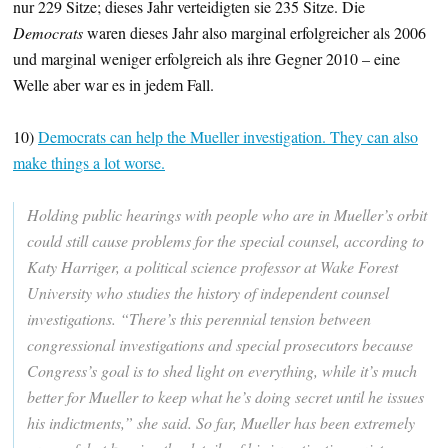
nur 229 Sitze; dieses Jahr verteidigten sie 235 Sitze. Die
Democrats
waren dieses Jahr also marginal erfolgreicher als 2006
und marginal weniger erfolgreich als ihre Gegner 2010 – eine
Welle aber war es in jedem Fall.
10)
Democrats can help the Mueller investigation. They can also
make things a lot worse.
Holding public hearings with people who are in Mueller’s orbit
could still cause problems for the special counsel, according to
Katy Harriger, a political science professor at Wake Forest
University who studies the history of independent counsel
investigations. “There’s this perennial tension between
congressional investigations and special prosecutors because
Congress’s goal is to shed light on everything, while it’s much
better for Mueller to keep what he’s doing secret until he issues
his indictments,” she said. So far, Mueller has been extremely