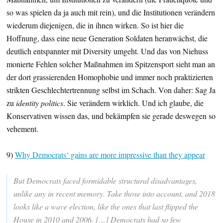
so was spielen da ja auch mit rein), und die Institutionen verändern
wiederum diejenigen, die in ihnen wirken. So ist hier die
Hoffnung, dass eine neue Generation Soldaten heranwächst, die
deutlich entspannter mit Diversity umgeht. Und das von Niehuss
monierte Fehlen solcher Maßnahmen im Spitzensport sieht man an
der dort grassierenden Homophobie und immer noch praktizierten
strikten Geschlechtertrennung selbst im Schach. Von daher: Sag Ja
zu
identity politics
. Sie verändern wirklich. Und ich glaube, die
Konservativen wissen das, und bekämpfen sie gerade deswegen so
vehement.
9)
Why Democrats‘ gains are more impressive than they appear
But Democrats faced formidable structural disadvantages,
unlike any in recent memory. Take those into account, and 2018
looks like a wave election, like the ones that last flipped the
House in 2010 and 2006. […] Democrats had so few