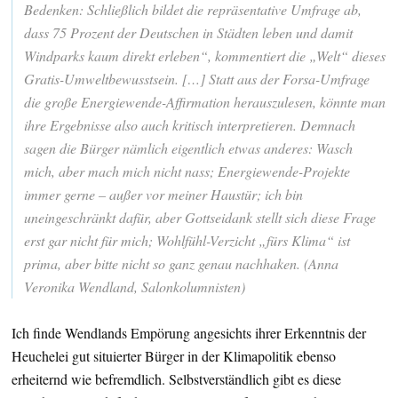
Bedenken: Schließlich bildet die repräsentative Umfrage ab,
dass 75 Prozent der Deutschen in Städten leben und damit
Windparks kaum direkt erleben“, kommentiert die „Welt“ dieses
Gratis-Umweltbewusstsein. […] Statt aus der Forsa-Umfrage
die große Energiewende-Affirmation herauszulesen, könnte man
ihre Ergebnisse also auch kritisch interpretieren. Demnach
sagen die Bürger nämlich eigentlich etwas anderes: Wasch
mich, aber mach mich nicht nass; Energiewende-Projekte
immer gerne – außer vor meiner Haustür; ich bin
uneingeschränkt dafür, aber Gottseidank stellt sich diese Frage
erst gar nicht für mich; Wohlfühl-Verzicht „fürs Klima“ ist
prima, aber bitte nicht so ganz genau nachhaken. (Anna
Veronika Wendland, Salonkolumnisten)
Ich finde Wendlands Empörung angesichts ihrer Erkenntnis der
Heuchelei gut situierter Bürger in der Klimapolitik ebenso
erheiternd wie befremdlich. Selbstverständlich gibt es diese