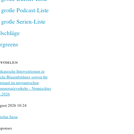
 große Podcast-Liste
 große Serien-Liste
lschläge
rgreens
pfohlen
kanische Interventionen in
che Blasenbildung sorgen für
stand im migrantischen
nenersatzverkehr – Vermischtes
8.2026
gust 2026 10:24
tefan Sasse
sponses