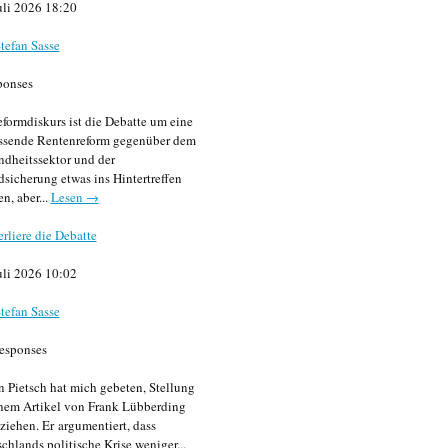
uli 2026 18:20
tefan Sasse
ponses
formdiskurs ist die Debatte um eine
ssende Rentenreform gegenüber dem
dheitssektor und der
sicherung etwas ins Hintertreffen
en, aber...
Lesen →
erliere die Debatte
uli 2026 10:02
tefan Sasse
esponses
n Pietsch hat mich gebeten, Stellung
nem Artikel von Frank Lübberding
ziehen. Er argumentiert, dass
chlands politische Krise weniger...