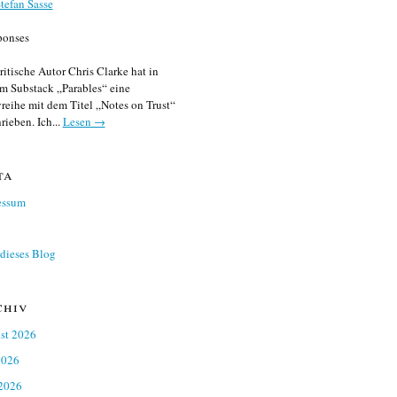
tefan Sasse
ponses
ritische Autor Chris Clarke hat in
m Substack „Parables“ eine
reihe mit dem Titel „Notes on Trust“
rieben. Ich...
Lesen →
ta
essum
dieses Blog
chiv
st 2026
2026
 2026