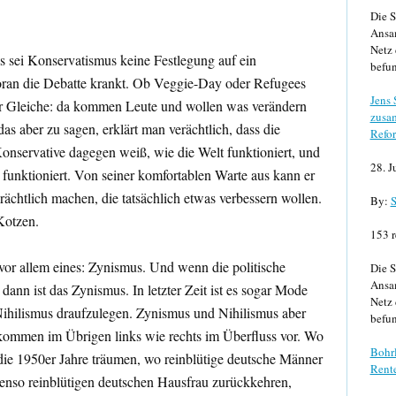
Die S
Ansa
Netz 
als sei Konservatismus keine Festlegung auf ein
befun
woran die Debatte krankt. Ob Veggie-Day oder Refugees
Jens
der Gleiche: da kommen Leute und wollen was verändern
zusa
das aber zu sagen, erklärt man verächtlich, dass die
Refor
Konservative dagegen weiß, wie die Welt funktioniert, und
28. J
 funktioniert. Von seiner komfortablen Warte aus kann er
erächtlich machen, die tatsächlich etwas verbessern wollen.
By:
S
Kotzen.
153 r
 vor allem eines: Zynismus. Und wenn die politische
Die S
Ansa
 dann ist das Zynismus. In letzter Zeit ist es sogar Mode
Netz 
ihilismus draufzulegen. Zynismus und Nihilismus aber
befun
e kommen im Übrigen links wie rechts im Überfluss vor. Wo
Bohrl
die 1950er Jahre träumen, wo reinblütige deutsche Männer
Rente
benso reinblütigen deutschen Hausfrau zurückkehren,