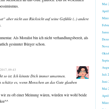
Mai 
pessimismus.
April
März
at“ aber nicht aus Rücksicht auf seine Gefühle (..) andere
.
Febr
Janu
ntar. Als Moralist bin ich nicht verhandlungsbereit, als
Deze
atlich gesinnter Bürger schon.
Nove
Okto
Sept
Augu
 2017, 09:43
Juli 
cht so ist. Ich könnte Dich immer umarmen.
Juni
ch schätze es, wenn Menschen an das Gute glauben
Mai 
wir zu oft einer Meinung wären, würden wir wohl beide
April
den^^
März