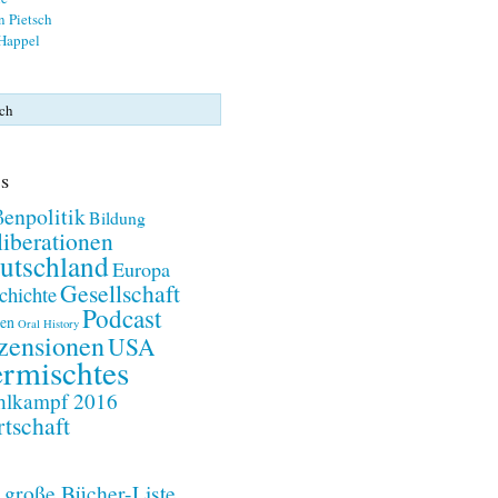
n Pietsch
 Happel
s
enpolitik
Bildung
iberationen
utschland
Europa
Gesellschaft
chichte
Podcast
en
Oral History
zensionen
USA
rmischtes
lkampf 2016
tschaft
 große Bücher-Liste