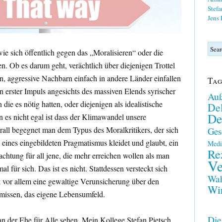
Stefa
Jens
wie sich öffentlich gegen das „Moralisieren“ oder die
n. Ob es darum geht, verächtlich über diejenigen Trottel
en, aggressive Nachbarn einfach in andere Länder einfallen
Tag
en erster Impuls angesichts des massiven Elends syrischer
Auß
die es nötig hatten, oder diejenigen als idealistische
Del
De
 es nicht egal ist dass der Klimawandel unsere
rall begegnet man dem Typus des Moralkritikers, der sich
Ges
g eines eingebildeten Pragmatismus kleidet und glaubt, ein
Medi
Re
chtung für all jene, die mehr erreichen wollen als man
Ve
l für sich. Das ist es nicht. Stattdessen versteckt sich
Wah
ik vor allem eine gewaltige Verunsicherung über den
Wir
ämissen, das eigene Lebensumfeld.
Die
n der Ehe für Alle sehen. Mein Kollege Stefan Pietsch