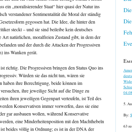
ss ein „moralisierender Staat“ hier quasi der Natur ins
Die
sch verstandener Sentimentalität die Moral der ständig
Die
 Gesetzesform gegossen hat. Die Idee, die hinter den
tiker steckt – und sie sind beileibe kein deutsches
Feh
e Art natürlichen, moralfreien Zustand gibt, in dem der
Eve
h befanden und der durch die Attacken der Progressiven
n) ins Wanken gerät.
Em
ist richtig. Die Progressiven bringen den Status Quo ins
Ameri
rogressiv. Würden sie das nicht tun, wären sie
deuts
Wider
n haben ihre Berechtigung, beide können im
Schie
versuchen, ihre jeweilige Sicht auf die Dinge zu
04.0
iten ihren jeweiligen Gegenpart verteufeln, ist Teil des
5. Au
e werden Konservativen immer vorwerfen, dass sie eine
der gar ausbauen wollen, während Konservative
By:
S
werden, eine Minderheitenposition mit den Machthebeln
63 re
ist beides völlig in Ordnung; es ist in der DNA der