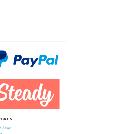
toren
n Sasse
ne