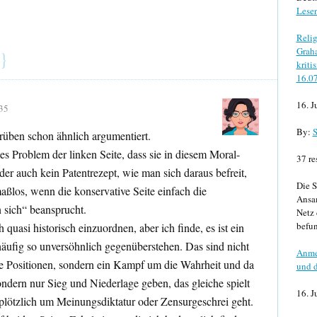
Lese
Relig
Graha
}
kriti
16.0
16. J
35
By:
S
rüben schon ähnlich argumentiert.
mes Problem der linken Seite, dass sie in diesem Moral-
37 re
ider auch kein Patentrezept, wie man sich daraus befreit,
Die S
aßlos, wenn die konservative Seite einfach die
Ansa
 sich“ beansprucht.
Netz 
befun
 quasi historisch einzuordnen, aber ich finde, es ist ein
äufig so unversöhnlich gegenüberstehen. Das sind nicht
Anme
he Positionen, sondern ein Kampf um die Wahrheit und da
und d
dern nur Sieg und Niederlage geben, das gleiche spielt
16. J
 plötzlich um Meinungsdiktatur oder Zensurgeschrei geht.