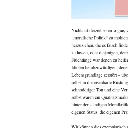
Nichts ist derzeit so en vogue, 
„moralische Politik“ zu mokiere
herzuziehen, die es falsch find
zu lassen, oder diejenigen, der
Flüchtlinge war denen zu helfen 
Idioten herabzuwürdigen, denen
Lebensgrundlage zerstört – übe
selbst in die eisenharte Rüstun
schnoddriger Ton und eine Vera
selbst wären ein Qualitätsmerkma
hinter der ständigen Moralkrit
eigenen Status, die eigenen Pr
Wir können dies exemplarisch a