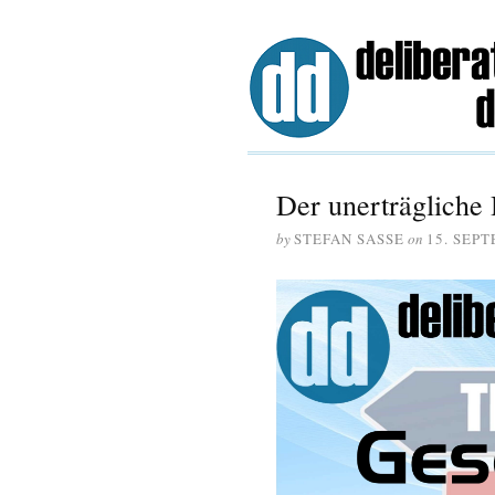
Der unerträgliche 
by
STEFAN SASSE
on
15. SEP