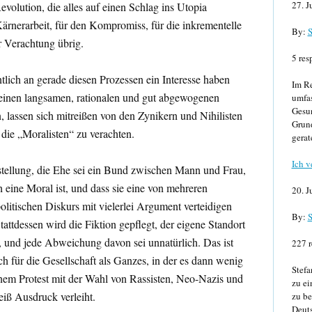
27. J
evolution, die alles auf einen Schlag ins Utopia
Kärnerarbeit, für den Kompromiss, für die inkrementelle
By:
S
r Verachtung übrig.
5 res
ntlich an gerade diesen Prozessen ein Interesse haben
Im Re
 einen langsamen, rationalen und gut abgewogenen
umfa
Gesun
, lassen sich mitreißen von den Zynikern und Nihilisten
Grund
 die „Moralisten“ zu verachten.
gerat
Ich v
rstellung, die Ehe sei ein Bund zwischen Mann und Frau,
 eine Moral ist, und dass sie eine von mehreren
20. J
olitischen Diskurs mit vielerlei Argument verteidigen
By:
S
tattdessen wird die Fiktion gepflegt, der eigene Standort
r, und jede Abweichung davon sei unnatürlich. Das ist
227 r
ich für die Gesellschaft als Ganzes, in der es dann wenig
Stefa
nem Protest mit der Wahl von Rassisten, Neo-Nazis und
zu ei
ß Ausdruck verleiht.
zu be
Deuts