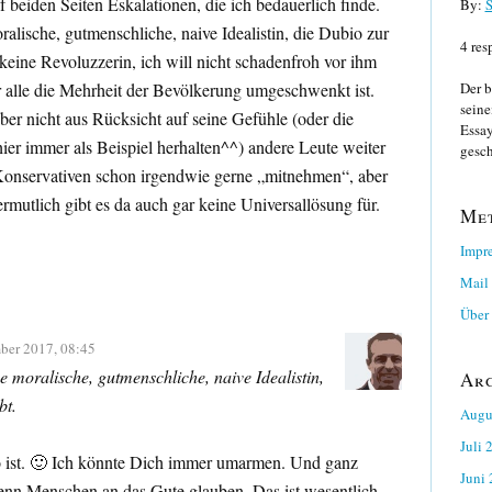
f beiden Seiten Eskalationen, die ich bedauerlich finde.
By:
S
ralische, gutmenschliche, naive Idealistin, die Dubio zur
4 res
 keine Revoluzzerin, ich will nicht schadenfroh vor ihm
r alle die Mehrheit der Bevölkerung umgeschwenkt ist.
Der b
seine
ber nicht aus Rücksicht auf seine Gefühle (oder die
Essay
ier immer als Beispiel herhalten^^) andere Leute weiter
gesch
 Konservativen schon irgendwie gerne „mitnehmen“, aber
mutlich gibt es da auch gar keine Universallösung für.
Me
Impr
Mail
Über 
ber 2017, 08:45
e moralische, gutmenschliche, naive Idealistin,
Ar
bt.
Augu
Juli 
so ist. 🙂 Ich könnte Dich immer umarmen. Und ganz
Juni
 wenn Menschen an das Gute glauben. Das ist wesentlich