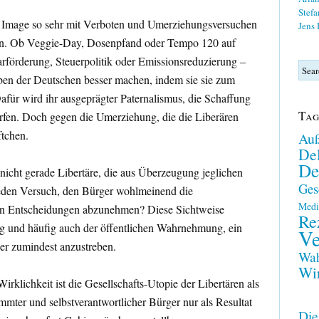
Stefa
en Image so sehr mit Verboten und Umerziehungsversuchen
Jens
nen. Ob Veggie-Day, Dosenpfand oder Tempo 120 auf
rförderung, Steuerpolitik oder Emissionsreduzierung –
ben der Deutschen besser machen, indem sie sie zum
Dafür wird ihr ausgeprägter Paternalismus, die Schaffung
Tag
rfen. Doch gegen die Umerziehung, die die Liberären
üftchen.
Auß
Del
De
nicht gerade Libertäre, die aus Überzeugung jeglichen
Ges
 jeden Versuch, den Bürger wohlmeinend die
Medi
en Entscheidungen abzunehmen? Diese Sichtweise
Re
lung und häufig auch der öffentlichen Wahrnehmung, ein
Ve
aber zumindest anzustreben.
Wah
Wir
irklichkeit ist die Gesellschafts-Utopie der Libertären als
immter und selbstverantwortlicher Bürger nur als Resultat
Die