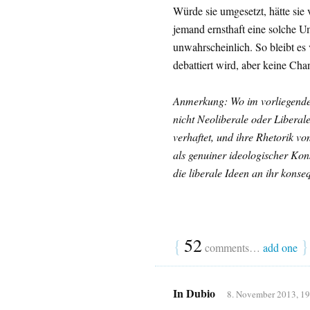
Würde sie umgesetzt, hätte sie 
jemand ernsthaft eine solche U
unwahrscheinlich. So bleibt es
debattiert wird, aber keine Cha
Anmerkung: Wo im vorliegenden 
nicht Neoliberale oder Liberal
verhaftet, und ihre Rhetorik v
als genuiner ideologischer Kon
die liberale Ideen an ihr kons
{
52
}
comments…
add one
In Dubio
8. November 2013, 19