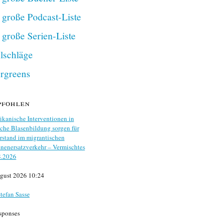
 große Podcast-Liste
 große Serien-Liste
lschläge
rgreens
pfohlen
kanische Interventionen in
che Blasenbildung sorgen für
stand im migrantischen
nenersatzverkehr – Vermischtes
8.2026
gust 2026 10:24
tefan Sasse
sponses