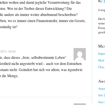
By:
S
stellen wollen und damit jegliche Verantwortung für das
ten. Wer ist der Treiber dieser Entwicklung? Die
4 res
die andere als immer weiter abnehmend beschreiben?
Der b
en, wo es immer einen Finanztransfer, immer ein Gesetz,
seine
ständig ist?
Essay
gesch
Me
 2013, 20:02
Impr
e, dass dieses „freie, selbstbestimmte Leben“
Mail
Großteil nicht angestrebt wird – auch vor dem Entstehen
Über 
staats nicht. Geändert hat sich vor allem, was irgendwie
 die Menge.
Ar
Augu
Juli 
Juni