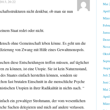
2013, 20:22
Mai 
haftsstrukturen nicht denkbar, ob man sie nun
April
März
Febr
einem Staat redet oder nicht.
Janu
Deze
 Mensch ohne Gemeinschaft leben könne. Es geht um die
Nove
dizierung von Zwang mit Hilfe eines Gewaltmonopols.
Okto
Sept
nschen diese Entscheidungen treffen müssen, auf täglicher
Augu
ren zu können, ist eine Utopie. Sie ist kein Naturzustand,
des Staates einfach herstellen können, sondern sie
Juli 
schon fast brutalen Einschnitt in die menschliche Psyche
Juni
tischen Utopien in ihrer Radikalität in nichts nach. “
Mai 
April
 einfach ein gewaltiger Strohmann, der vom wesentlichen
März
nche Sachen delegieren und mich auf andere verlassen.