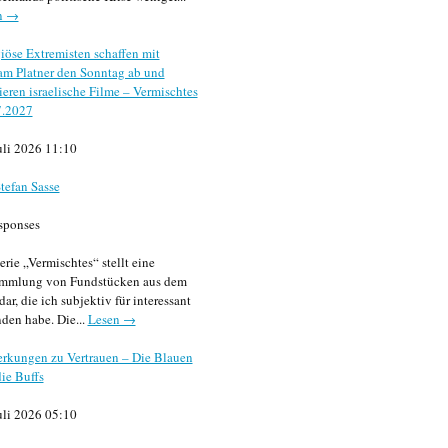
n →
iöse Extremisten schaffen mit
m Platner den Sonntag ab und
sieren israelische Filme – Vermischtes
7.2027
uli 2026 11:10
tefan Sasse
sponses
erie „Vermischtes“ stellt eine
mmlung von Fundstücken aus dem
dar, die ich subjektiv für interessant
den habe. Die...
Lesen →
rkungen zu Vertrauen – Die Blauen
ie Buffs
uli 2026 05:10