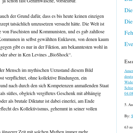
ja schon fast Gehirnwäsche, vorstellbar.
Die
auch der Grund dafür, dass es bis heute keinen einzigen
Die
onzept tatsächlich umzusetzen versucht hätte. Die Welt ist
te von Faschisten und Kommunisten, und es gab zahllose
Feh
 Kommunen in selbst gewählten Enklaven, von denen kaum
Eve
agegen gibt es nur in der Fiktion, am bekanntesten wohl in
oder aber in Ken Levines „BioShock“.
Em
b der Mensch im mythischen Urzustand diesem Bild
Ameri
deuts
st verpflichtet, ohne kollektive Bindungen, ein
Wider
h und nach durch den sich Kompetenzen anmaßenden Staat
Schie
als süßes, obgleich vergiftetes Geschenk mit abhängig
04.0
r als brutale Diktatur ist dabei einerlei, am Ende
5. Au
flecht des Kollektivismus, gehemmt in seiner vollen
By:
S
63 re
 jüngerer Zeit mit solchen Mythen immer mehr