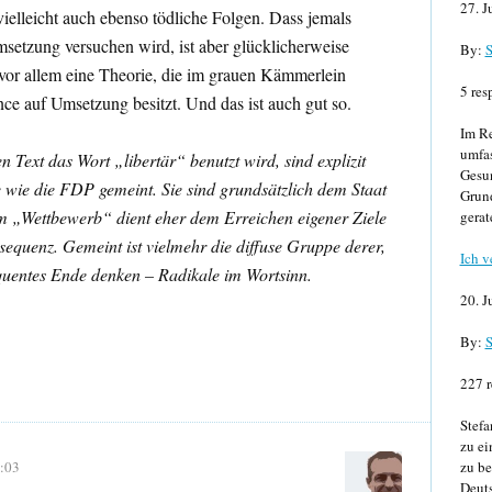
27. J
vielleicht auch ebenso tödliche Folgen. Dass jemals
msetzung versuchen wird, ist aber glücklicherweise
By:
S
 vor allem eine Theorie, die im grauen Kämmerlein
5 res
nce auf Umsetzung besitzt. Und das ist auch gut so.
Im Re
umfa
Text das Wort „libertär“ benutzt wird, sind explizit
Gesun
e wie die FDP gemeint. Sie sind grundsätzlich dem Staat
Grund
om „Wettbewerb“ dient eher dem Erreichen eigener Ziele
gerat
sequenz. Gemeint ist vielmehr die diffuse Gruppe derer,
Ich v
equentes Ende denken – Radikale im Wortsinn.
20. J
By:
S
227 r
Stefa
zu ei
:03
zu be
Deuts