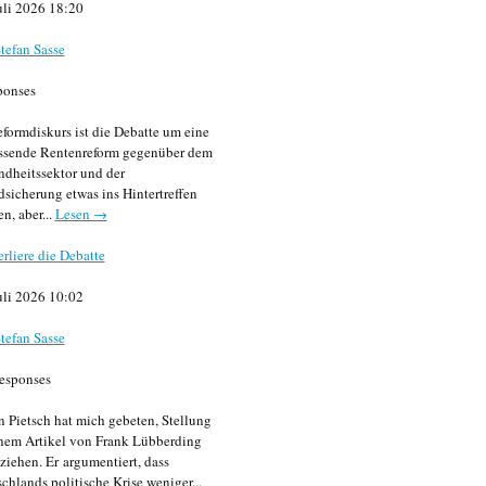
uli 2026 18:20
tefan Sasse
ponses
formdiskurs ist die Debatte um eine
ssende Rentenreform gegenüber dem
dheitssektor und der
sicherung etwas ins Hintertreffen
en, aber...
Lesen →
erliere die Debatte
uli 2026 10:02
tefan Sasse
esponses
n Pietsch hat mich gebeten, Stellung
nem Artikel von Frank Lübberding
ziehen. Er argumentiert, dass
chlands politische Krise weniger...