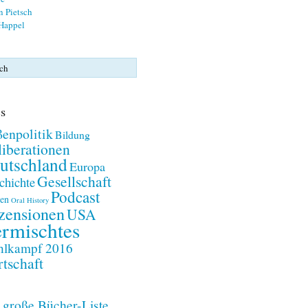
n Pietsch
 Happel
s
enpolitik
Bildung
iberationen
utschland
Europa
Gesellschaft
chichte
Podcast
en
Oral History
zensionen
USA
rmischtes
lkampf 2016
tschaft
 große Bücher-Liste