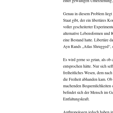
einer gewaltigen Umerziehung, 
Genau in diesem Problem liegt 
Staat gibt, der ein libertäres K
voller gescheiterter Experimen
alternative Lebensformen und
eine Bestand hatte. Libertäre d
Ayn Rands „Atlas Shrugged“, 
Es wird gerne so getan, als o
entsprochen hätte. Nur sich selb
freiheitliches Wesen, dem nac
die Freiheit abhanden kam. Ob 
machenden Bequemlichkeiten ode
befindet sich der Mensch im Ge
Entfaltungskraft.
Anthropologen jedoch haben in