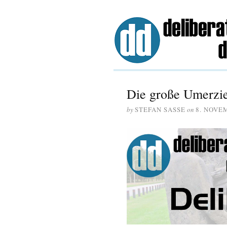
Die große Umerzie
by
STEFAN SASSE
on
8. NOVE