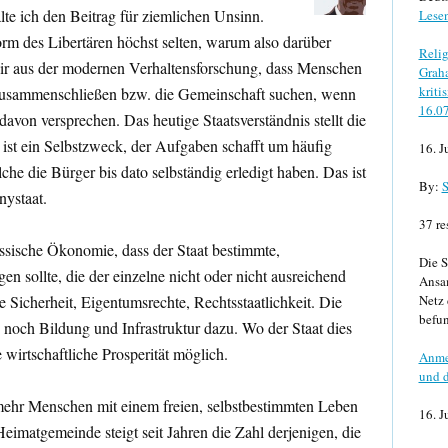
te ich den Beitrag für ziemlichen Unsinn.
Lese
orm des Libertären höchst selten, warum also darüber
Relig
wir aus der modernen Verhaltensforschung, dass Menschen
Graha
kriti
zusammenschließen bzw. die Gemeinschaft suchen, wenn
16.0
davon versprechen. Das heutige Staatsverständnis stellt die
 ist ein Selbstzweck, der Aufgaben schafft um häufig
16. J
che die Bürger bis dato selbständig erledigt haben. Das ist
By:
S
nystaat.
37 re
ssische Ökonomie, dass der Staat bestimmte,
Die S
n sollte, die der einzelne nicht oder nicht ausreichend
Ansa
e Sicherheit, Eigentumsrechte, Rechtsstaatlichkeit. Die
Netz 
befun
noch Bildung und Infrastruktur dazu. Wo der Staat dies
e wirtschaftliche Prosperität möglich.
Anme
und d
r mehr Menschen mit einem freien, selbstbestimmten Leben
16. J
eimatgemeinde steigt seit Jahren die Zahl derjenigen, die