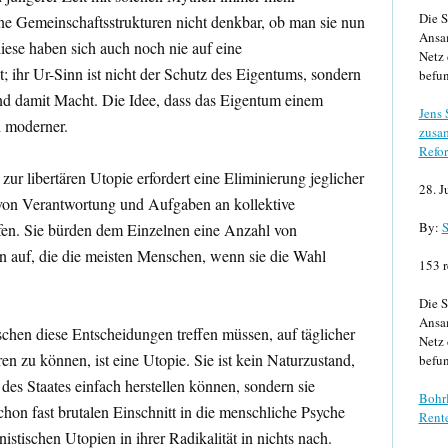
Die S
ne Gemeinschaftsstrukturen nicht denkbar, ob man sie nun
Ansa
iese haben sich auch noch nie auf eine
Netz 
; ihr Ur-Sinn ist nicht der Schutz des Eigentums, sondern
befun
nd damit Macht. Die Idee, dass das Eigentum einem
Jens
h moderner.
zusa
Refor
 libertären Utopie erfordert eine Eliminierung jeglicher
28. J
 von Verantwortung und Aufgaben an kollektive
By:
S
fen. Sie bürden dem Einzelnen eine Anzahl von
auf, die die meisten Menschen, wenn sie die Wahl
153 r
Die S
Ansa
schen diese Entscheidungen treffen müssen, auf täglicher
Netz 
ren zu können, ist eine Utopie. Sie ist kein Naturzustand,
befun
des Staates einfach herstellen können, sondern sie
Bohrl
schon fast brutalen Einschnitt in die menschliche Psyche
Rente
tischen Utopien in ihrer Radikalität in nichts nach.