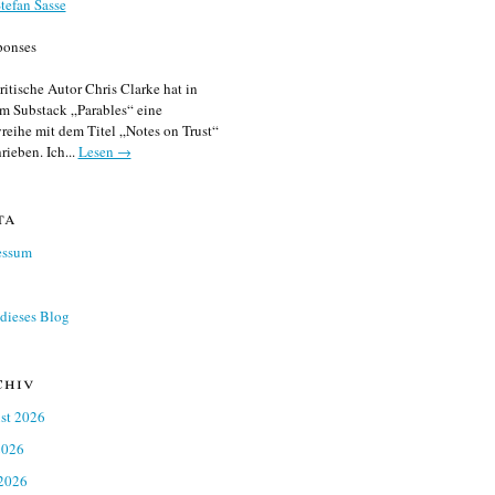
tefan Sasse
ponses
ritische Autor Chris Clarke hat in
m Substack „Parables“ eine
reihe mit dem Titel „Notes on Trust“
rieben. Ich...
Lesen →
ta
essum
dieses Blog
chiv
st 2026
2026
 2026