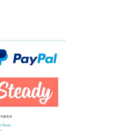
toren
n Sasse
ne