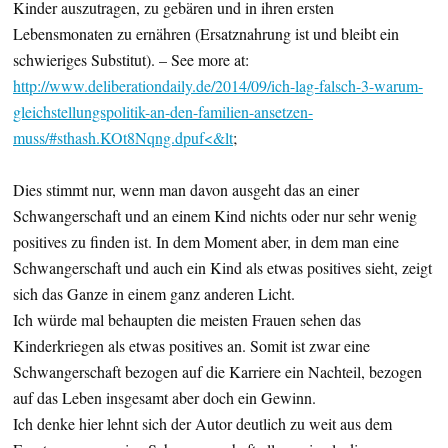
Kinder auszutragen, zu gebären und in ihren ersten
Lebensmonaten zu ernähren (Ersatznahrung ist und bleibt ein
schwieriges Substitut). – See more at:
http://www.deliberationdaily.de/2014/09/ich-lag-falsch-3-warum-
gleichstellungspolitik-an-den-familien-ansetzen-
muss/#sthash.KOt8Nqng.dpuf<&lt
;
Dies stimmt nur, wenn man davon ausgeht das an einer
Schwangerschaft und an einem Kind nichts oder nur sehr wenig
positives zu finden ist. In dem Moment aber, in dem man eine
Schwangerschaft und auch ein Kind als etwas positives sieht, zeigt
sich das Ganze in einem ganz anderen Licht.
Ich würde mal behaupten die meisten Frauen sehen das
Kinderkriegen als etwas positives an. Somit ist zwar eine
Schwangerschaft bezogen auf die Karriere ein Nachteil, bezogen
auf das Leben insgesamt aber doch ein Gewinn.
Ich denke hier lehnt sich der Autor deutlich zu weit aus dem