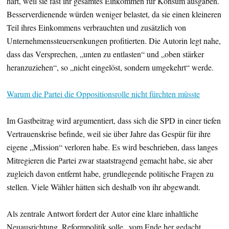
hart, weil sie fast ihr gesamtes Einkommen für Konsum ausgäben.
Besserverdienende würden weniger belastet, da sie einen kleineren
Teil ihres Einkommens verbrauchten und zusätzlich von
Unternehmenssteuersenkungen profitierten. Die Autorin legt nahe,
dass das Versprechen, „unten zu entlasten“ und „oben stärker
heranzuziehen“, so „nicht eingelöst, sondern umgekehrt“ werde.
Warum die Partei die Oppositionsrolle nicht fürchten müsste
Im Gastbeitrag wird argumentiert, dass sich die SPD in einer tiefen
Vertrauenskrise befinde, weil sie über Jahre das Gespür für ihre
eigene „Mission“ verloren habe. Es wird beschrieben, dass langes
Mitregieren die Partei zwar staatstragend gemacht habe, sie aber
zugleich davon entfernt habe, grundlegende politische Fragen zu
stellen. Viele Wähler hätten sich deshalb von ihr abgewandt.
Als zentrale Antwort fordert der Autor eine klare inhaltliche
Neuausrichtung. Reformpolitik solle „vom Ende her gedacht