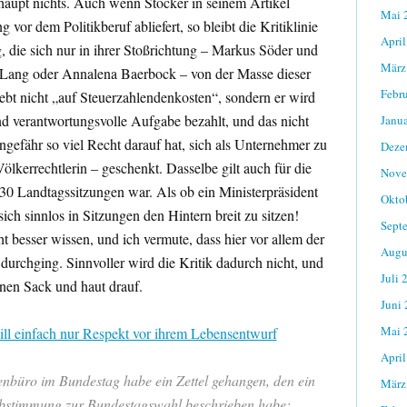
rhaupt nichts. Auch wenn Stöcker in seinem Artikel
Mai 
vor dem Politikberuf abliefert, so bleibt die Kritiklinie
April
, die sich nur in ihrer Stoßrichtung – Markus Söder und
März
a Lang oder Annalena Baerbock – von der Masse dieser
Febr
lebt nicht „auf Steuerzahlendenkosten“, sondern er wird
nd verantwortungsvolle Aufgabe bezahlt, und das nicht
Janu
ngefähr so viel Recht darauf hat, sich als Unternehmer zu
Deze
lkerrechtlerin – geschenkt. Dasselbe gilt auch für die
Nove
 30 Landtagssitzungen war. Als ob ein Ministerpräsident
Okto
 sich sinnlos in Sitzungen den Hintern breit zu sitzen!
Sept
ht besser wissen, und ich vermute, dass hier vor allem der
Augu
durchging. Sinnvoller wird die Kritik dadurch nicht, und
Juli 
 einen Sack und haut drauf.
Juni
Mai 
ill einfach nur Respekt vor ihrem Lebensentwurf
April
enbüro im Bundestag habe ein Zettel gehangen, den ein
März
bstimmung zur Bundestagswahl beschrieben habe: