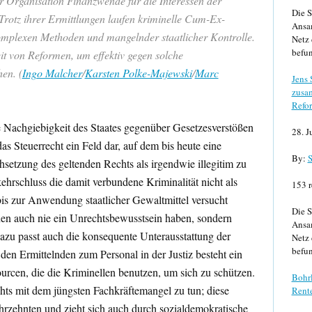
r Organisation Finanzwende für die Interessen der
Die S
 Trotz ihrer Ermittlungen laufen kriminelle Cum-Ex-
Ansa
komplexen Methoden und mangelnder staatlicher Kontrolle.
Netz 
befun
it von Reformen, um effektiv gegen solche
en. (
Ingo Malcher
/
Karsten Polke-Majewski
/
Marc
Jens
zusa
Refor
 Nachgiebigkeit des Staates gegenüber Gesetzesverstößen
28. J
as Steuerrecht ein Feld dar, auf dem bis heute eine
By:
S
chsetzung des geltenden Rechts als irgendwie illegitim zu
ehrschluss die damit verbundene Kriminalität nicht als
153 r
bis zur Anwendung staatlicher Gewaltmittel versucht
Die S
en auch nie ein Unrechtsbewusstsein haben, sondern
Ansa
Dazu passt auch die konsequente Unterausstattung der
Netz 
befun
en Ermittelnden zum Personal in der Justiz besteht ein
urcen, die die Kriminellen benutzen, um sich zu schützen.
Bohrl
chts mit dem jüngsten Fachkräftemangel zu tun; diese
Rente
ahrzehnten und zieht sich auch durch sozialdemokratische