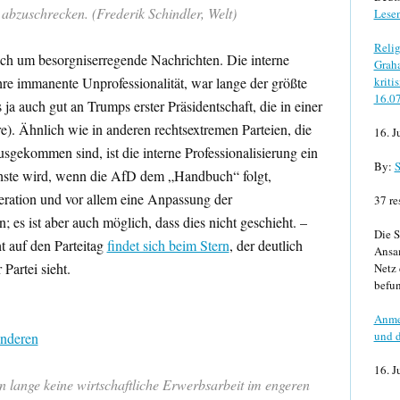
 abzuschrecken. (Frederik Schindler, Welt)
Lese
Relig
lich um besorgniserregende Nachrichten. Die interne
Graha
kriti
 ihre immanente Unprofessionalität, war lange der größte
16.0
 ja auch gut an Trumps erster Präsidentschaft, die in einer
e). Ähnlich wie in anderen rechtsextremen Parteien, die
16. J
usgekommen sind, ist die interne Professionalisierung ein
By:
S
chste wird, wenn die AfD dem „Handbuch“ folgt,
eration und vor allem eine Anpassung der
37 re
; es ist aber auch möglich, dass dies nicht geschieht. –
Die S
ht auf den Parteitag
findet sich beim Stern
, der deutlich
Ansa
 Partei sieht.
Netz 
befun
Anme
und d
anderen
16. J
n lange keine wirtschaftliche Erwerbsarbeit im engeren