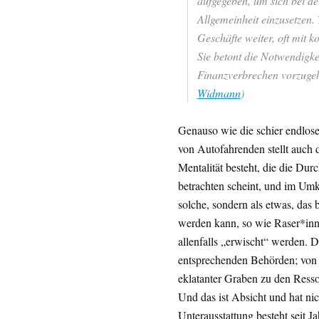
aufgegeben, um sich bei de
Allgemeinheit einzusetzen.
Geschäfte weiter, oft mit 
Sie betont die Notwendigke
Finanzverbrechen vorzugeh
Widmann
)
Genauso wie die schier endlose
von Autofahrenden stellt auch d
Mentalität besteht, die die Dur
betrachten scheint, und im Umk
solche, sondern als etwas, das 
werden kann, so wie Raser*inn
allenfalls „erwischt“ werden. 
entsprechenden Behörden; von d
eklatanter Graben zu den Resso
Und das ist Absicht und hat ni
Unterausstattung besteht seit J