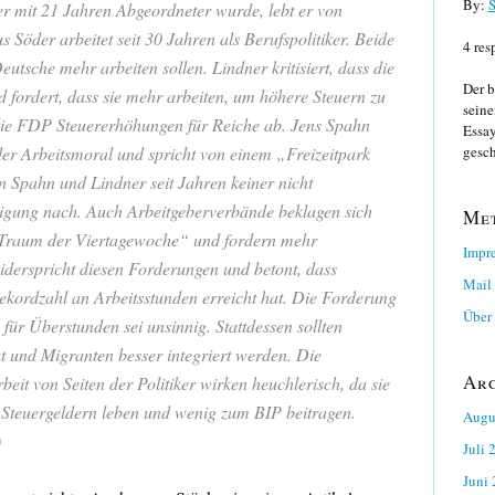
By:
S
er mit 21 Jahren Abgeordneter wurde, lebt er von
 Söder arbeitet seit 30 Jahren als Berufspolitiker. Beide
4 res
utsche mehr arbeiten sollen. Lindner kritisiert, dass die
Der b
d fordert, dass sie mehr arbeiten, um höhere Steuern zu
seine
 die FDP Steuererhöhungen für Reiche ab. Jens Spahn
Essay
gesch
 der Arbeitsmoral und spricht von einem „Freizeitpark
 Spahn und Lindner seit Jahren keiner nicht
ftigung nach. Auch Arbeitgeberverbände beklagen sich
Me
 Traum der Viertagewoche“ und fordern mehr
Impr
iderspricht diesen Forderungen und betont, dass
Mail
ekordzahl an Arbeitsstunden erreicht hat. Die Forderung
Über 
für Überstunden sei unsinnig. Stattdessen sollten
 und Migranten besser integriert werden. Die
Ar
it von Seiten der Politiker wirken heuchlerisch, da sie
n Steuergeldern leben und wenig zum BIP beitragen.
Augu
)
Juli 
Juni