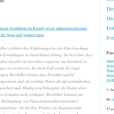
de.
Die
Die
Feh
teste Ermittlerin im Kampf gegen milliardenschweren
e der Staat sich wehren muss
Eve
ilker schildert ihre Erfahrungen bei der Durchsuchung
Em
Ermittlungen zu Steuerhinterziehung. Sie berichtet, dass
Ameri
großen Anzahl von Anwälten reagieren, um Eindruck zu
deuts
gen zu erschweren. In einem Fall wurde ihr sogar
Wider
ert. Brorhilker betont, dass Ermittler auf die
Schie
04.0
gewiesen sind, da wichtige Daten oft auf ausländischen
peichert sind. Häufig wird behauptet, die Daten seien
5. Au
en Gründen nicht verfügbar. Brorhilker kritisiert die
By:
S
der Bekämpfung von Finanzkriminalität und fordert
ndesebene. Sie hat ihre Position als Staatsanwältin
57 re