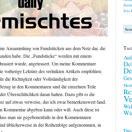
Stefa
Jens
Tag
t eine Ansammlung von Fundstücken aus dem Netz dar, die
befunden habe. Die „Fundstücke“ werden mit einem
Auß
Del
aphrasiert wurde, angeteasert. Um meine Kommentare
De
ie vorherige Lektüre des verlinkten Artikels empfohlen;
Ges
r die Richtigkeit oder Vollständigkeit der
Medi
ezug in den Kommentaren sind die einzelnen Teile
Re
er Übersichtlichkeit daran halten. Dazu gibt es die
Ve
urz auf etwas verweise, das ich zwar bemerkenswert fand,
Wah
en Kommentar abgeben kann oder will. Auch diese ist
Wir
 dass man sie gegebenenfalls in den Kommentaren
 sind üblicherweise in der Reihenfolge aufgenommen, in
Die