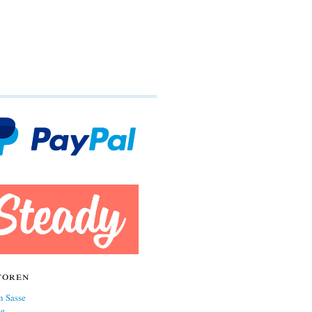
toren
n Sasse
ne