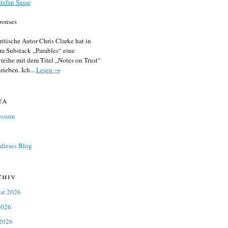
tefan Sasse
ponses
ritische Autor Chris Clarke hat in
m Substack „Parables“ eine
reihe mit dem Titel „Notes on Trust“
rieben. Ich...
Lesen →
ta
essum
dieses Blog
chiv
st 2026
2026
 2026