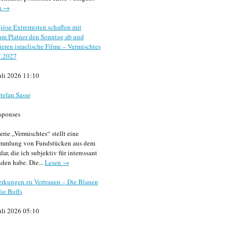
n →
iöse Extremisten schaffen mit
m Platner den Sonntag ab und
sieren israelische Filme – Vermischtes
7.2027
uli 2026 11:10
tefan Sasse
sponses
erie „Vermischtes“ stellt eine
mmlung von Fundstücken aus dem
dar, die ich subjektiv für interessant
den habe. Die...
Lesen →
rkungen zu Vertrauen – Die Blauen
ie Buffs
uli 2026 05:10