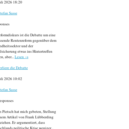
uli 2026 18:20
tefan Sasse
ponses
formdiskurs ist die Debatte um eine
ssende Rentenreform gegenüber dem
dheitssektor und der
sicherung etwas ins Hintertreffen
en, aber...
Lesen →
erliere die Debatte
uli 2026 10:02
tefan Sasse
esponses
n Pietsch hat mich gebeten, Stellung
nem Artikel von Frank Lübberding
ziehen. Er argumentiert, dass
chlands politische Krise weniger...