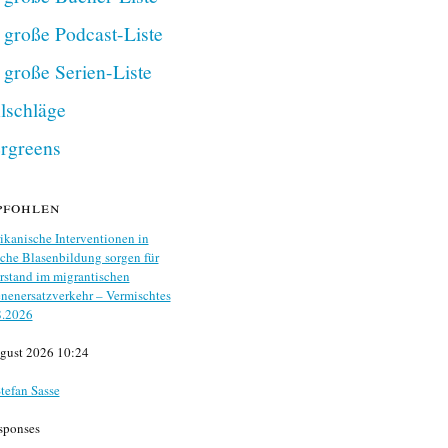
 große Podcast-Liste
 große Serien-Liste
lschläge
rgreens
pfohlen
kanische Interventionen in
che Blasenbildung sorgen für
stand im migrantischen
nenersatzverkehr – Vermischtes
8.2026
gust 2026 10:24
tefan Sasse
sponses