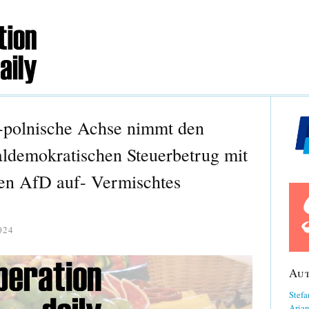
h-polnische Achse nimmt den
ldemokratischen Steuerbetrug mit
len AfD auf- Vermischtes
024
Au
Stefa
Aria