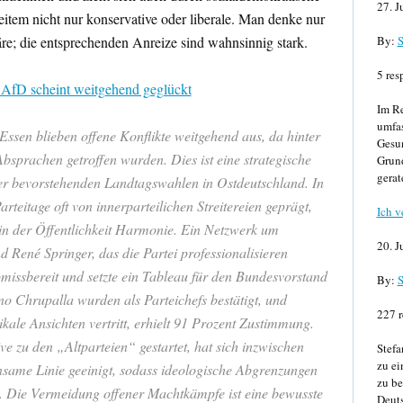
27. J
eitem nicht nur konservative oder liberale. Man denke nur
By:
S
e; die entsprechenden Anreize sind wahnsinnig stark.
5 res
r AfD scheint weitgehend geglückt
Im Re
umfa
Essen blieben offene Konflikte weitgehend aus, da hinter
Gesun
Absprachen getroffen wurden. Dies ist eine strategische
Grund
gerat
er bevorstehenden Landtagswahlen in Ostdeutschland. In
teitage oft von innerparteilichen Streitereien geprägt,
Ich v
in der Öffentlichkeit Harmonie. Ein Netzwerk um
20. J
René Springer, das die Partei professionalisieren
missbereit und setzte ein Tableau für den Bundesvorstand
By:
S
no Chrupalla wurden als Parteichefs bestätigt, und
227 r
kale Ansichten vertritt, erhielt 91 Prozent Zustimmung.
ive zu den „Altparteien“ gestartet, hat sich inzwischen
Stefa
zu ei
nsame Linie geeinigt, sodass ideologische Abgrenzungen
zu be
 Die Vermeidung offener Machtkämpfe ist eine bewusste
Deuts