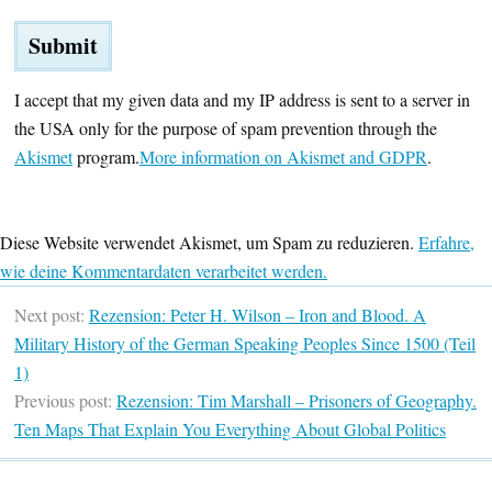
I accept that my given data and my IP address is sent to a server in
the USA only for the purpose of spam prevention through the
Akismet
program.
More information on Akismet and GDPR
.
Diese Website verwendet Akismet, um Spam zu reduzieren.
Erfahre,
wie deine Kommentardaten verarbeitet werden.
Next post:
Rezension: Peter H. Wilson – Iron and Blood. A
Military History of the German Speaking Peoples Since 1500 (Teil
1)
Previous post:
Rezension: Tim Marshall – Prisoners of Geography.
Ten Maps That Explain You Everything About Global Politics