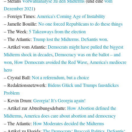
– Stefans
Vorwahlanalyse zu den Midterms
(und eine
vom
Dezember 2021
)
– Foreign Times:
America’s Coming Age of Instability
– Jamelle Bouille:
No one forced Republicans to do these things
– The Week:
5 Takeaways from the election
– The Atlantic:
Trump lost the Midterms. DeSantis won
.
– Artikel vom Atlantic:
Democrats might have pulled the biggest
Midterm shock in decades
,
Democracy was on the ballot – and
won
,
How Democrats avoided the Red Wave
,
America’s mediocre
hero
– Crystal Ball:
Not a referendum, but a choice
– Redaktionsnetzwerk:
Bidens Glück und Trumps faustdickes
Problem
– Kevin Drum:
Georgia! It’s Georgia again!
– Artikel zur Abtreibungsdebatte:
How Abortion defined the
Midterms
,
America does care about abortion and democracy
– The Atlantic:
How Moderates decided the Midterms
– Artikel zu Florida:
The Democrats‘ Broccoli Politics
,
DeSantis‘