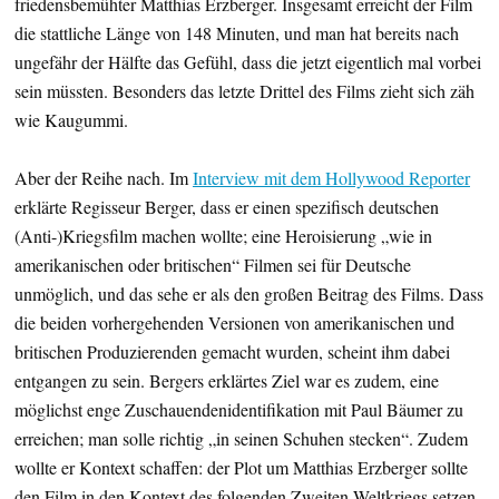
friedensbemühter Matthias Erzberger. Insgesamt erreicht der Film
die stattliche Länge von 148 Minuten, und man hat bereits nach
ungefähr der Hälfte das Gefühl, dass die jetzt eigentlich mal vorbei
sein müssten. Besonders das letzte Drittel des Films zieht sich zäh
wie Kaugummi.
Aber der Reihe nach. Im
Interview mit dem Hollywood Reporter
erklärte Regisseur Berger, dass er einen spezifisch deutschen
(Anti-)Kriegsfilm machen wollte; eine Heroisierung „wie in
amerikanischen oder britischen“ Filmen sei für Deutsche
unmöglich, und das sehe er als den großen Beitrag des Films. Dass
die beiden vorhergehenden Versionen von amerikanischen und
britischen Produzierenden gemacht wurden, scheint ihm dabei
entgangen zu sein. Bergers erklärtes Ziel war es zudem, eine
möglichst enge Zuschauendenidentifikation mit Paul Bäumer zu
erreichen; man solle richtig „in seinen Schuhen stecken“. Zudem
wollte er Kontext schaffen: der Plot um Matthias Erzberger sollte
den Film in den Kontext des folgenden Zweiten Weltkriegs setzen,