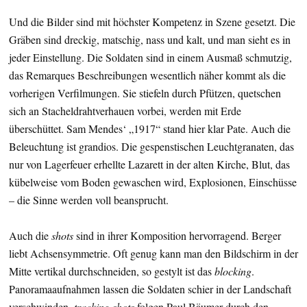
Und die Bilder sind mit höchster Kompetenz in Szene gesetzt. Die
Gräben sind dreckig, matschig, nass und kalt, und man sieht es in
jeder Einstellung. Die Soldaten sind in einem Ausmaß schmutzig,
das Remarques Beschreibungen wesentlich näher kommt als die
vorherigen Verfilmungen. Sie stiefeln durch Pfützen, quetschen
sich an Stacheldrahtverhauen vorbei, werden mit Erde
überschüttet. Sam Mendes‘ „1917“ stand hier klar Pate. Auch die
Beleuchtung ist grandios. Die gespenstischen Leuchtgranaten, das
nur von Lagerfeuer erhellte Lazarett in der alten Kirche, Blut, das
kübelweise vom Boden gewaschen wird, Explosionen, Einschüsse
– die Sinne werden voll beansprucht.
Auch die
shots
sind in ihrer Komposition hervorragend. Berger
liebt Achsensymmetrie. Oft genug kann man den Bildschirm in der
Mitte vertikal durchschneiden, so gestylt ist das
blocking
.
Panoramaaufnahmen lassen die Soldaten schier in der Landschaft
verschwinden,
tracking shots
folgen Paul Bäumer durch den