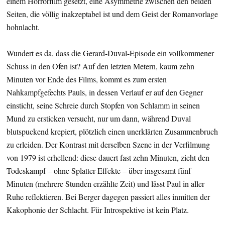
einem Horrorfilm gesetzt, eine Asymmetrie zwischen den beiden
Seiten, die völlig inakzeptabel ist und dem Geist der Romanvorlage
hohnlacht.
Wundert es da, dass die Gerard-Duval-Episode ein vollkommener
Schuss in den Ofen ist? Auf den letzten Metern, kaum zehn
Minuten vor Ende des Films, kommt es zum ersten
Nahkampfgefechts Pauls, in dessen Verlauf er auf den Gegner
einsticht, seine Schreie durch Stopfen von Schlamm in seinen
Mund zu ersticken versucht, nur um dann, während Duval
blutspuckend krepiert, plötzlich einen unerklärten Zusammenbruch
zu erleiden. Der Kontrast mit derselben Szene in der Verfilmung
von 1979 ist erhellend: diese dauert fast zehn Minuten, zieht den
Todeskampf – ohne Splatter-Effekte – über insgesamt fünf
Minuten (mehrere Stunden erzählte Zeit) und lässt Paul in aller
Ruhe reflektieren. Bei Berger dagegen passiert alles inmitten der
Kakophonie der Schlacht. Für Introspektive ist kein Platz.