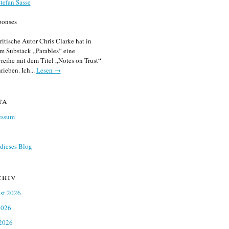
tefan Sasse
ponses
ritische Autor Chris Clarke hat in
m Substack „Parables“ eine
reihe mit dem Titel „Notes on Trust“
rieben. Ich...
Lesen →
ta
essum
dieses Blog
chiv
st 2026
2026
 2026