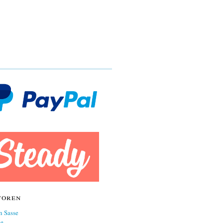
toren
n Sasse
ne