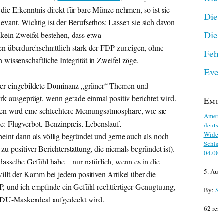
die Erkenntnis direkt für bare Münze nehmen, so ist sie
Die
levant. Wichtig ist der Berufsethos: Lassen sie sich davon
Die
 kein Zweifel bestehen, dass etwa
en überdurchschnittlich stark der FDP zuneigen, ohne
Feh
wissenschaftliche Integrität in Zweifel zöge.
Eve
der eingebildete Dominanz „grüner“ Themen und
rk ausgeprägt, wenn gerade einmal positiv berichtet wird.
Em
 wird eine schlechtere Meinungsatmosphäre, wie sie
Ameri
te: Flugverbot, Benzinpreis, Lebenslauf,
deuts
Wider
heint dann als völlig begründet und gerne auch als noch
Schie
u positiver Berichterstattung, die niemals begründet ist).
04.0
 dasselbe Gefühl habe – nur natürlich, wenn es in die
5. Au
illt der Kamm bei jedem positiven Artikel über die
, und ich empfinde ein Gefühl rechtfertiger Genugtuung,
By:
S
CDU-Maskendeal aufgedeckt wird.
62 re