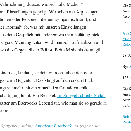
e Wahrnehmung dessen, wie sich „die Medien“
Die S
Ansa
seren Einstellungen geprägt. Wir sehen mit Argusaugen
Netz 
itionen oder Personen, die uns sympathisch sind, und
befun
der „normal“ ab, was mit unseren Einstellungen
Jens
aus dem Gespräch mit anderen: wo man beiläufig nickt,
zusa
 eigene Meinung teilen, wird man sehr aufmerksam und
Refor
, wo das Gegenteil der Fall ist. Beim Medienkonsum gilt
28. J
By:
S
 Eindruck, landauf, landein würden Jubelarien oder
153 r
 ganz im Gegenteil. Das klingt auf den ersten Blick
 hängt vielmehr mit einer medialen Grunddynamik
Die S
Ansa
häftigung lohnt. Ein Beispiel:
Im Spiegel schreibt Stefan
Netz 
aster um Baerbocks Lebenslauf, wie man sie so gerade in
befun
kann:
Bohrl
Rente
 Spitzenkandidatin
Annalena Baerbock
, so zeigt es der