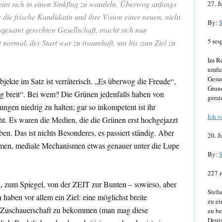
int sich in einen Sinkflug zu wandeln. Überwog anfangs
27. J
 die frische Kandidatin und ihre Vision einer neuen, nicht
By:
S
sgesamt gerechten Gesellschaft, macht sich nun
5 res
t normal, der Start war zu traumhaft, um bis zum Ziel zu
Im Re
umfa
Gesun
bjekte im Satz ist verräterisch. „Es überwog die Freude“,
Grund
g breit“. Bei wem? Die Grünen jedenfalls haben von
gerat
ngen niedrig zu halten; gar so inkompetent ist ihr
Ich v
. Es waren die Medien, die die Grünen erst hochgejazzt
n. Das ist nichts Besonderes, es passiert ständig. Aber
20. J
men, mediale Mechanismen etwas genauer unter die Lupe
By:
S
227 r
 zum Spiegel, von der ZEIT zur Bunten – sowieso, aber
Stefa
 haben vor allem ein Ziel: eine möglichst breite
zu ei
 Zuschauerschaft zu bekommen (man mag diese
zu be
Deuts