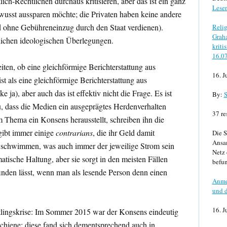
ich-Rechtlichen durchaus kritisieren, aber das ist ein ganz
Lese
wusst aussparen möchte; die Privaten haben keine andere
 ohne Gebühreneinzug durch den Staat verdienen).
Relig
Graha
tlichen ideologischen Überlegungen.
kriti
16.0
eiten, ob eine gleichförmige Berichterstattung aus
16. J
t als eine gleichförmige Berichterstattung aus
 ja), aber auch das ist effektiv nicht die Frage. Es ist
By:
S
zu, dass die Medien ein ausgeprägtes Herdenverhalten
37 re
 Thema ein Konsens herausstellt, schreiben ihn die
gibt immer einige
contrarians
, die ihr Geld damit
Die S
Ansa
 schwimmen, was auch immer der jeweilige Strom sein
Netz 
atische Haltung, aber sie sorgt in den meisten Fällen
befun
finden lässt, wenn man als lesende Person denn einen
Anme
und d
16. J
chtlingskrise: Im Sommer 2015 war der Konsens eindeutig
hiene; diese fand sich dementsprechend auch in