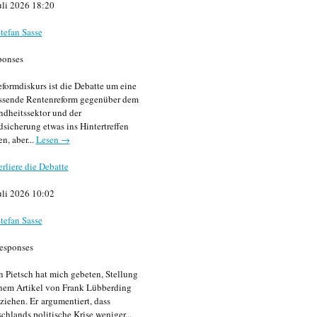
uli 2026 18:20
tefan Sasse
ponses
formdiskurs ist die Debatte um eine
ssende Rentenreform gegenüber dem
dheitssektor und der
sicherung etwas ins Hintertreffen
en, aber...
Lesen →
erliere die Debatte
uli 2026 10:02
tefan Sasse
esponses
n Pietsch hat mich gebeten, Stellung
nem Artikel von Frank Lübberding
ziehen. Er argumentiert, dass
chlands politische Krise weniger...