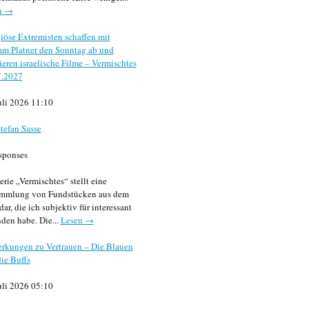
n →
iöse Extremisten schaffen mit
m Platner den Sonntag ab und
sieren israelische Filme – Vermischtes
7.2027
uli 2026 11:10
tefan Sasse
sponses
erie „Vermischtes“ stellt eine
mmlung von Fundstücken aus dem
dar, die ich subjektiv für interessant
den habe. Die...
Lesen →
rkungen zu Vertrauen – Die Blauen
ie Buffs
uli 2026 05:10