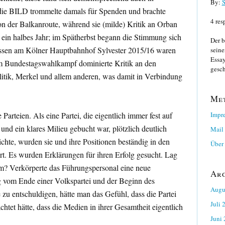
By:
S
 die BILD trommelte damals für Spenden und brachte
4 res
n der Balkanroute, während sie (milde) Kritik an Orban
ein halbes Jahr; im Spätherbst begann die Stimmung sich
Der b
issen am Kölner Hauptbahnhof Sylvester 2015/16 waren
seine
Essay
um Bundestagswahlkampf dominierte Kritik an den
gesch
olitik, Merkel und allem anderen, was damit in Verbindung
Me
 Parteien. Als eine Partei, die eigentlich immer fest auf
Impr
 und ein klares Milieu gebucht war, plötzlich deutlich
Mail
chte, wurden sie und ihre Positionen beständig in den
Über 
rt. Es wurden Erklärungen für ihren Erfolg gesucht. Lag
? Verkörperte das Führungspersonal eine neue
Ar
 vom Ende einer Volkspartei und der Beginn des
Augu
zu entschuldigen, hätte man das Gefühl, dass die Partei
Juli 
tet hätte, dass die Medien in ihrer Gesamtheit eigentlich
Juni