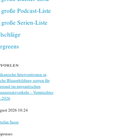
 große Podcast-Liste
 große Serien-Liste
lschläge
rgreens
pfohlen
kanische Interventionen in
che Blasenbildung sorgen für
stand im migrantischen
nenersatzverkehr – Vermischtes
8.2026
gust 2026 10:24
tefan Sasse
sponses