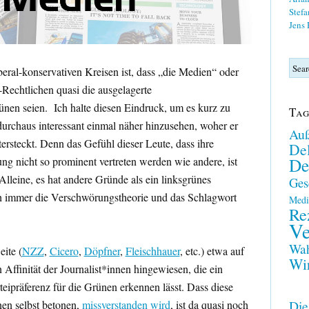
Stefa
Jens
beral-konservativen Kreisen ist, dass „die Medien“ oder
-Rechtlichen quasi die ausgelagerte
rünen seien. Ich halte diesen Eindruck, um es kurz zu
Tag
 durchaus interessant einmal näher hinzusehen, woher er
Auß
rsteckt. Denn das Gefühl dieser Leute, dass ihre
Del
De
tung nicht so prominent vertreten werden wie andere, ist
lleine, es hat andere Gründe als ein linksgrünes
Ges
h immer die Verschwörungstheorie und das Schlagwort
Medi
Re
Ve
Wah
ite (
NZZ
,
Cicero
,
Döpfner
,
Fleischhauer
, etc.) etwa auf
Wir
n Affinität der Journalist*innen hingewiesen, die ein
eipräferenz für die Grünen erkennen lässt. Dass diese
Die
nen selbst betonen,
missverstanden wird
, ist da quasi noch