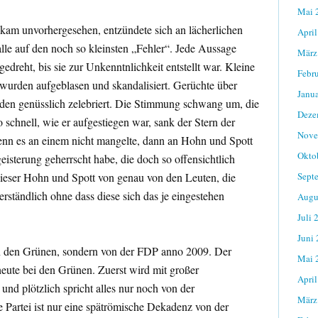
Mai 
m unvorhergesehen, entzündete sich an lächerlichen
April
 alle auf den noch so kleinsten „Fehler“. Jede Aussage
März
edreht, bis sie zur Unkenntnlichkeit entstellt war. Kleine
Febr
urden aufgeblasen und skandalisiert. Gerüchte über
Janu
den genüsslich zelebriert. Die Stimmung schwang um, die
Deze
chnell, wie er aufgestiegen war, sank der Stern der
Nove
enn es an einem nicht mangelte, dann an Hohn und Spott
Okto
eisterung geherrscht habe, die doch so offensichtlich
ieser Hohn und Spott von genau von den Leuten, die
Sept
erständlich ohne dass diese sich das je eingestehen
Augu
Juli 
Juni
von den Grünen, sondern von der FDP anno 2009. Der
Mai 
eute bei den Grünen. Zuerst wird mit großer
April
nd plötzlich spricht alles nur noch von der
März
 Partei ist nur eine spätrömische Dekadenz von der