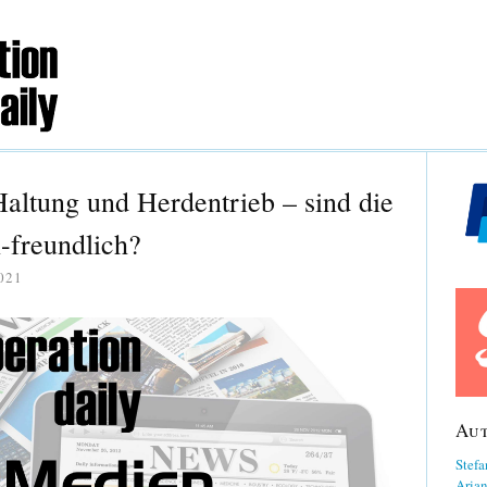
altung und Herdentrieb – sind die
-freundlich?
021
Au
Stefa
Aria