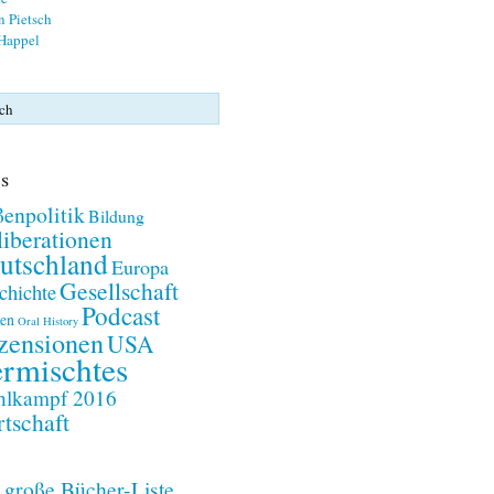
n Pietsch
 Happel
s
enpolitik
Bildung
iberationen
utschland
Europa
Gesellschaft
chichte
Podcast
en
Oral History
zensionen
USA
rmischtes
lkampf 2016
tschaft
 große Bücher-Liste