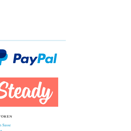
toren
n Sasse
ne