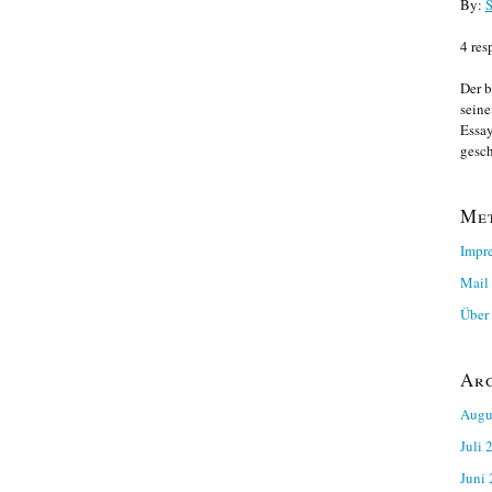
By:
S
4 res
Der b
seine
Essay
gesch
Me
Impr
Mail
Über 
Ar
Augu
Juli 
Juni