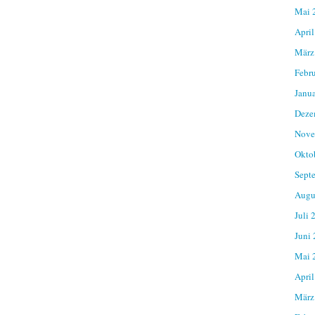
Mai 
April
März
Febr
Janu
Deze
Nove
Okto
Sept
Augu
Juli 
Juni
Mai 
April
März