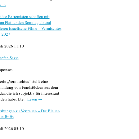
n →
iöse Extremisten schaffen mit
m Platner den Sonntag ab und
sieren israelische Filme – Vermischtes
7.2027
uli 2026 11:10
tefan Sasse
sponses
erie „Vermischtes“ stellt eine
mmlung von Fundstücken aus dem
dar, die ich subjektiv für interessant
den habe. Die...
Lesen →
rkungen zu Vertrauen – Die Blauen
ie Buffs
uli 2026 05:10