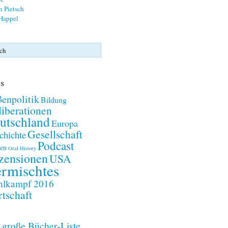
n Pietsch
 Happel
s
enpolitik
Bildung
iberationen
utschland
Europa
Gesellschaft
chichte
Podcast
en
Oral History
zensionen
USA
rmischtes
lkampf 2016
tschaft
 große Bücher-Liste