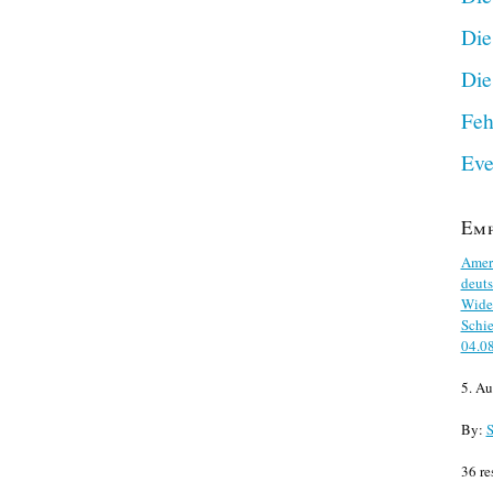
Die
Die
Feh
Eve
Em
Ameri
deuts
Wider
Schie
04.0
5. Au
By:
S
36 re