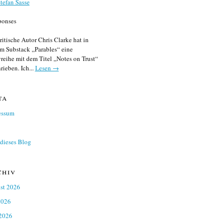
tefan Sasse
ponses
ritische Autor Chris Clarke hat in
m Substack „Parables“ eine
reihe mit dem Titel „Notes on Trust“
rieben. Ich...
Lesen →
ta
essum
dieses Blog
chiv
st 2026
2026
 2026