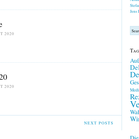
Stefa
Jens
e
T 2020
Tag
Auß
Del
De
020
Ges
T 2020
Medi
Re
Ve
Wah
Wir
NEXT POSTS
Die