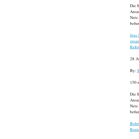
Die S
Ansa
Netz 
befun
Jens
zusa
Refor
28. J
By:
S
150 r
Die S
Ansa
Netz 
befun
Bohrl
Rente