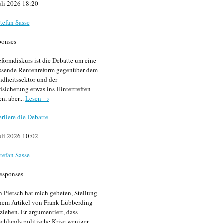
uli 2026 18:20
tefan Sasse
ponses
formdiskurs ist die Debatte um eine
ssende Rentenreform gegenüber dem
dheitssektor und der
sicherung etwas ins Hintertreffen
en, aber...
Lesen →
erliere die Debatte
uli 2026 10:02
tefan Sasse
esponses
n Pietsch hat mich gebeten, Stellung
nem Artikel von Frank Lübberding
ziehen. Er argumentiert, dass
chlands politische Krise weniger...