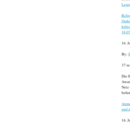
Lese
Relig
Graha
kriti
16.0
16. J
By:
S
37 re
Die S
Ansa
Netz 
befun
Anme
und d
16. J