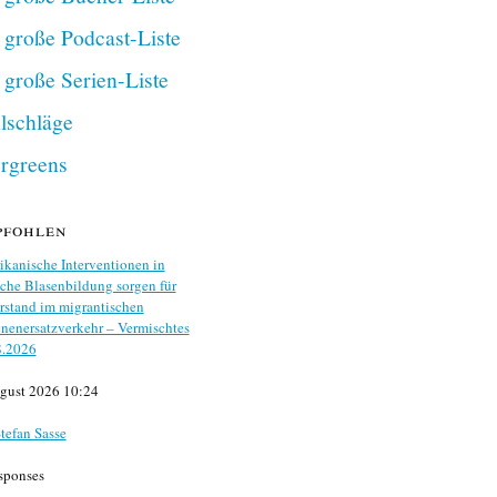
 große Podcast-Liste
 große Serien-Liste
lschläge
rgreens
pfohlen
kanische Interventionen in
che Blasenbildung sorgen für
stand im migrantischen
nenersatzverkehr – Vermischtes
8.2026
gust 2026 10:24
tefan Sasse
sponses