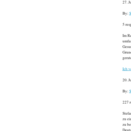
27. J
By:
S
5 res
Im Re
umfa
Gesun
Grund
gerat
Ich v
20. J
By:
S
227 r
Stefa
zu ei
zu be
Deuts