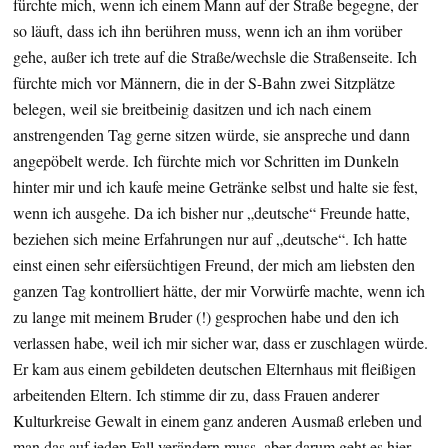
fürchte mich, wenn ich einem Mann auf der Straße begegne, der
so läuft, dass ich ihn berühren muss, wenn ich an ihm vorüber
gehe, außer ich trete auf die Straße/wechsle die Straßenseite. Ich
fürchte mich vor Männern, die in der S-Bahn zwei Sitzplätze
belegen, weil sie breitbeinig dasitzen und ich nach einem
anstrengenden Tag gerne sitzen würde, sie anspreche und dann
angepöbelt werde. Ich fürchte mich vor Schritten im Dunkeln
hinter mir und ich kaufe meine Getränke selbst und halte sie fest,
wenn ich ausgehe. Da ich bisher nur „deutsche“ Freunde hatte,
beziehen sich meine Erfahrungen nur auf „deutsche“. Ich hatte
einst einen sehr eifersüchtigen Freund, der mich am liebsten den
ganzen Tag kontrolliert hätte, der mir Vorwürfe machte, wenn ich
zu lange mit meinem Bruder (!) gesprochen habe und den ich
verlassen habe, weil ich mir sicher war, dass er zuschlagen würde.
Er kam aus einem gebildeten deutschen Elternhaus mit fleißigen
arbeitenden Eltern. Ich stimme dir zu, dass Frauen anderer
Kulturkreise Gewalt in einem ganz anderen Ausmaß erleben und
man das auf jeden Fall verändern muss, aber darum geht es hier