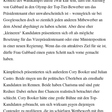
Kontext des Wahlkampfs dürfte zwar klar sein, dass ein Aufstieg
von Gabbard in den Olymp der Top-Tier-Bewerber um das
Präsidentenamt eher unwahrscheinlich ist – wenngleich sie bei
Googlesuchen doch so ziemlich jeden anderen Mitbewerber an
dem Abend abgehängt zu haben scheint. Aber diese eher
„kleineren“ Kandidaten präsentieren sich oft als mögliche
Besetzung für das Vizepräsidentenamt oder eine Ministerposition
in einer neuen Regierung. Wenn das ein attraktives Ziel für sie ist,
dürfte Frau Gabbard einen guten Schritt nach vorne gemacht
haben.
Kämpferisch präsentierten sich außerdem Cory Booker und Julian
Castro. Beide ringen um ihr politisches Überleben als ernsthafte
Kandidaten im Rennen. Beide haben Charisma und sind gute
Redner. Dabei stehen ihre Chancen realistisch betrachtet eher
schlecht. Cory Booker hätte eine große Bühne mit den Top-
Kandidaten gebraucht, um sich wirksam gegen diejenigen
Contender zu profilieren, die im schärfsten Wettbewerb mit ihm