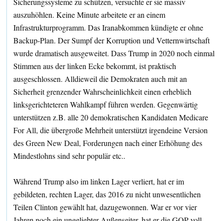
Sicherungssysteme zu schützen, versuchte er sie massiv
auszuhöhlen. Keine Minute arbeitete er an einem
Infrastrukturprogramm. Das Iranabkommen kündigte er ohne
Backup-Plan. Der Sumpf der Korruption und Vetternwirtschaft
wurde dramatisch ausgeweitet. Dass Trump in 2020 noch einmal
Stimmen aus der linken Ecke bekommt, ist praktisch
ausgeschlossen. Alldieweil die Demokraten auch mit an
Sicherheit grenzender Wahrscheinlichkeit einen erheblich
linksgerichteteren Wahlkampf führen werden. Gegenwärtig
unterstützen z.B. alle 20 demokratischen Kandidaten Medicare
For All, die übergroße Mehrheit unterstützt irgendeine Version
des Green New Deal, Forderungen nach einer Erhöhung des
Mindestlohns sind sehr populär etc..
Während Trump also im linken Lager verliert, hat er im
gebildeten, rechten Lager, das 2016 zu nicht unwesentlichen
Teilen Clinton gewählt hat, dazugewonnen. War er vor vier
Jahren noch ein ungeliebter Außenseiter, hat er die GOP voll