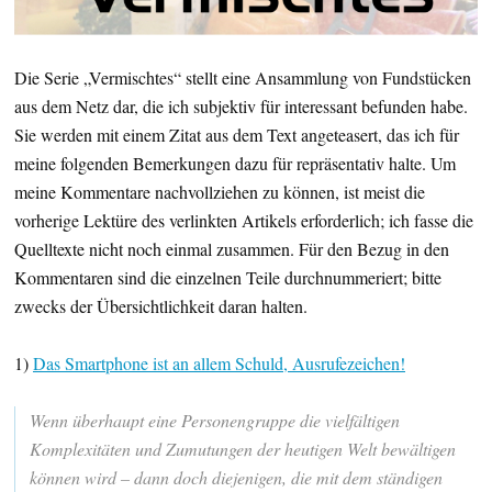
Die Serie „Vermischtes“ stellt eine Ansammlung von Fundstücken
aus dem Netz dar, die ich subjektiv für interessant befunden habe.
Sie werden mit einem Zitat aus dem Text angeteasert, das ich für
meine folgenden Bemerkungen dazu für repräsentativ halte. Um
meine Kommentare nachvollziehen zu können, ist meist die
vorherige Lektüre des verlinkten Artikels erforderlich; ich fasse die
Quelltexte nicht noch einmal zusammen. Für den Bezug in den
Kommentaren sind die einzelnen Teile durchnummeriert; bitte
zwecks der Übersichtlichkeit daran halten.
1)
Das Smartphone ist an allem Schuld, Ausrufezeichen!
Wenn überhaupt eine Personengruppe die vielfältigen
Komplexitäten und Zumutungen der heutigen Welt bewältigen
können wird – dann doch diejenigen, die mit dem ständigen