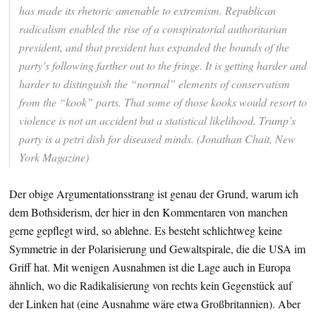
has made its rhetoric amenable to extremism. Republican
radicalism enabled the rise of a conspiratorial authoritarian
president, and that president has expanded the bounds of the
party’s following farther out to the fringe. It is getting harder and
harder to distinguish the “normal” elements of conservatism
from the “kook” parts. That some of those kooks would resort to
violence is not an accident but a statistical likelihood. Trump’s
party is a petri dish for diseased minds. (Jonathan Chait, New
York Magazine)
Der obige Argumentationsstrang ist genau der Grund, warum ich
dem Bothsiderism, der hier in den Kommentaren von manchen
gerne gepflegt wird, so ablehne. Es besteht schlichtweg keine
Symmetrie in der Polarisierung und Gewaltspirale, die die USA im
Griff hat. Mit wenigen Ausnahmen ist die Lage auch in Europa
ähnlich, wo die Radikalisierung von rechts kein Gegenstück auf
der Linken hat (eine Ausnahme wäre etwa Großbritannien). Aber