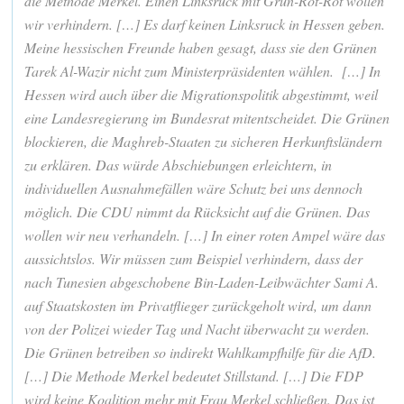
die Methode Merkel. Einen Linksruck mit Grün-Rot-Rot wollen
wir verhindern. […] Es darf keinen Linksruck in Hessen geben.
Meine hessischen Freunde haben gesagt, dass sie den Grünen
Tarek Al-Wazir nicht zum Ministerpräsidenten wählen. […] In
Hessen wird auch über die Migrationspolitik abgestimmt, weil
eine Landesregierung im Bundesrat mitentscheidet. Die Grünen
blockieren, die Maghreb-Staaten zu sicheren Herkunftsländern
zu erklären. Das würde Abschiebungen erleichtern, in
individuellen Ausnahmefällen wäre Schutz bei uns dennoch
möglich. Die CDU nimmt da Rücksicht auf die Grünen. Das
wollen wir neu verhandeln. […] In einer roten Ampel wäre das
aussichtslos. Wir müssen zum Beispiel verhindern, dass der
nach Tunesien abgeschobene Bin-Laden-Leibwächter Sami A.
auf Staatskosten im Privatflieger zurückgeholt wird, um dann
von der Polizei wieder Tag und Nacht überwacht zu werden.
Die Grünen betreiben so indirekt Wahlkampfhilfe für die AfD.
[…] Die Methode Merkel bedeutet Stillstand. […] Die FDP
wird keine Koalition mehr mit Frau Merkel schließen. Das ist