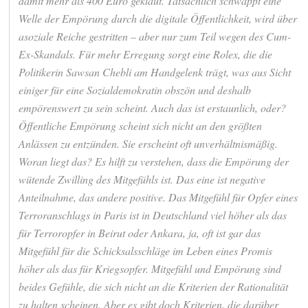
damit mehr als 400 Euro geklaut. Tatsächlich schwappt eine
Welle der Empörung durch die digitale Öffentlichkeit, wird über
asoziale Reiche gestritten – aber nur zum Teil wegen des Cum-
Ex-Skandals. Für mehr Erregung sorgt eine Rolex, die die
Politikerin Sawsan Chebli am Handgelenk trägt, was aus Sicht
einiger für eine Sozialdemokratin obszön und deshalb
empörenswert zu sein scheint. Auch das ist erstaunlich, oder?
Öffentliche Empörung scheint sich nicht an den größten
Anlässen zu entzünden. Sie erscheint oft unverhältnismäßig.
Woran liegt das? Es hilft zu verstehen, dass die Empörung der
wütende Zwilling des Mitgefühls ist. Das eine ist negative
Anteilnahme, das andere positive. Das Mitgefühl für Opfer eines
Terroranschlags in Paris ist in Deutschland viel höher als das
für Terroropfer in Beirut oder Ankara, ja, oft ist gar das
Mitgefühl für die Schicksalsschläge im Leben eines Promis
höher als das für Kriegsopfer. Mitgefühl und Empörung sind
beides Gefühle, die sich nicht an die Kriterien der Rationalität
zu halten scheinen. Aber es gibt doch Kriterien, die darüber