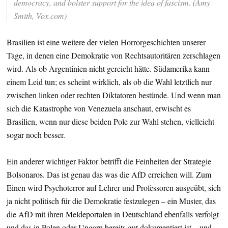
democracy, and bolster support for the idea of fascism. (Amy
Smith, Vox.com)
Brasilien ist eine weitere der vielen Horrorgeschichten unserer
Tage, in denen eine Demokratie von Rechtsautoritären zerschlagen
wird. Als ob Argentinien nicht gereicht hätte. Südamerika kann
einem Leid tun; es scheint wirklich, als ob die Wahl letztlich nur
zwischen linken oder rechten Diktatoren bestünde. Und wenn man
sich die Katastrophe von Venezuela anschaut, erwischt es
Brasilien, wenn nur diese beiden Pole zur Wahl stehen, vielleicht
sogar noch besser.
Ein anderer wichtiger Faktor betrifft die Feinheiten der Strategie
Bolsonaros. Das ist genau das was die AfD erreichen will. Zum
Einen wird Psychoterror auf Lehrer und Professoren ausgeübt, sich
ja nicht politisch für die Demokratie festzulegen – ein Muster, das
die AfD mit ihren Meldeportalen in Deutschland ebenfalls verfolgt
und das in Polen oder Ungarn bereits gut dokumentiert ist – und