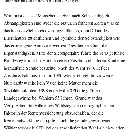
einer der linken Parteien im Bundestag ein.
Warum ist das so? Menschen streben nach Selbständigkeit,
Abhängigkeiten sind wider die Natur. In früheren Zeiten war es
das höchste Ziel bereits von Jugendlichen, dem Diktat des
Elternhauses zu entfliehen und Symbole der Selbständigkeit wie
das erste eigene Auto zu erwerben. Geschenke stören die
Eigenständigkeit. Mitte der Siebzigerjahre führte die SPD-geführte
Bundesregierung für Familien einen Zuschuss ein, deren Kind eine
heimatferne Schule besuchte. Nach der Wahl 1976 lief der
Zuschuss bald aus, nur um 1980 wieder eingeführt zu werden.
Nur: dafür wählte kein Vater, keine Mutter mehr die
Sozialdemokraten. 1998 erzielte die SPD die größten
Ländegewinne bei Wählern 55 Jahren. Grund war das
Versprechen, im Falle eines Wahlsiegs den demographischen
Faktor in der Rentenversicherung abzuschaffen, der die
Rentenentwicklung dämpfte. Doch die gerade gewonnenen
Wähler verlor die SPD bei der anschließenden Wahl gleich wieder