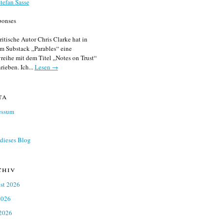
tefan Sasse
ponses
ritische Autor Chris Clarke hat in
m Substack „Parables“ eine
reihe mit dem Titel „Notes on Trust“
rieben. Ich...
Lesen →
ta
essum
dieses Blog
chiv
st 2026
2026
 2026