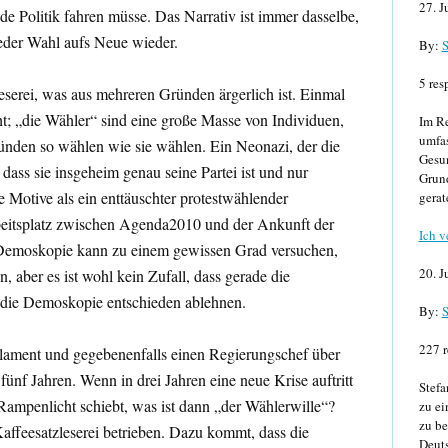
27. J
e Politik fahren müsse. Das Narrativ ist immer dasselbe,
eder Wahl aufs Neue wieder.
By:
S
5 res
eserei, was aus mehreren Gründen ärgerlich ist. Einmal
ht; „die Wähler“ sind eine große Masse von Individuen,
Im Re
umfa
ünden so wählen wie sie wählen. Ein Neonazi, der die
Gesun
 dass sie insgeheim genau seine Partei ist und nur
Grund
re Motive als ein enttäuschter protestwählender
gerat
beitsplatz zwischen Agenda2010 und der Ankunft der
Ich v
e Demoskopie kann zu einem gewissen Grad versuchen,
20. J
n, aber es ist wohl kein Zufall, dass gerade die
r die Demoskopie entschieden ablehnen.
By:
S
227 r
rlament und gegebenenfalls einen Regierungschef über
fünf Jahren. Wenn in drei Jahren eine neue Krise auftritt
Stefa
Rampenlicht schiebt, was ist dann „der Wählerwille“?
zu ei
zu be
affeesatzleserei betrieben. Dazu kommt, dass die
Deuts