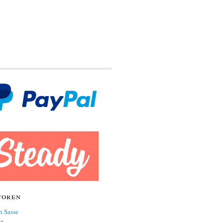
toren
n Sasse
ne