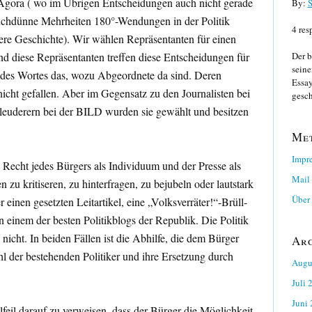
 Agora ( wo im Übrigen Entscheidungen auch nicht gerade
By:
S
uchdünne Mehrheiten 180°-Wendungen in der Politik
4 res
dere Geschichte). Wir wählen Repräsentanten für einen
nd diese Repräsentanten treffen diese Entscheidungen für
Der b
seine
 des Wortes das, wozu Abgeordnete da sind. Deren
Essay
cht gefallen. Aber im Gegensatz zu den Journalisten bei
gesch
euderern bei der BILD wurden sie gewählt und besitzen
Me
Impr
s Recht jedes Bürgers als Individuum und der Presse als
Mail
n zu kritiseren, zu hinterfragen, zu bejubeln oder lautstark
Über 
einen gesetzten Leitartikel, eine „Volksverräter!“-Brüll-
inem der besten Politikblogs der Republik. Die Politik
icht. In beiden Fällen ist die Abhilfe, die dem Bürger
Ar
l der bestehenden Politiker und ihre Ersetzung durch
Augu
Juli 
Juni
hlfeil darauf zu verweisen, dass der Bürger die Möglichkeit