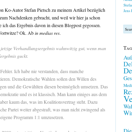
Stefa
on Ko-Autor Stefan Pietsch zu meinem Artikel bezüglich
Jens
 zum Nachdenken gebracht, und weil wir hier ja schon
 ich das Ergebnis davon in diesen Blogpost gegossen.
 Wortwitze? Ok. Ab
in medias res
.
Tag
s jetzige Verhandlungsergebnis wahnwitzig gut, wenn man
ergebnis guckt.
Auß
Del
De
 Fehler. Ich habe nie verstanden, dass manche
Ges
tieren. Demokratische Wahlen sollen den Willen des
Medi
gen und die Gewählten diesen bestmöglich umsetzen. Das
Re
mokratie und es ist klassisch. Man kann einiges aus dem
Ve
aber kaum das, was im Koalitionsvertrag steht. Dazu
Wah
che Partei weiter abgestraft, was man nicht zwingend als
Wir
 eigene Programm 1:1 umzusetzen.
Die