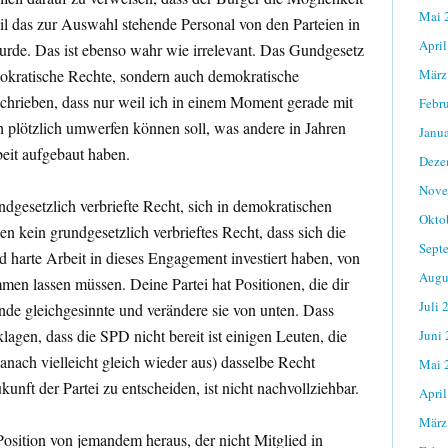
Mai 
eil das zur Auswahl stehende Personal von den Parteien in
April
wurde. Das ist ebenso wahr wie irrelevant. Das Gundgesetz
mokratische Rechte, sondern auch demokratische
März
schrieben, dass nur weil ich in einem Moment gerade mit
Febr
h plötzlich umwerfen können soll, was andere in Jahren
Janu
beit aufgebaut haben.
Deze
Nove
dgesetzlich verbriefte Recht, sich in demokratischen
Okto
en kein grundgesetzlich verbrieftes Recht, dass sich die
Sept
d harte Arbeit in dieses Engagement investiert haben, von
Augu
men lassen müssen. Deine Partei hat Positionen, die dir
Juli 
finde gleichgesinnte und verändere sie von unten. Dass
lagen, dass die SPD nicht bereit ist einigen Leuten, die
Juni
anach vielleicht gleich wieder aus) dasselbe Recht
Mai 
unft der Partei zu entscheiden, ist nicht nachvollziehbar.
April
März
Position von jemandem heraus, der nicht Mitglied in