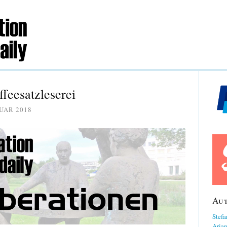
feesatzleserei
UAR 2018
Au
Stefa
Aria