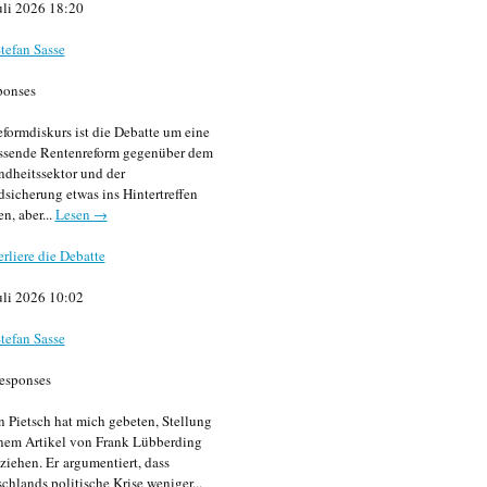
uli 2026 18:20
tefan Sasse
ponses
formdiskurs ist die Debatte um eine
ssende Rentenreform gegenüber dem
dheitssektor und der
sicherung etwas ins Hintertreffen
en, aber...
Lesen →
erliere die Debatte
uli 2026 10:02
tefan Sasse
esponses
n Pietsch hat mich gebeten, Stellung
nem Artikel von Frank Lübberding
ziehen. Er argumentiert, dass
chlands politische Krise weniger...