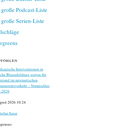
 große Podcast-Liste
 große Serien-Liste
lschläge
rgreens
pfohlen
kanische Interventionen in
che Blasenbildung sorgen für
stand im migrantischen
nenersatzverkehr – Vermischtes
8.2026
gust 2026 10:24
tefan Sasse
sponses