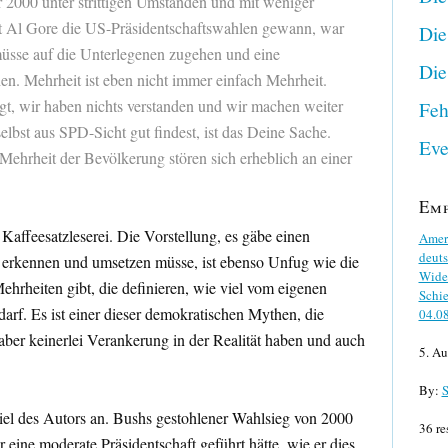
 2000 unter strittigen Umständen und mit weniger
t Al Gore die US-Präsidentschaftswahlen gewann, war
Die
 müsse auf die Unterlegenen zugehen und eine
Die
en. Mehrheit ist eben nicht immer einfach Mehrheit.
agt, wir haben nichts verstanden und wir machen weiter
Feh
elbst aus SPD-Sicht gut findest, ist das Deine Sache.
Eve
 Mehrheit der Bevölkerung stören sich erheblich an einer
Em
 Kaffeesatzleserei. Die Vorstellung, es gäbe einen
Ameri
deuts
k erkennen und umsetzen müsse, ist ebenso Unfug wie die
Wider
Mehrheiten gibt, die definieren, wie viel vom eigenen
Schie
arf. Es ist einer dieser demokratischen Mythen, die
04.0
 aber keinerlei Verankerung in der Realität haben und auch
5. Au
By:
S
iel des Autors an. Bushs gestohlener Wahlsieg von 2000
36 re
r eine moderate Präsidentschaft geführt hätte, wie er dies