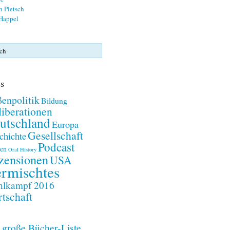
n Pietsch
 Happel
s
enpolitik
Bildung
iberationen
utschland
Europa
Gesellschaft
chichte
Podcast
en
Oral History
zensionen
USA
rmischtes
lkampf 2016
tschaft
 große Bücher-Liste