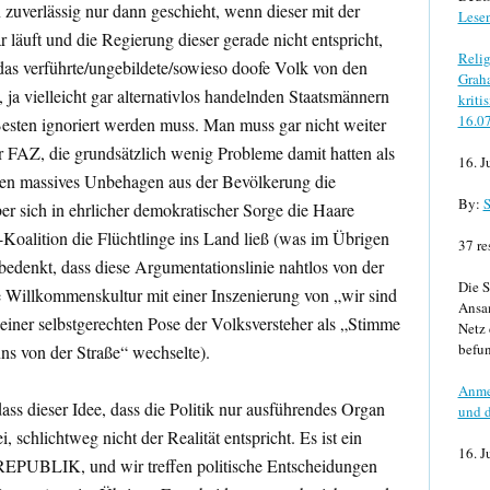
zuverlässig nur dann geschieht, wenn dieser mit der
Lese
äuft und die Regierung dieser gerade nicht entspricht,
Relig
das verführte/ungebildete/sowieso doofe Volk von den
Graha
 ja vielleicht gar alternativlos handelnden Staatsmännern
kriti
16.0
esten ignoriert werden muss. Man muss gar nicht weiter
 FAZ, die grundsätzlich wenig Probleme damit hatten als
16. J
egen massives Unbehagen aus der Bevölkerung die
By:
S
r sich in ehrlicher demokratischer Sorge die Haare
en-Koalition die Flüchtlinge ins Land ließ (was im Übrigen
37 re
denkt, dass diese Argumentationslinie nahtlos von der
Die S
e Willkommenskultur mit einer Inszenierung von „wir sind
Ansa
 einer selbstgerechten Pose der Volksversteher als „Stimme
Netz 
befun
s von der Straße“ wechselte).
Anme
dass dieser Idee, dass die Politik nur ausführendes Organ
und d
, schlichtweg nicht der Realität entspricht. Es ist ein
16. J
REPUBLIK, und wir treffen politische Entscheidungen