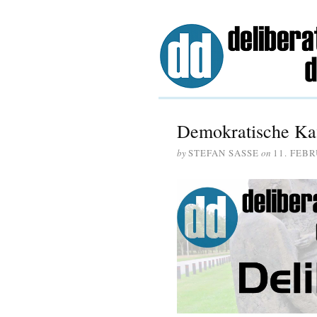
Demokratische Kaf
by
STEFAN SASSE
on
11. FEBR