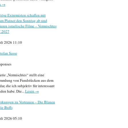
n →
iöse Extremisten schaffen mit
m Platner den Sonntag ab und
sieren israelische Filme – Vermischtes
7.2027
uli 2026 11:10
tefan Sasse
sponses
erie „Vermischtes“ stellt eine
mmlung von Fundstücken aus dem
dar, die ich subjektiv für interessant
den habe. Die...
Lesen →
rkungen zu Vertrauen – Die Blauen
ie Buffs
uli 2026 05:10