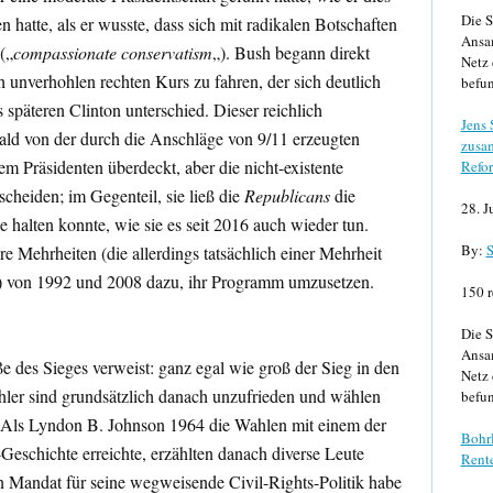
Die S
hatte, als er wusste, dass sich mit radikalen Botschaften
Ansa
(„
compassionate conservatism
„). Bush begann direkt
Netz 
 unverhohlen rechten Kurs zu fahren, der sich deutlich
befun
späteren Clinton unterschied. Dieser reichlich
Jens
ld von der durch die Anschläge von 9/11 erzeugten
zusa
m Präsidenten überdeckt, aber die nicht-existente
Refor
cheiden; im Gegenteil, sie ließ die
Republicans
die
28. J
e halten konnte, wie sie es seit 2016 auch wieder tun.
By:
S
re Mehrheiten (die allerdings tatsächlich einer Mehrheit
) von 1992 und 2008 dazu, ihr Programm umzusetzen.
150 r
Die S
Ansa
 des Sieges verweist: ganz egal wie groß der Sieg in den
Netz 
hler sind grundsätzlich danach unzufrieden und wählen
befun
 Als Lyndon B. Johnson 1964 die Wahlen mit einem der
Bohrl
Geschichte erreichte, erzählten danach diverse Leute
Rente
in Mandat für seine wegweisende Civil-Rights-Politik habe