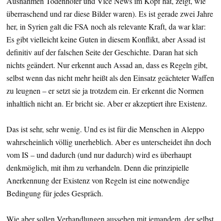
Ausnahmen Todenhöfer und Vice News im Kopf hat, zeigt, wie
überraschend und rar diese Bilder waren). Es ist gerade zwei Jahre
her, in Syrien galt die FSA noch als relevante Kraft, da war klar:
Es gibt vielleicht keine Guten in diesem Konflikt, aber Assad ist
definitiv auf der falschen Seite der Geschichte. Daran hat sich
nichts geändert. Nur erkennt auch Assad an, dass es Regeln gibt,
selbst wenn das nicht mehr heißt als den Einsatz geächteter Waffen
zu leugnen – er setzt sie ja trotzdem ein. Er erkennt die Normen
inhaltlich nicht an. Er bricht sie. Aber er akzeptiert ihre Existenz.
Das ist sehr, sehr wenig. Und es ist für die Menschen in Aleppo
wahrscheinlich völlig unerheblich. Aber es unterscheidet ihn doch
vom IS – und dadurch (und nur dadurch) wird es überhaupt
denkmöglich, mit ihm zu verhandeln. Denn die prinzipielle
Anerkennung der Existenz von Regeln ist eine notwendige
Bedingung für jedes Gespräch.
Wie aber sollen Verhandlungen aussehen mit jemandem, der selbst