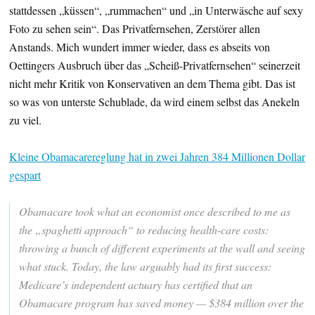
stattdessen „küssen“, „rummachen“ und „in Unterwäsche auf sexy
Foto zu sehen sein“. Das Privatfernsehen, Zerstörer allen
Anstands. Mich wundert immer wieder, dass es abseits von
Oettingers Ausbruch über das „Scheiß-Privatfernsehen“ seinerzeit
nicht mehr Kritik von Konservativen an dem Thema gibt. Das ist
so was von unterste Schublade, da wird einem selbst das Anekeln
zu viel.
Kleine Obamacarereglung hat in zwei Jahren 384 Millionen Dollar
gespart
Obamacare took what an economist once described to me as
the „spaghetti approach“ to reducing health-care costs:
throwing a bunch of different experiments at the wall and seeing
what stuck. Today, the law arguably had its first success:
Medicare’s independent actuary has certified that an
Obamacare program has saved money — $384 million over the