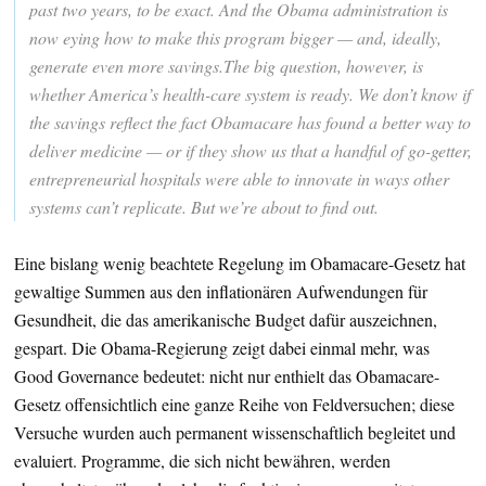
past two years, to be exact. And the Obama administration is
now eying how to make this program bigger — and, ideally,
generate even more savings.The big question, however, is
whether America’s health-care system is ready. We don’t know if
the savings reflect the fact Obamacare has found a better way to
deliver medicine — or if they show us that a handful of go-getter,
entrepreneurial hospitals were able to innovate in ways other
systems can’t replicate. But we’re about to find out.
Eine bislang wenig beachtete Regelung im Obamacare-Gesetz hat
gewaltige Summen aus den inflationären Aufwendungen für
Gesundheit, die das amerikanische Budget dafür auszeichnen,
gespart. Die Obama-Regierung zeigt dabei einmal mehr, was
Good Governance bedeutet: nicht nur enthielt das Obamacare-
Gesetz offensichtlich eine ganze Reihe von Feldversuchen; diese
Versuche wurden auch permanent wissenschaftlich begleitet und
evaluiert. Programme, die sich nicht bewähren, werden