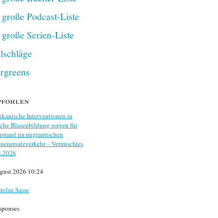
 große Podcast-Liste
 große Serien-Liste
lschläge
rgreens
pfohlen
kanische Interventionen in
che Blasenbildung sorgen für
stand im migrantischen
nenersatzverkehr – Vermischtes
8.2026
gust 2026 10:24
tefan Sasse
sponses