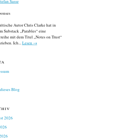
tefan Sasse
ponses
ritische Autor Chris Clarke hat in
m Substack „Parables“ eine
reihe mit dem Titel „Notes on Trust“
rieben. Ich...
Lesen →
ta
essum
dieses Blog
chiv
st 2026
2026
 2026