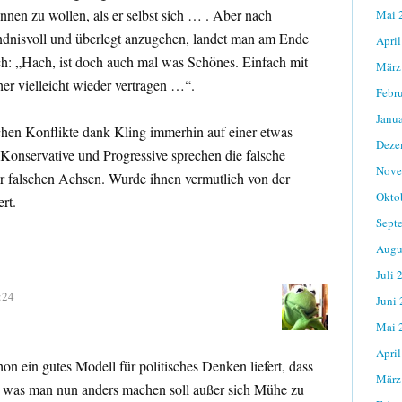
ennen zu wollen, als er selbst sich … . Aber nach
Mai 
ndnisvoll und überlegt anzugehen, landet man am Ende
April
ch: „Hach, ist doch auch mal was Schönes. Einfach mit
März
r vielleicht wieder vertragen …“.
Febr
Janu
chen Konflikte dank Kling immerhin auf einer etwas
Deze
 Konservative und Progressive sprechen die falsche
Nove
 falschen Achsen. Wurde ihnen vermutlich von der
Okto
rt.
Sept
Augu
Juli 
:24
Juni
Mai 
April
n ein gutes Modell für politisches Denken liefert, dass
März
t, was man nun anders machen soll außer sich Mühe zu