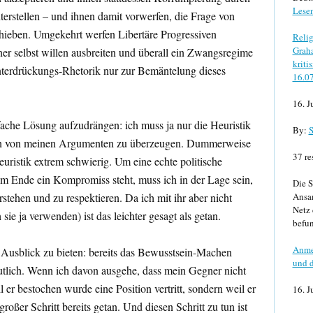
Lese
nterstellen – und ihnen damit vorwerfen, die Frage von
hieben. Umgekehrt werfen Libertäre Progressiven
Relig
Graha
ner selbst willen ausbreiten und überall ein Zwangsregime
kriti
nterdrückungs-Rhetorik nur zur Bemäntelung dieses
16.0
16. J
fache Lösung aufzudrängen: ich muss ja nur die Heuristik
By:
S
hn von meinen Argumenten zu überzeugen. Dummerweise
37 re
euristik extrem schwierig. Um eine echte politische
 am Ende ein Kompromiss steht, muss ich in der Lage sein,
Die S
rstehen und zu respektieren. Da ich mit ihr aber nicht
Ansa
Netz 
ie ja verwenden) ist das leichter gesagt als getan.
befun
Anme
 Ausblick zu bieten: bereits das Bewusstsein-Machen
und d
eutlich. Wenn ich davon ausgehe, dass mein Gegner nicht
er bestochen wurde eine Position vertritt, sondern weil er
16. J
 großer Schritt bereits getan. Und diesen Schritt zu tun ist