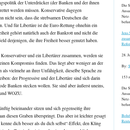
gspolitik der Unterdrücker (der Banken und der ihnen
Die S
erettet werden müssen. Konservative dagegen
Ansa
Netz 
nn nicht sein, dass die strebsamen Deutschen die
befun
. Und für Libertäre ist die Euro-Rettung ohnehin ein
eiheit gehört natürlich auch der Bankrott und nicht die
Jens
zusa
d derjenigen, die ihre Freiheit besser genutzt haben.
Refor
in Konservativer und ein Libertärer zusammen, werden sie
28. J
keinen Kompromiss finden. Das liegt aber weniger an der
By:
S
n als vielmehr an ihrer Unfähigkeit, dieselbe Sprache zu
153 r
iben: der Progressive und der Libertäre sind sich darin
rode Banken stecken wollen. Sie sind aber äußerst uneins,
Die S
, und WOZU.
Ansa
Netz 
befun
ünftig beieinander sitzen und sich gegenseitig ihre
man diesen Graben überspringt. Das aber ist leichter gesagt
Bohrl
Rente
h kenne dich besser als du dich selbst“-Effekt, den Kling