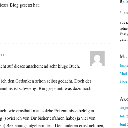
By:
S
ieses Blog gesetzt hat.
4 res
Der b
seine
Essay
gesch
:11
Me
Impr
icht auf dieses anscheinend sehr kluge Buch.
Mail
e ich den Gedanken schon selbst gedacht. Doch der
Über 
enntnis ist schwierig. Bin gespannt, was dazu noch
Ar
Augu
ch, wie ernsthaft man solche Erkenntnisse befolgen
Juli 
g (soviel ich von Dir bisher erfahren habe) ja viel von
Juni
en) Beziehungsratgebern liest: Den anderen ernst nehmen,