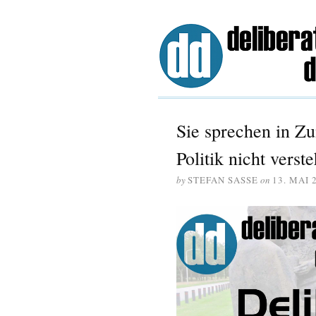
Sie sprechen in Z
Politik nicht verst
by
STEFAN SASSE
on
13. MAI 