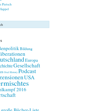
n Pietsch
 Happel
s
enpolitik
Bildung
iberationen
utschland
Europa
Gesellschaft
chichte
Podcast
en
Oral History
zensionen
USA
rmischtes
lkampf 2016
tschaft
 große Bücher-Liste