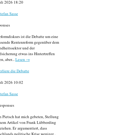
uli 2026 18:20
tefan Sasse
ponses
formdiskurs ist die Debatte um eine
ssende Rentenreform gegenüber dem
dheitssektor und der
sicherung etwas ins Hintertreffen
en, aber...
Lesen →
erliere die Debatte
uli 2026 10:02
tefan Sasse
esponses
n Pietsch hat mich gebeten, Stellung
nem Artikel von Frank Lübberding
ziehen. Er argumentiert, dass
chlands politische Krise weniger...