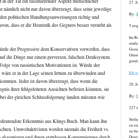
st in der Tat ein faszinierender Aspekt menschlicher
27. J
st nämlich nicht nur davon überzeugt, dass seine jeweilige
By:
S
nden politischen Handlungsanweisungen richtig und
von, dass er die Heuristik des Gegners besser versteht als
5 res
Im Re
umfa
ürde der Progressive dem Konservativen vorwerfen, dass
Gesun
Grund
auf die Dinge nur einem perversen, falschen Denksystem
gerat
Folge von rassistischen Motivationen ist. Würde der
 wäre er in der Lage seinen Irrtum zu überwinden und
Ich v
kommen. Jeder ist davon überzeugt, dass wenn die
20. J
nis ihrer fehlgeleiteten Ansichten befreien könnten, sie
By:
S
bei der gleichen Schlussfolgerung landen müssten wie
227 r
Stefa
 bedeutendste Erkenntnis aus Klings Buch. Man kann ihn
zu ei
achten. Umweltaktivisten werden niemals die Freiheit vs.
zu be
n akzeptieren und ihnen stattdessen Korrumpierung durch
Deuts