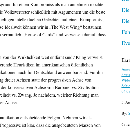
gsgrund für einen Kompromiss als man annehmen möchte.
Die
die Volksvertreter schließlich mit Argumenten um die beste
 heftigen intellektuellen Gefechten auf einen Kompromiss,
Die
ese Idealwelt können wir in „The West Wing“ bestaunen.
Feh
 vermutlich „House of Cards“ und verweisen darauf, dass
Eve
 von der Wirklichkeit weit entfernt sind? Kling verweist
Em
erende Heuristiken im amerikanischen öffentlichen
Ameri
fikationen auch für Deutschland anwendbar sind. Für ihn
deuts
ng dreier Achsen statt: der progressiven Achse von
Wider
Schie
 der konservativen Achse von Barbarei vs. Zivilisation
04.0
Freiheit vs. Zwang. Je nachdem, welcher Richtung man
ner Achse.
5. Au
By:
S
mmunikation entscheidende Folgen. Nehmen wir als
63 re
Progressive ist klar, dass die ausgebeuteten Massen von