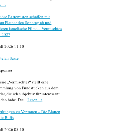
n →
iöse Extremisten schaffen mit
m Platner den Sonntag ab und
sieren israelische Filme – Vermischtes
7.2027
uli 2026 11:10
tefan Sasse
sponses
erie „Vermischtes“ stellt eine
mmlung von Fundstücken aus dem
dar, die ich subjektiv für interessant
den habe. Die...
Lesen →
rkungen zu Vertrauen – Die Blauen
ie Buffs
uli 2026 05:10