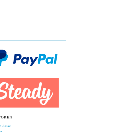
toren
n Sasse
ne