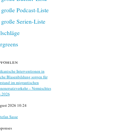
 große Podcast-Liste
 große Serien-Liste
lschläge
rgreens
pfohlen
kanische Interventionen in
che Blasenbildung sorgen für
stand im migrantischen
nenersatzverkehr – Vermischtes
8.2026
gust 2026 10:24
tefan Sasse
sponses