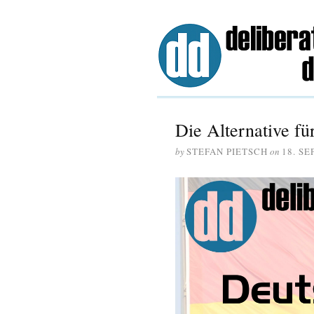
Die Alternative für
by
STEFAN PIETSCH
on
18. S