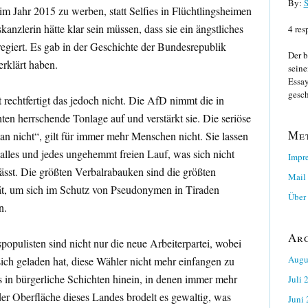
By:
S
 im Jahr 2015 zu werben, statt Selfies in Flüchtlingsheimen
anzlerin hätte klar sein müssen, dass sie ein ängstliches
4 res
giert. Es gab in der Geschichte der Bundesrepublik
Der b
erklärt haben.
seine
Essay
gesch
rechtfertigt das jedoch nicht. Die AfD nimmt die in
n herrschende Tonlage auf und verstärkt sie. Die seriöse
Me
an nicht“, gilt für immer mehr Menschen nicht. Sie lassen
alles und jedes ungehemmt freien Lauf, was sich nicht
Impr
lässt. Die größten Verbalrabauken sind die größten
Mail
t, um sich im Schutz von Pseudonymen in Tiraden
Über 
n.
Ar
pulisten sind nicht nur die neue Arbeiterpartei, wobei
Augu
sich geladen hat, diese Wähler nicht mehr einfangen zu
 in bürgerliche Schichten hinein, in denen immer mehr
Juli 
r Oberfläche dieses Landes brodelt es gewaltig, was
Juni