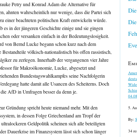
rauke Petry und Konrad Adam die Alternative für
Die
n, ahnten wahrscheinlich nur wenige, dass die Partei sich
zu einer beachteten politischen Kraft entwickeln würde.
Die
 es in der jüngeren Geschichte einige und sie gingen
Feh
schen oder versanken einfach in der Bedeutungslosigkeit.
tard von Bernd Lucke begann schon kurz nach dem
Eve
Bestandteile völkisch-nationalistisch bis offen rassistisch,
giker zu zerlegen. Innerhalb der vergangenen vier Jahre
Em
ofessor für Makroökonomie, Lucke, abgesetzt und
Ameri
fziehenden Bundestagswahlkampfes seine Nachfolgerin
deuts
 Werdegang hatte damit alle Usancen des Scheiterns. Doch
Wider
Schie
t die AfD in Umfragen besser da denn je.
04.0
zur Gründung spricht heute niemand mehr. Mit den
5. Au
ystem, in dessen Folge Griechenland am Tropf der
By:
S
ultralockeren Geldpolitik scheinen sich alle beteiligten
 der Dauerkrise im Finanzsystem lässt sich schon länger
34 re