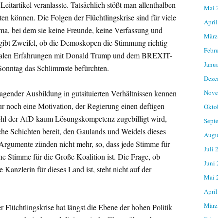
itartikel veranlasste. Tatsächlich stößt man allenthalben
Mai 
ten können. Die Folgen der Flüchtlingskrise sind für viele
April
ma, bei dem sie keine Freunde, keine Verfassung und
März
gibt Zweifel, ob die Demoskopen die Stimmung richtig
Febr
orialen Erfahrungen mit Donald Trump und dem BREXIT-
Janu
onntag das Schlimmste befürchten.
Deze
agender Ausbildung in gutsituierten Verhältnissen kennen
Nove
ur noch eine Motivation, der Regierung einen deftigen
Okto
ohl der AfD kaum Lösungskompetenz zugebilligt wird,
Sept
iche Schichten bereit, den Gaulands und Weidels dieses
Augu
Argumente zünden nicht mehr, so, dass jede Stimme für
Juli 
ne Stimme für die Große Koalition ist. Die Frage, ob
Juni
 Kanzlerin für dieses Land ist, steht nicht auf der
Mai 
April
März
Flüchtlingskrise hat längst die Ebene der hohen Politik