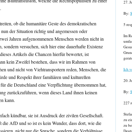
ine Bluttransfusion, welche die Rechtspopulisten zu einer
27. J
.
By:
S
treiten, ob die humanitäre Geste des demokratischen
5 res
 nun der Situation richtig und angemessen oder
Im Re
r zwei Jahren aufgenommenen Menschen werden nicht in
umfa
, sondern versuchen, sich hier eine dauerhafte Existenz
Gesun
Grund
ieses Artikels die Chancen hierfür bewertet, ist
gerat
ann kein Zweifel bestehen, dass wir im Rahmen von
en und nicht von Viehtransportern reden, Menschen, die
Ich v
rde und Respekt ihrer familiären und kulturellen
20. J
 für die Deutschland eine Verpflichtung übernommen hat,
By:
S
ung zurückzuführen, wenn dieses Land ihnen keinen
en kann.
227 r
Stefa
nfach kündbar, sie ist Ausdruck der zivilen Gesellschaft.
zu ei
ie AfD und so ist es kein Wunder, dass dort, wie die
zu be
sieren, nicht nur die Sprache, sondern die Verhältnisse
Deuts