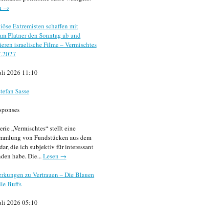
n →
iöse Extremisten schaffen mit
m Platner den Sonntag ab und
sieren israelische Filme – Vermischtes
7.2027
uli 2026 11:10
tefan Sasse
sponses
erie „Vermischtes“ stellt eine
mmlung von Fundstücken aus dem
dar, die ich subjektiv für interessant
den habe. Die...
Lesen →
rkungen zu Vertrauen – Die Blauen
ie Buffs
uli 2026 05:10