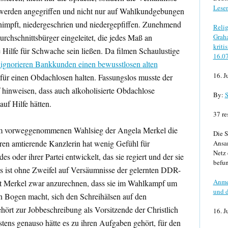
Lese
werden angegriffen und nicht nur auf Wahlkundgebungen
himpft, niedergeschrien und niedergepfiffen. Zunehmend
Relig
rchschnittsbürger eingeleitet, die jedes Maß an
Graha
kriti
Hilfe für Schwache sein ließen. Da filmen Schaulustige
16.0
 ignorieren Bankkunden einen bewusstlosen alten
16. J
h für einen Obdachlosen halten. Fassungslos musste der
 hinweisen, dass auch alkoholisierte Obdachlose
By:
S
uf Hilfe hätten.
37 re
dem vorweggenommenen Wahlsieg der Angela Merkel die
Die S
ren amtierende Kanzlerin hat wenig Gefühl für
Ansa
Netz 
s oder ihrer Partei entwickelt, das sie regiert und der sie
befun
as ist ohne Zweifel auf Versäumnisse der gelernten DDR-
Anme
st Merkel zwar anzurechnen, dass sie im Wahlkampf um
und d
n Bogen macht, sich den Schreihälsen auf den
ehört zur Jobbeschreibung als Vorsitzende der Christlich
16. J
ens genauso hätte es zu ihren Aufgaben gehört, für den