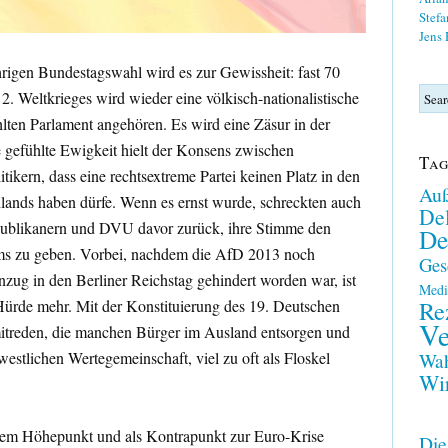
Stefa
Jens
hrigen Bundestagswahl wird es zur Gewissheit: fast 70
2. Weltkrieges wird wieder eine völkisch-nationalistische
ten Parlament angehören. Es wird eine Zäsur in der
 gefühlte Ewigkeit hielt der Konsens zwischen
Tag
tikern, dass eine rechtsextreme Partei keinen Platz in den
Auß
ands haben dürfe. Wenn es ernst wurde, schreckten auch
Del
blikanern und DVU davor zurück, ihre Stimme den
De
ms zu geben. Vorbei, nachdem die AfD 2013 noch
Ges
ug in den Berliner Reichstag gehindert worden war, ist
Medi
Re
Hürde mehr. Mit der Konstituierung des 19. Deutschen
Ve
mitreden, die manchen Bürger im Ausland entsorgen und
estlichen Wertegemeinschaft, viel zu oft als Floskel
Wah
Wir
dem Höhepunkt und als Kontrapunkt zur Euro-Krise
Die