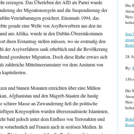
ehr erzeugen. Das Überleben der AfD als Partei wurde
Die S
nderung der Migrationsregeln und die Suspendierung der
Ansa
Netz 
blin-Vereinbarungen gesichert. Einstmals 1994, das
befun
lebte gerade eine Welle von Asylbewerbern aus den im
n und aus Afrika, wurde in den Dublin-Übereinkommen
Jens
zusa
ort ihren Erstantrag stellen müssen, wo sie erstmalig den
Refor
hl der Asylverfahren sank erheblich und die Bevölkerung
ehend geordneter Migration. Doch diese Ruhe erwies sich
28. J
 als zahlreiche Mittelmeeranrainer vor dem Ansturm von
By:
S
kapitulierten.
150 r
zen und binnen Monaten erreichten über eine Million
Die S
kan, Afghanistan und den Magreb-Staaten die hastig
Ansa
Netz 
ie schiere Masse an Zuwanderung ließ die politische
befun
rftigen Kriegsopfern wurden übersexualisierte Islamisten,
sehr bald jedoch unter dem Einfluss von Terrorakten und
Bohrl
Rente
n vornehmlich auf Frauen auch in seriösen Medien. In