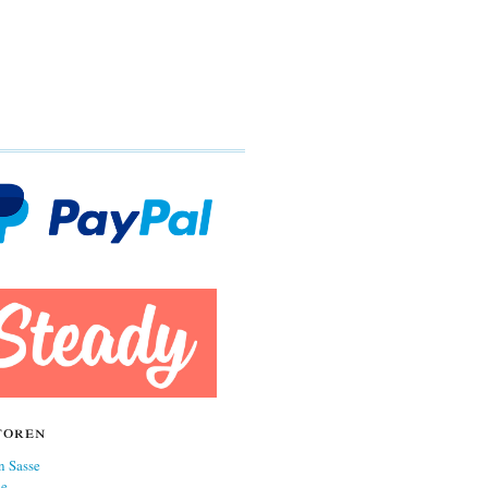
toren
n Sasse
ne