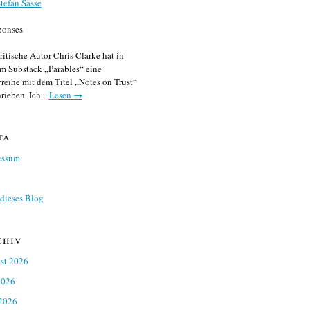
tefan Sasse
ponses
ritische Autor Chris Clarke hat in
m Substack „Parables“ eine
reihe mit dem Titel „Notes on Trust“
rieben. Ich...
Lesen →
ta
essum
dieses Blog
chiv
st 2026
2026
 2026