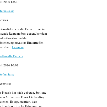
uli 2026 18:20
tefan Sasse
ponses
formdiskurs ist die Debatte um eine
ssende Rentenreform gegenüber dem
dheitssektor und der
sicherung etwas ins Hintertreffen
en, aber...
Lesen →
erliere die Debatte
uli 2026 10:02
tefan Sasse
esponses
n Pietsch hat mich gebeten, Stellung
nem Artikel von Frank Lübberding
ziehen. Er argumentiert, dass
chlands politische Krise weniger...