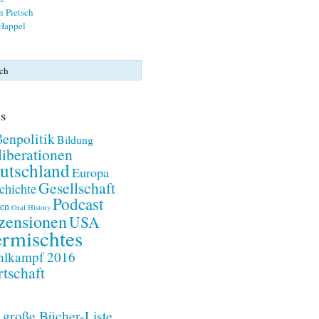
n Pietsch
 Happel
s
enpolitik
Bildung
iberationen
utschland
Europa
Gesellschaft
chichte
Podcast
en
Oral History
zensionen
USA
rmischtes
lkampf 2016
tschaft
 große Bücher-Liste