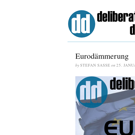
Eurodämmerung
by
STEFAN SASSE
on
25. JANU