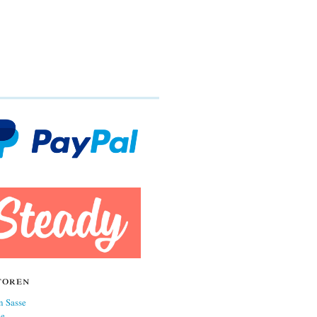
toren
n Sasse
ne