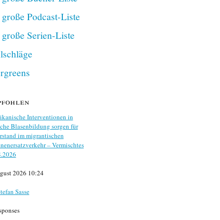
 große Podcast-Liste
 große Serien-Liste
lschläge
rgreens
pfohlen
kanische Interventionen in
che Blasenbildung sorgen für
stand im migrantischen
nenersatzverkehr – Vermischtes
8.2026
gust 2026 10:24
tefan Sasse
sponses