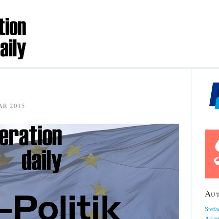
AR 2015
Au
Stefa
Aria