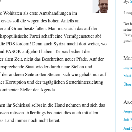
By:
S
7
ale Wohltaten als erste Amtshandlungen im
4 res
 erstes soll die wegen des hohen Anteils an
Der b
 auf Grundbesitz fallen. Man muss sich das auf der
seine
Essay
kspopulistische Partei schafft eine Vermögensteuer ab!
gesch
die PDS fordern! Denn auch Syriza macht dort weiter, wo
und PASOK aufgehört haben. Tsipras bedient die
Me
 alten Zeit, nicht das Beschreiten neuer Pfade. Auf der
 versprechende Staat wieder durch neue Stellen und
Impr
der anderen Seite sollen Steuern sich wie gehabt nur auf
Mail
r Korruption und der tagtäglichen Steuerhinterziehung
Über 
rominenter Steller der Agenda.
Ar
chen ihr Schicksal selbst in die Hand nehmen und sich das
Augu
lassen müssen. Allerdings bedeutet dies auch mit allen
s Land immer noch nicht bereit.
Juli 
Juni