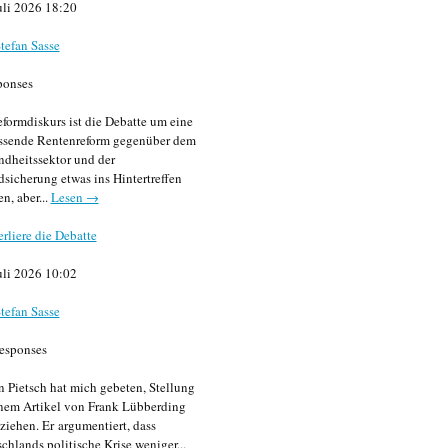
uli 2026 18:20
tefan Sasse
ponses
formdiskurs ist die Debatte um eine
ssende Rentenreform gegenüber dem
dheitssektor und der
sicherung etwas ins Hintertreffen
en, aber...
Lesen →
erliere die Debatte
uli 2026 10:02
tefan Sasse
esponses
n Pietsch hat mich gebeten, Stellung
nem Artikel von Frank Lübberding
ziehen. Er argumentiert, dass
chlands politische Krise weniger...