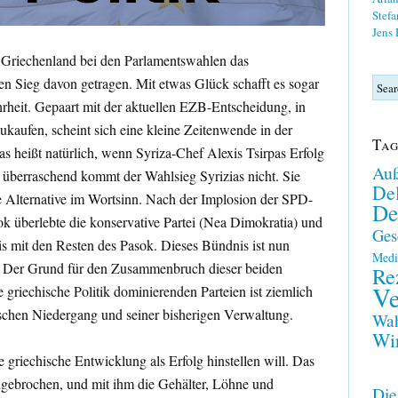
Stefa
Jens
n Griechenland bei den Parlamentswahlen das
en Sieg davon getragen. Mit etwas Glück schafft es sogar
rheit. Gepaart mit der aktuellen EZB-Entscheidung, in
ukaufen, scheint sich eine kleine Zeitenwende in der
Tag
s heißt natürlich, wenn Syriza-Chef Alexis Tsirpas Erfolg
Auß
h überraschend kommt der Wahlsieg Syrizias nicht. Sie
Del
e Alternative im Wortsinn. Nach der Implosion der SPD-
De
ok überlebte die konservative Partei (Nea Dimokratia) und
Ges
is mit den Resten des Pasok. Dieses Bündnis ist nun
Medi
 Der Grund für den Zusammenbruch dieser beiden
Re
Ve
riechische Politik dominierenden Parteien ist ziemlich
hischen Niedergang und seiner bisherigen Verwaltung.
Wah
Wir
 griechische Entwicklung als Erfolg hinstellen will. Das
ngebrochen, und mit ihm die Gehälter, Löhne und
Die