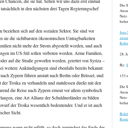
en Chancen, die sie hat. Sehen wir uns dazu erst einmal
Die S
er tatsächlich in den nächsten drei Tagen Regierungschef
Ansa
Netz 
befun
 beziehen sich auf den sozialen Sektor. Sie sind vor
Jens
m sie die sichtbarsten ökonomischen Untragbarkeiten
zusa
Refor
amilien nicht mehr der Strom abgestellt werden, und auch
n im US-Stil sollen verboten werden. Arme Familien,
28. J
oder auf die Straße geworfen werden, gerettet von Syriza –
By:
S
ei weitere Ankündigungen sind ebenfalls bereits bekannt:
l nach Zypern führen anstatt nach Berlin oder Brüssel, und
153 r
 der Troika zu verhandeln und stattdessen direkt mit den
Die S
rend die Reise nach Zypern erneut vor allem symbolisch
Ansa
rlangen, eine Art Allianz der Schuldnerländer zu bilden
Netz 
befun
uswurf der Troika wesentlich bedeutender. Und er ist auch
ischer Sicht.
Bohrl
Rente
mmung wenn nicht erfüllt, so doch zumindest das Ende der