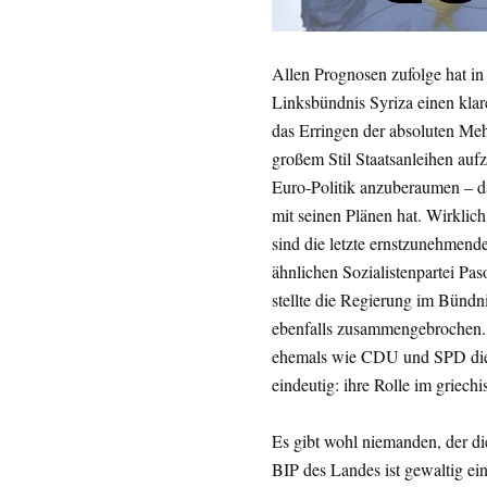
Allen Prognosen zufolge hat i
Linksbündnis Syriza einen klar
das Erringen der absoluten Meh
großem Stil Staatsanleihen aufz
Euro-Politik anzuberaumen – da
mit seinen Plänen hat. Wirklic
sind die letzte ernstzunehmend
ähnlichen Sozialistenpartei Pas
stellte die Regierung im Bündn
ebenfalls zusammengebrochen.
ehemals wie CDU und SPD die g
eindeutig: ihre Rolle im griec
Es gibt wohl niemanden, der die
BIP des Landes ist gewaltig ei