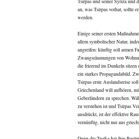
Tsirpas und seiner Syriza und d
an, was Tsirpas vorhat, sollte 
werden.
Einige seiner ersten Maßnahmen
allem symbolischer Natur, inde
angreifen: künftig soll armen F
Zwangsräumungen von Wohnunge
die frierend im Dunkeln sitzen 
ein starkes Propagandabild. Zw
Tsirpas erste Auslandsreise sol
Griechenland will aufhören, mit
Geberländern zu sprechen. Wäh
zu verstehen ist und Tsirpas Ve
ausdrückt, ist der effektive Ra
vernünftig, nicht nur aus griech
Denn die Troika hat ihre Besti