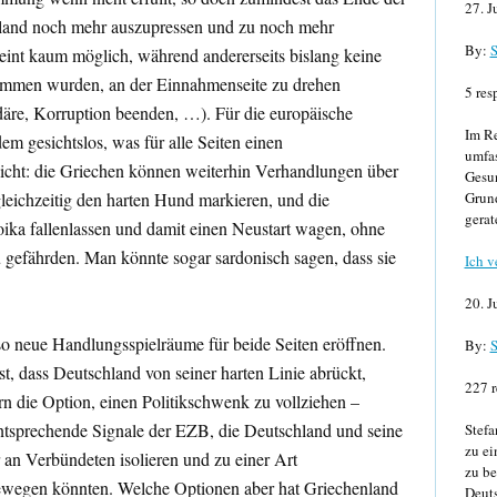
27. J
nland noch mehr auszupressen und zu noch mehr
By:
S
int kaum möglich, während andererseits bislang keine
mmen wurden, an der Einnahmenseite zu drehen
5 res
rdäre, Korruption beenden, …). Für die europäische
Im Re
dem gesichtslos, was für alle Seiten einen
umfa
icht: die Griechen können weiterhin Verhandlungen über
Gesun
eichzeitig den harten Hund markieren, und die
Grund
gerat
ika fallenlassen und damit einen Neustart wagen, ohne
 gefährden. Man könnte sogar sardonisch sagen, dass sie
Ich v
20. J
o neue Handlungsspielräume für beide Seiten eröffnen.
By:
S
t, dass Deutschland von seiner harten Linie abrückt,
227 r
rn die Option, einen Politikschwenk zu vollziehen –
ntsprechende Signale der EZB, die Deutschland und seine
Stefa
zu ei
n Verbündeten isolieren und zu einer Art
zu be
ewegen könnten. Welche Optionen aber hat Griechenland
Deuts