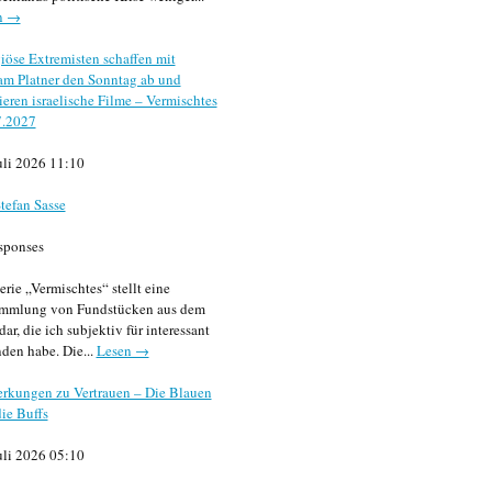
n →
iöse Extremisten schaffen mit
m Platner den Sonntag ab und
sieren israelische Filme – Vermischtes
7.2027
uli 2026 11:10
tefan Sasse
sponses
erie „Vermischtes“ stellt eine
mmlung von Fundstücken aus dem
dar, die ich subjektiv für interessant
den habe. Die...
Lesen →
rkungen zu Vertrauen – Die Blauen
ie Buffs
uli 2026 05:10