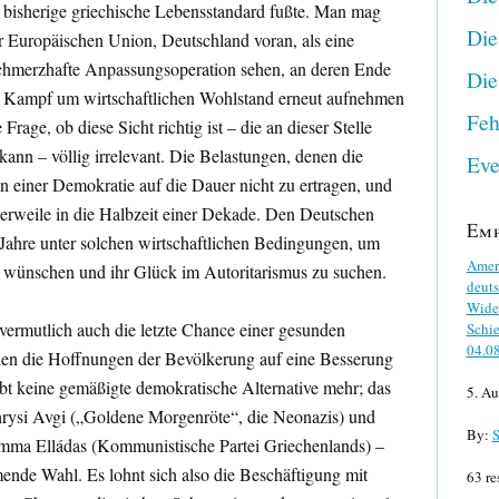
r bisherige griechische Lebensstandard fußte. Man mag
Die
er Europäischen Union, Deutschland voran, als eine
hmerzhafte Anpassungsoperation sehen, an deren Ende
Die
 Kampf um wirtschaftlichen Wohlstand erneut aufnehmen
Feh
e Frage, ob diese Sicht richtig ist – die an dieser Stelle
ann – völlig irrelevant. Die Belastungen, denen die
Eve
in einer Demokratie auf die Dauer nicht zu ertragen, und
tlerweile in die Halbzeit einer Dekade. Den Deutschen
Em
b Jahre unter solchen wirtschaftlichen Bedingungen, um
Ameri
 wünschen und ihr Glück im Autoritarismus zu suchen.
deuts
Wider
 vermutlich auch die letzte Chance einer gesunden
Schie
04.0
en die Hoffnungen der Bevölkerung auf eine Besserung
ibt keine gemäßigte demokratische Alternative mehr; das
5. Au
rysi Avgi („Goldene Morgenröte“, die Neonazis) und
By:
S
mma Elládas
(Kommunistische Partei Griechenlands) –
mende Wahl. Es lohnt sich also die Beschäftigung mit
63 re