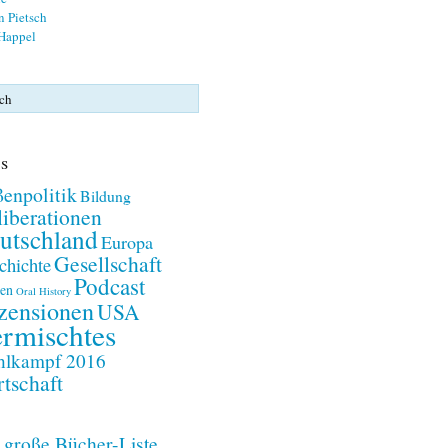
n Pietsch
 Happel
s
enpolitik
Bildung
iberationen
utschland
Europa
Gesellschaft
chichte
Podcast
en
Oral History
zensionen
USA
rmischtes
lkampf 2016
tschaft
 große Bücher-Liste