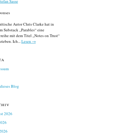
tefan Sasse
ponses
ritische Autor Chris Clarke hat in
m Substack „Parables“ eine
reihe mit dem Titel „Notes on Trust“
rieben. Ich...
Lesen →
ta
essum
dieses Blog
chiv
st 2026
2026
 2026