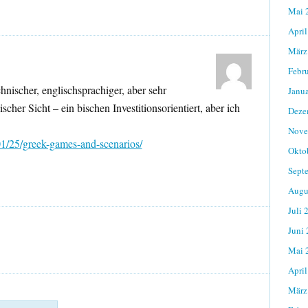
Mai 
April
März
Febr
hnischer, englischsprachiger, aber sehr
Janu
scher Sicht – ein bischen Investitionsorientiert, aber ich
Deze
Nove
01/25/greek-games-and-scenarios/
Okto
Sept
Augu
Juli 
Juni
Mai 
April
März