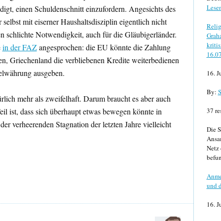
Lese
digt, einen Schuldenschnitt einzufordern. Angesichts des
selbst mit eiserner Haushaltsdisziplin eigentlich nicht
Relig
n schlichte Notwendigkeit, auch für die Gläubigerländer.
Graha
kriti
e
in der FAZ
angesprochen: die EU könnte die Zahlung
16.0
n, Griechenland die verbliebenen Kredite weiterbedienen
llelwährung ausgeben.
16. J
By:
S
rlich mehr als zweifelhaft. Darum braucht es aber auch
eil ist, dass sich überhaupt etwas bewegen könnte in
37 re
er verheerenden Stagnation der letzten Jahre vielleicht
Die S
Ansa
Netz 
befun
Anme
und d
16. J