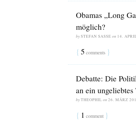
Obamas „Long Gam
möglich?
by
STEFAN SASSE
on
14. APRI
{
5
}
comments
Debatte: Die Poli
an ein ungeliebte
by
THEOPHIL
on
26. MÄRZ 20
{
1
}
comment