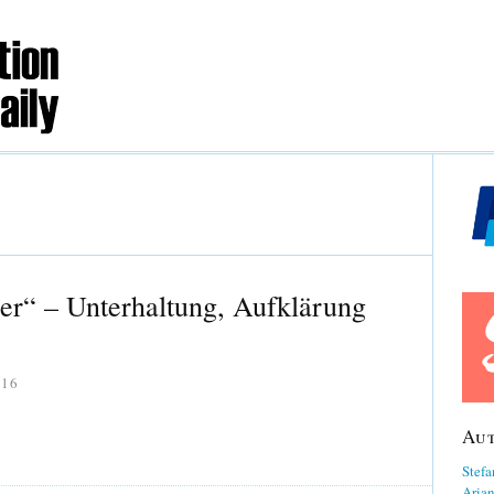
r“ – Unterhaltung, Aufklärung
016
Au
Stefa
Aria