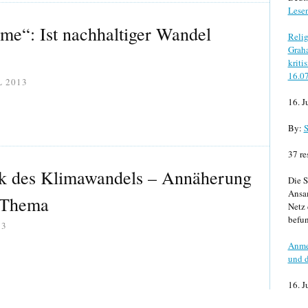
Lese
e“: Ist nachhaltiger Wandel
Relig
Graha
kriti
16.0
L 2013
16. J
By:
S
37 re
tik des Klimawandels – Annäherung
Die S
Ansa
s Thema
Netz 
befun
13
Anme
und d
16. J