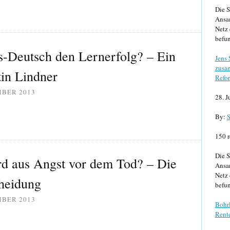
Die S
Ansa
Netz 
befun
s-Deutsch den Lernerfolg? – Ein
Jens
zusa
in Lindner
Refor
MBER 2013
28. J
By:
S
150 r
Die S
rd aus Angst vor dem Tod? – Die
Ansa
Netz 
heidung
befun
MBER 2013
Bohrl
Rente