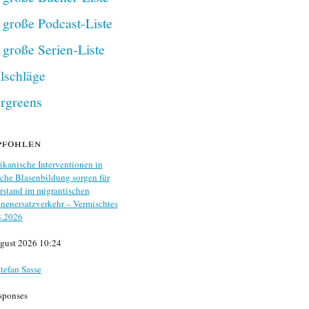
 große Podcast-Liste
 große Serien-Liste
lschläge
rgreens
pfohlen
kanische Interventionen in
che Blasenbildung sorgen für
stand im migrantischen
nenersatzverkehr – Vermischtes
8.2026
gust 2026 10:24
tefan Sasse
sponses