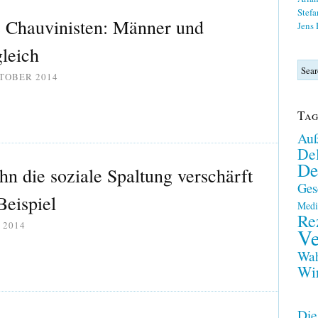
Stefa
s Chauvinisten: Männer und
Jens
gleich
KTOBER 2014
Tag
Auß
Del
De
n die soziale Spaltung verschärft
Ges
Beispiel
Medi
Re
I 2014
Ve
Wah
Wir
Die