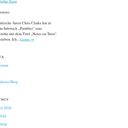
tefan Sasse
ponses
ritische Autor Chris Clarke hat in
m Substack „Parables“ eine
reihe mit dem Titel „Notes on Trust“
rieben. Ich...
Lesen →
ta
essum
dieses Blog
chiv
st 2026
2026
 2026