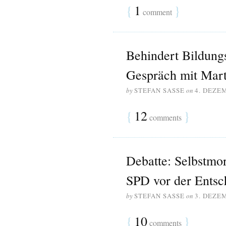
{
1
}
comment
Behindert Bildung
Gespräch mit Mart
by
STEFAN SASSE
on
4. DEZE
{
12
}
comments
Debatte: Selbstmo
SPD vor der Entsc
by
STEFAN SASSE
on
3. DEZE
{
10
}
comments