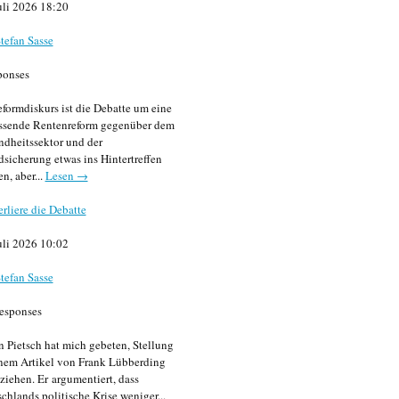
uli 2026 18:20
tefan Sasse
ponses
formdiskurs ist die Debatte um eine
ssende Rentenreform gegenüber dem
dheitssektor und der
sicherung etwas ins Hintertreffen
en, aber...
Lesen →
erliere die Debatte
uli 2026 10:02
tefan Sasse
esponses
n Pietsch hat mich gebeten, Stellung
nem Artikel von Frank Lübberding
ziehen. Er argumentiert, dass
chlands politische Krise weniger...