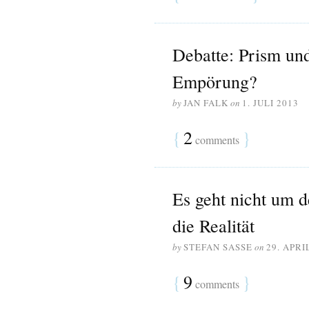
Debatte: Prism un
Empörung?
by
JAN FALK
on
1. JULI 2013
{
2
}
comments
Es geht nicht um d
die Realität
by
STEFAN SASSE
on
29. APRI
{
9
}
comments