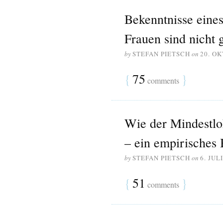
Bekenntnisse eine
Frauen sind nicht 
by
STEFAN PIETSCH
on
20. O
{
75
}
comments
Wie der Mindestloh
– ein empirisches 
by
STEFAN PIETSCH
on
6. JUL
{
51
}
comments