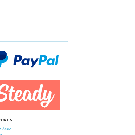
toren
n Sasse
ne