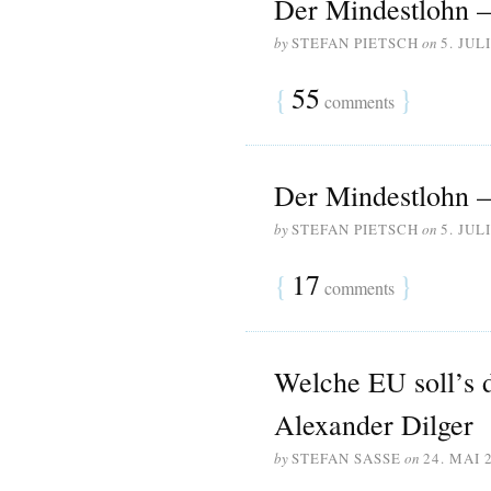
Der Mindestlohn –
by
STEFAN PIETSCH
on
5. JUL
{
55
}
comments
Der Mindestlohn 
by
STEFAN PIETSCH
on
5. JUL
{
17
}
comments
Welche EU soll’s d
Alexander Dilger
by
STEFAN SASSE
on
24. MAI 