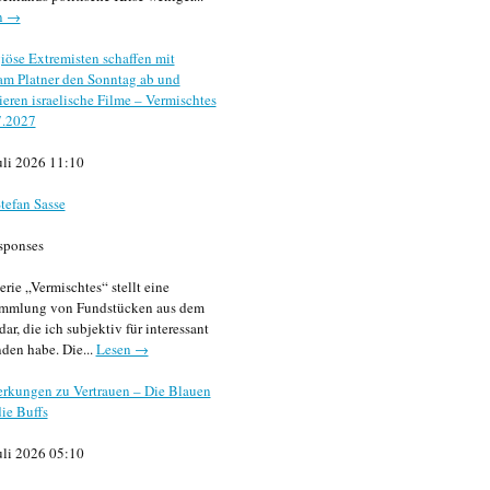
n →
iöse Extremisten schaffen mit
m Platner den Sonntag ab und
sieren israelische Filme – Vermischtes
7.2027
uli 2026 11:10
tefan Sasse
sponses
erie „Vermischtes“ stellt eine
mmlung von Fundstücken aus dem
dar, die ich subjektiv für interessant
den habe. Die...
Lesen →
rkungen zu Vertrauen – Die Blauen
ie Buffs
uli 2026 05:10