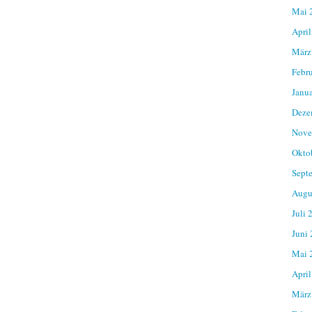
Mai 
April
März
Febr
Janu
Deze
Nove
Okto
Sept
Augu
Juli 
Juni
Mai 
April
März