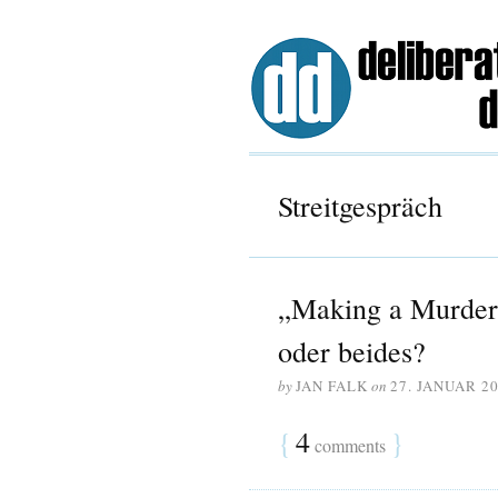
Streitgespräch
„Making a Murdere
oder beides?
by
JAN FALK
on
27. JANUAR 2
{
4
}
comments