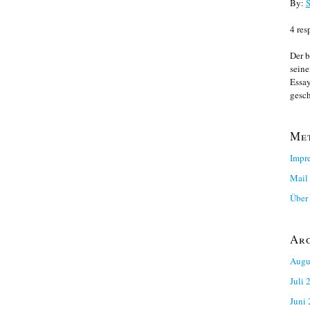
By:
S
4 res
Der b
seine
Essay
gesch
Me
Impr
Mail
Über 
Ar
Augu
Juli 
Juni