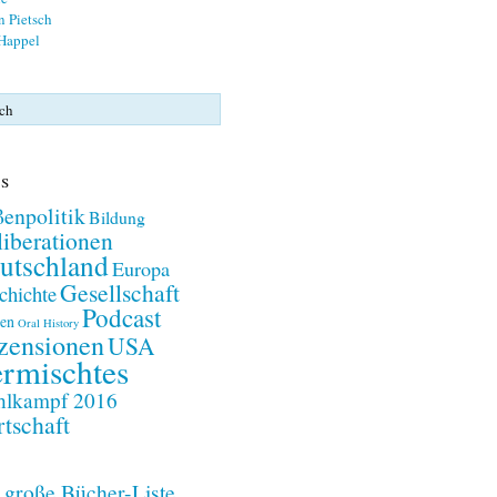
n Pietsch
 Happel
s
enpolitik
Bildung
iberationen
utschland
Europa
Gesellschaft
chichte
Podcast
en
Oral History
zensionen
USA
rmischtes
lkampf 2016
tschaft
 große Bücher-Liste