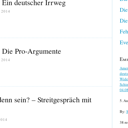
 Ein deutscher Irrweg
Die
I 2014
Die
Feh
Eve
– Die Pro-Argumente
Em
I 2014
Ameri
deuts
Wider
Schie
04.0
enn sein? – Streitgespräch mit
5. Au
By:
S
2014
38 re