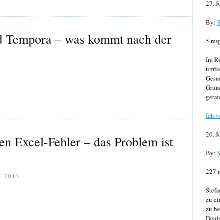
27. J
By:
S
d Tempora – was kommt nach der
5 res
Im Re
umfa
Gesun
Grund
gerat
Ich v
20. J
en Excel-Fehler – das Problem ist
By:
S
227 r
L 2013
Stefa
zu ei
zu be
Deuts