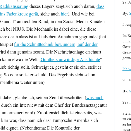
27. J
adikalisierung
dieses Lagers zeigt sich auch daran,
dass
By:
S
ins Fadenkreuz gerät
, siehe auch
hier
). Und wie bei
Skandal“ am rechten Rand, in den Social-Media-Kanälen
5 res
h bei NIUS. Die Mechanik ist dabei eine, die diese
Im Re
en: der Anlass ist auf falschen Annahmen gegründet (bei
umfa
Beispiel
für die Schnitttechnik bewundern, auf der der
Gesun
ird dann gemainstreamt. Die Nachrichtenlage erschafft
Grund
gerat
o kann etwa die Welt „
Günthers unwürdige Ausflüchte
“
e richtig stellt. Schweigt er, gesteht er sie ein, stellt er
Ich v
g. So oder so ist er schuld. Das Ergebnis steht schon
20. J
amtenthema weiter unten).
By:
S
dabei, glaube ich, seinen Zenit überschritten (
was auch
227 r
durch ein Interview mit dem Chef der Bundesnetzagentur
“ untermauert wird). Zu offensichtlich ist einerseits, was
Stefa
zu ei
 klar war, dass nämlich das Trump’sche Amerika sich
zu be
bild eignet. (Nebenthema: Die Kontrolle der
Deuts