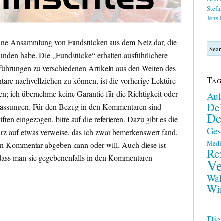
Stefa
Jens
t eine Ansammlung von Fundstücken aus dem Netz dar, die
efunden habe. Die „Fundstücke“ erhalten ausführlichere
führungen zu verschiedenen Artikeln aus den Weiten des
Tag
re nachvollziehen zu können, ist die vorherige Lektüre
en; ich übernehme keine Garantie für die Richtigkeit oder
Auß
Del
fassungen. Für den Bezug in den Kommentaren sind
De
en eingezogen, bitte auf die referieren. Dazu gibt es die
Ges
urz auf etwas verweise, das ich zwar bemerkenswert fand,
Medi
en Kommentar abgeben kann oder will. Auch diese ist
Re
 dass man sie gegebenenfalls in den Kommentaren
Ve
Wah
Wir
Die