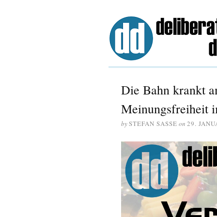
Die Bahn krankt a
Meinungsfreiheit 
by
STEFAN SASSE
on
29. JANU