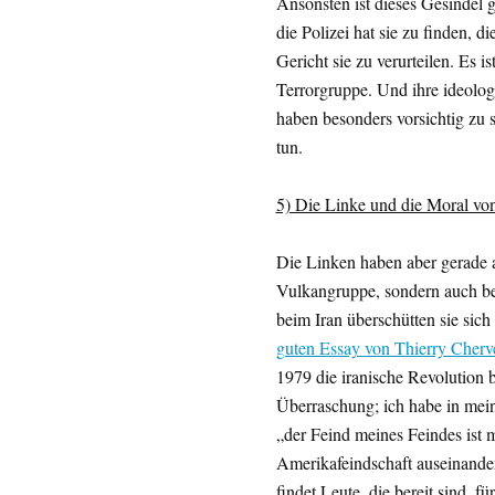
Ansonsten ist dieses Gesindel 
die Polizei hat sie zu finden, d
Gericht sie zu verurteilen. Es i
Terrorgruppe. Und ihre ideolo
haben besonders vorsichtig zu s
tun.
5) Die Linke und die Moral vo
Die Linken haben aber gerade a
Vulkangruppe, sondern auch be
beim Iran überschütten sie sic
guten Essay von Thierry Cherv
1979 die iranische Revolution b
Überraschung; ich habe in me
„der Feind meines Feindes ist 
Amerikafeindschaft auseinander
findet Leute, die bereit sind, 