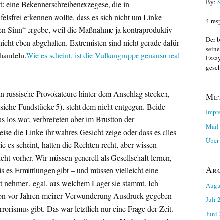
By:
S
ert: eine Bekennerschreibenexzegese, die in
elsfrei erkennen wollte, dass es sich nicht um Linke
4 res
en Sinn“ ergebe, weil die Maßnahme ja kontraproduktiv
Der b
icht eben abgehalten. Extremisten sind nicht gerade dafür
seine
 handeln.
Wie es scheint, ist die Vulkangruppe genauso real
Essay
gesch
en russische Provokateure hinter dem Anschlag stecken,
Me
t (siehe Fundstücke 5), steht dem nicht entgegen. Beide
Impr
 los war, verbreiteten aber im Brustton der
Mail
se die Linke ihr wahres Gesicht zeige oder dass es alles
Über 
e es scheint, hatten die Rechten recht, aber wissen
icht vorher. Wir müssen generell als Gesellschaft lernen,
Ar
is es Ermittlungen gibt – und müssen vielleicht eine
t nehmen, egal, aus welchem Lager sie stammt. Ich
Augu
chon vor Jahren meiner Verwunderung Ausdruck gegeben
Juli 
rorismus gibt. Das war letztlich nur eine Frage der Zeit.
Juni