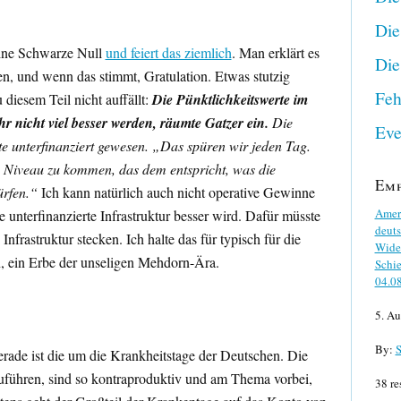
Die
eine Schwarze Null
und feiert das ziemlich
. Man erklärt es
Die
en, und wenn das stimmt, Gratulation. Etwas stutzig
Feh
diesem Teil nicht auffällt:
Die Pünktlichkeitswerte im
r nicht viel besser werden, räumte Gatzer ein.
Die
Eve
nte unterfinanziert gewesen. „Das spüren wir jeden Tag.
in Niveau zu kommen, das dem entspricht, was die
Em
rfen.“
Ich kann natürlich auch nicht operative Gewinne
Ameri
e unterfinanzierte Infrastruktur besser wird. Dafür müsste
deuts
nfrastruktur stecken. Ich halte das für typisch für die
Wider
, ein Erbe der unseligen Mehdorn-Ära.
Schie
04.0
5. Au
By:
S
erade ist die um die Krankheitstage der Deutschen. Die
uführen, sind so kontraproduktiv und am Thema vorbei,
38 re