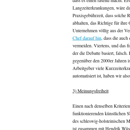
dass es einen rasend macht. Er
Langzeiterkrankungen, wäre da
Praxisgebührzeit, dass solche
abhalten, das Richtige für ihre
Unternehmen völlig aus der V
Chef darauf hin
, dass die auch
vermeiden. Viertens, und das fi
der die Debatte basiert, falsch
gegenüber den 2000er Jahren ist
Arbeitgeber viele Kurzzeiterkr
automatisiert ist, haben wir also
3) Meinungsfreiheit
Einen nach denselben Kriterie
funktionierenden künstlichen
des schleswig-holsteinischen 
ist zusammen mit Hendrik Wüst