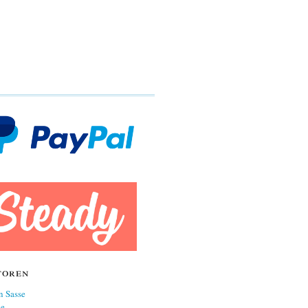
toren
n Sasse
ne