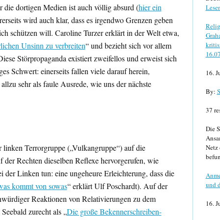
 die dortigen Medien ist auch völlig absurd (
hier ein
Lese
rerseits wird auch klar, dass es irgendwo Grenzen geben
Relig
ch schützen will. Caroline Turzer erklärt in der Welt etwa,
Graha
kriti
rlichen Unsinn zu verbreiten
“ und bezieht sich vor allem
16.0
iese Störpropaganda existiert zweifellos und erweist sich
s Schwert: einerseits fallen viele darauf herein,
16. J
h allzu sehr als faule Ausrede, wie uns der nächste
By:
S
37 re
Die S
Ansa
 linken Terrorgruppe („Vulkangruppe“) auf die
Netz 
befun
f der Rechten dieselben Reflexe hervorgerufen, wie
i der Linken tun: eine ungeheure Erleichterung, dass die
Anme
und d
was kommt von sowas
“ erklärt Ulf Poschardt). Auf der
nwürdiger Reaktionen von Relativierungen zu dem
16. J
 Seebald zurecht als „
Die große Bekennerschreiben-