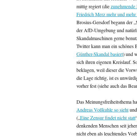
mittig regiert (die
zunehmende R
Friedrich Merz mehr und mehr 
Brosius-Gersdorf begann der „
der AfD-Umgebung und natürlic
Skandalmaschinen gerne benutz
Twitter kann man ein schönes 
Günther-Skandal basiert
) und w
sich ihren eigenen Kreislauf. S
beklagen, weil dieser die Vorwürf
die Lage richtig, ist es unwürdi
vorher fest (siehe auch das Be
Das Meinungsfreiheitsthema hat 
Andreas Voßkuhle so sieht
und 
(„
Eine Zensur findet nicht statt
denkenden Menschen seit jeher
nicht eben als leuchtendes Vor