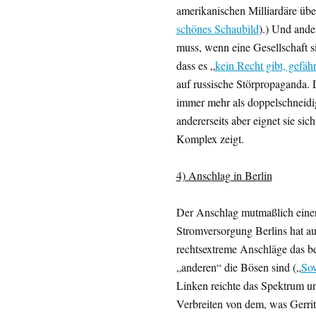
amerikanischen Milliardäre über
schönes Schaubild
).) Und ande
muss, wenn eine Gesellschaft si
dass es „
kein Recht gibt, gefäh
auf russische Störpropaganda. D
immer mehr als doppelschneidige
andererseits aber eignet sie sic
Komplex zeigt.
4) Anschlag in Berlin
Der Anschlag mutmaßlich einer
Stromversorgung Berlins hat au
rechtsextreme Anschläge das be
„anderen“ die Bösen sind („
So
Linken reichte das Spektrum u
Verbreiten von dem, was Gerrit