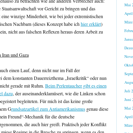
genauso zu betrachten wie alle anderen Verbrecher auch:
Mai 
ie Staatsanwaltschaft vor Gericht zu bringen und das
April
st eine winzige Minderheit, wie bei jeder extremistischen
März
gischen Nachbarn (dieses Konzept habe ich
hier erklärt
)
Febr
ein, nicht aus falschen Reflexen heraus deren Arbeit zu
Janu
Deze
n Iran und Gaza
Nove
Okto
uch einen Lauf, denn nicht nur im Fall der
Sept
i dem konstanten Dauerreizthema „Israelkritik“ oder nun
Augu
h nicht gerade mit Ruhm.
Beim Perlentaucher gibt es einen
Juli 
el dazu
, der auseinanderklamüsert, wie die Linken schon
Juni
egeistert begleiteten. Für mich ist das keine große
Mai 
inem G
rundsatzartikel zum Antiamerikanismus
genau diese
mein Freund“-Mechanik für die deutsche
April
genommen, die auch hier greift. Praktisch jeder Konflikt
März
für miese Regime in die Bresche zu springen, wenn es den