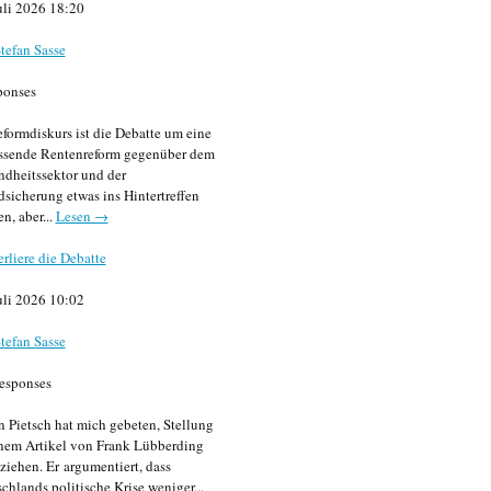
uli 2026 18:20
tefan Sasse
ponses
formdiskurs ist die Debatte um eine
ssende Rentenreform gegenüber dem
dheitssektor und der
sicherung etwas ins Hintertreffen
en, aber...
Lesen →
erliere die Debatte
uli 2026 10:02
tefan Sasse
esponses
n Pietsch hat mich gebeten, Stellung
nem Artikel von Frank Lübberding
ziehen. Er argumentiert, dass
chlands politische Krise weniger...