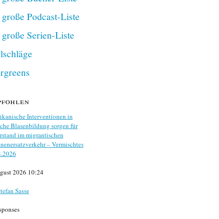
 große Podcast-Liste
 große Serien-Liste
lschläge
rgreens
pfohlen
kanische Interventionen in
che Blasenbildung sorgen für
stand im migrantischen
nenersatzverkehr – Vermischtes
8.2026
gust 2026 10:24
tefan Sasse
sponses