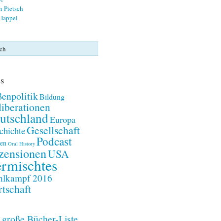
n Pietsch
 Happel
s
enpolitik
Bildung
iberationen
utschland
Europa
Gesellschaft
chichte
Podcast
en
Oral History
zensionen
USA
rmischtes
lkampf 2016
tschaft
 große Bücher-Liste