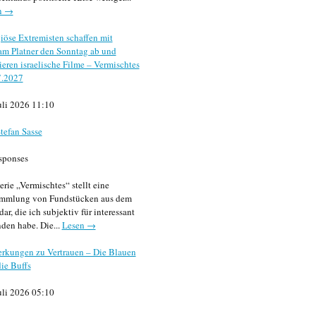
n →
iöse Extremisten schaffen mit
m Platner den Sonntag ab und
sieren israelische Filme – Vermischtes
7.2027
uli 2026 11:10
tefan Sasse
sponses
erie „Vermischtes“ stellt eine
mmlung von Fundstücken aus dem
dar, die ich subjektiv für interessant
den habe. Die...
Lesen →
rkungen zu Vertrauen – Die Blauen
ie Buffs
uli 2026 05:10