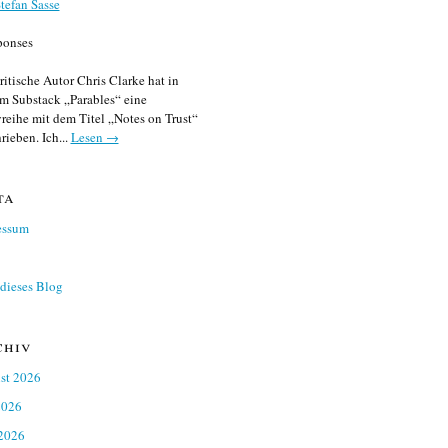
tefan Sasse
ponses
ritische Autor Chris Clarke hat in
m Substack „Parables“ eine
reihe mit dem Titel „Notes on Trust“
rieben. Ich...
Lesen →
ta
essum
dieses Blog
chiv
st 2026
2026
 2026