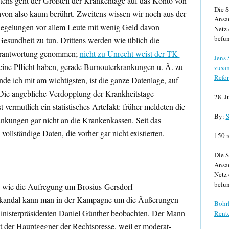
stens geht der Großteil der Krankentage auf das Konto von
Die S
von also kaum berührt. Zweitens wissen wir noch aus der
Ansa
 Regelungen vor allem Leute mit wenig Geld davon
Netz 
befun
 Gesundheit zu tun. Drittens werden wie üblich die
erantwortung genommen;
nicht zu Unrecht weist der TK-
Jens
 eine Pflicht haben, gerade Burnouterkrankungen u. Ä. zu
zusa
Refor
nde ich mit am wichtigsten, ist die ganze Datenlage, auf
. Die angebliche Verdopplung der Krankheitstage
28. J
 vermutlich ein statistisches Artefakt: früher meldeten die
By:
S
ankungen gar nicht an die Krankenkassen. Seit das
 vollständige Daten, die vorher gar nicht existierten.
150 r
Die S
Ansa
Netz 
befun
n wie die Aufregung um Brosius-Gersdorf
 Skandal kann man in der Kampagne um die Äußerungen
Bohrl
Ministerpräsidenten Daniel Günther beobachten. Der Mann
Rente
 der Hauptgegner der Rechtspresse, weil er moderat-