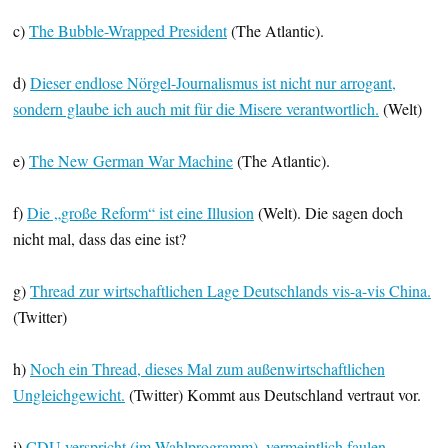
c)
The Bubble-Wrapped President
(The Atlantic).
d)
Dieser endlose Nörgel-Journalismus ist nicht nur arrogant,
sondern glaube ich auch mit für die Misere verantwortlich.
(Welt)
e)
The New German War Machine
(The Atlantic).
f)
Die „große Reform“ ist eine Illusion
(Welt). Die sagen doch
nicht mal, dass das eine ist?
g)
Thread zur wirtschaftlichen Lage Deutschlands vis-a-vis China.
(Twitter)
h)
Noch ein Thread, dieses Mal zum außenwirtschaftlichen
Ungleichgewicht.
(Twitter) Kommt aus Deutschland vertraut vor.
i)
CDU verspricht (im Wahlprogramm), vermeintlich faulen