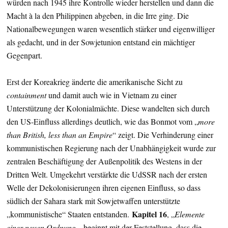
würden nach 1945 ihre Kontrolle wieder herstellen und dann die
Macht à la den Philippinen abgeben, in die Irre ging. Die
Nationalbewegungen waren wesentlich stärker und eigenwilliger
als gedacht, und in der Sowjetunion entstand ein mächtiger
Gegenpart.
Erst der Koreakrieg änderte die amerikanische Sicht zu
containment
und damit auch wie in Vietnam zu einer
Unterstützung der Kolonialmächte. Diese wandelten sich durch
den US-Einfluss allerdings deutlich, wie das Bonmot vom „
more
than British, less than an Empire
“ zeigt. Die Verhinderung einer
kommunistischen Regierung nach der Unabhängigkeit wurde zur
zentralen Beschäftigung der Außenpolitik des Westens in der
Dritten Welt. Umgekehrt verstärkte die UdSSR nach der ersten
Welle der Dekolonisierungen ihren eigenen Einfluss, so dass
südlich der Sahara stark mit Sowjetwaffen unterstützte
Kapitel 16
„kommunistische“ Staaten entstanden.
, „
Elemente
einer neuen Ordnung
„, beginnt mit der Feststellung, dass die