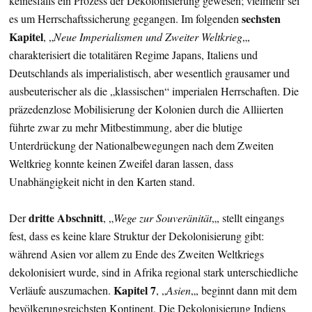
keinesfalls ein Prozess der Dekolonisierung gewesen; vielmehr sei
sechsten
es um Herrschaftssicherung gegangen. Im folgenden
Kapitel
, „
Neue Imperialismen und Zweiter Weltkrieg
„,
charakterisiert die totalitären Regime Japans, Italiens und
Deutschlands als imperialistisch, aber wesentlich grausamer und
ausbeuterischer als die „klassischen“ imperialen Herrschaften. Die
präzedenzlose Mobilisierung der Kolonien durch die Alliierten
führte zwar zu mehr Mitbestimmung, aber die blutige
Unterdrückung der Nationalbewegungen nach dem Zweiten
Weltkrieg konnte keinen Zweifel daran lassen, dass
Unabhängigkeit nicht in den Karten stand.
dritte Abschnitt
Der
, „
Wege zur Souveränität
„, stellt eingangs
fest, dass es keine klare Struktur der Dekolonisierung gibt:
während Asien vor allem zu Ende des Zweiten Weltkriegs
dekolonisiert wurde, sind in Afrika regional stark unterschiedliche
Kapitel 7
Verläufe auszumachen.
, „
Asien
„, beginnt dann mit dem
bevölkerungsreichsten Kontinent. Die Dekolonisierung Indiens