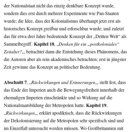
der Nationalstaat nicht das einzig denkbare Konzept wurde,
sondern dies erst durch mehrere Experimente wie Pan-Staaten
wurde; die Idee, dass der Kolonialismus überhaupt jetzt erst als
historisches Konzept greifbar und erforschbar wurde; und zuletzt
das für etwa drei Jahre bedeutende Konzept der „Dritten Welt“ als
Kapitel 18
Sammelbegriff.
, „
Denken für ein „postkoloniales“
Zeitalter?
„, betrachtet dann die Entstehung dieses Phänomens, das
die Autoren aber als rein akademisches betrachten; erst in jüngster
Zeit gewinne das Konzept an politischer Bedeutung.
Abschnitt 7
, „
Rückwirkungen und Erinnerungen
„, stellt fest, dass
das Ende der Imperien auch die Bewegungsfreiheit innerhalb der
ehemaligen Imperien einschränkte und so Wirkung auf die
Kapitel 19
Nationalstaatsbildung der Metropolen hatte.
,
„
Rückwirkungen
„, erklärt apodiktisch, dass die Rückwirkungen
der Dekolonisierung auf die Metropolen sehr spezifisch sind und
im Einzelfall untersucht werden müssen. Wo Großbritannien mit