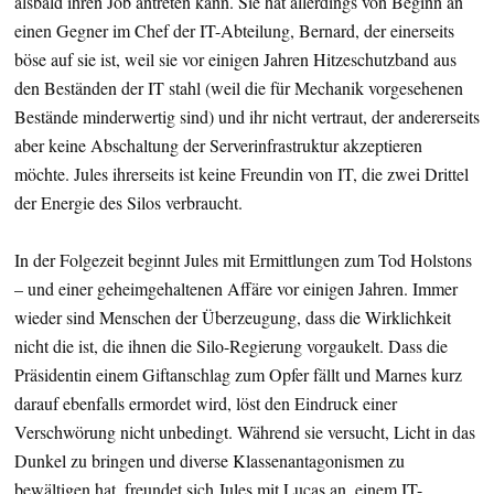
alsbald ihren Job antreten kann. Sie hat allerdings von Beginn an
einen Gegner im Chef der IT-Abteilung, Bernard, der einerseits
böse auf sie ist, weil sie vor einigen Jahren Hitzeschutzband aus
den Beständen der IT stahl (weil die für Mechanik vorgesehenen
Bestände minderwertig sind) und ihr nicht vertraut, der andererseits
aber keine Abschaltung der Serverinfrastruktur akzeptieren
möchte. Jules ihrerseits ist keine Freundin von IT, die zwei Drittel
der Energie des Silos verbraucht.
In der Folgezeit beginnt Jules mit Ermittlungen zum Tod Holstons
– und einer geheimgehaltenen Affäre vor einigen Jahren. Immer
wieder sind Menschen der Überzeugung, dass die Wirklichkeit
nicht die ist, die ihnen die Silo-Regierung vorgaukelt. Dass die
Präsidentin einem Giftanschlag zum Opfer fällt und Marnes kurz
darauf ebenfalls ermordet wird, löst den Eindruck einer
Verschwörung nicht unbedingt. Während sie versucht, Licht in das
Dunkel zu bringen und diverse Klassenantagonismen zu
bewältigen hat, freundet sich Jules mit Lucas an, einem IT-