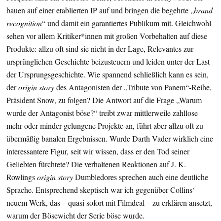
bauen auf einer etablierten IP auf und bringen die begehrte „
brand
recognition
“ und damit ein garantiertes Publikum mit. Gleichwohl
sehen vor allem Kritiker*innen mit großen Vorbehalten auf diese
Produkte: allzu oft sind sie nicht in der Lage, Relevantes zur
ursprünglichen Geschichte beizusteuern und leiden unter der Last
der Ursprungsgeschichte. Wie spannend schließlich kann es sein,
der
origin story
des Antagonisten der „Tribute von Panem“-Reihe,
Präsident Snow, zu folgen? Die Antwort auf die Frage „Warum
wurde der Antagonist böse?“ treibt zwar mittlerweile zahllose
mehr oder minder gelungene Projekte an, führt aber allzu oft zu
übermäßig banalen Ergebnissen. Wurde Darth Vader wirklich eine
interessantere Figur, seit wir wissen, dass er den Tod seiner
Geliebten fürchtete? Die verhaltenen Reaktionen auf J. K.
Rowlings
origin story
Dumbledores sprechen auch eine deutliche
Sprache. Entsprechend skeptisch war ich gegenüber Collins‘
neuem Werk, das – quasi sofort mit Filmdeal – zu erklären ansetzt,
warum der Bösewicht der Serie böse wurde.