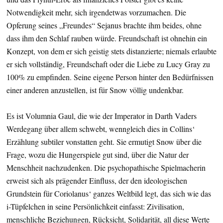
Notwendigkeit mehr, sich irgendetwas vorzumachen. Die
Opferung seines „Freundes“ Sejanus brachte ihm beides, ohne
dass ihm den Schlaf rauben würde. Freundschaft ist ohnehin ein
Konzept, von dem er sich geistig stets distanzierte; niemals erlaubte
er sich vollständig, Freundschaft oder die Liebe zu Lucy Gray zu
100% zu empfinden. Seine eigene Person hinter den Bedürfnissen
einer anderen anzustellen, ist für Snow völlig undenkbar.
Es ist Volumnia Gaul, die wie der Imperator in Darth Vaders
Werdegang über allem schwebt, wenngleich dies in Collins‘
Erzählung subtiler vonstatten geht. Sie ermutigt Snow über die
Frage, wozu die Hungerspiele gut sind, über die Natur der
Menschheit nachzudenken. Die psychopathische Spielmacherin
erweist sich als prägender Einfluss, der den ideologischen
Grundstein für Coriolanus‘ ganzes Weltbild legt, das sich wie das
i-Tüpfelchen in seine Persönlichkeit einfasst: Zivilisation,
menschliche Beziehungen, Rücksicht, Solidarität, all diese Werte