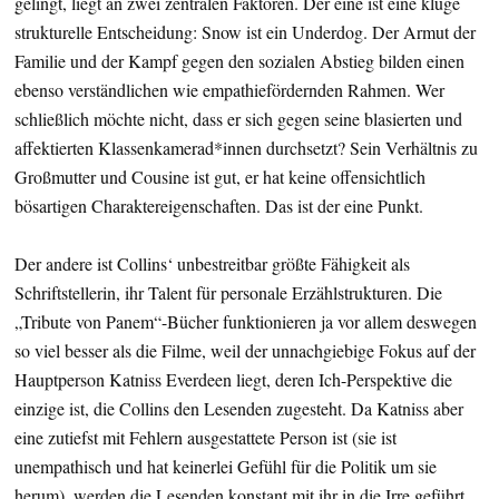
gelingt, liegt an zwei zentralen Faktoren. Der eine ist eine kluge
strukturelle Entscheidung: Snow ist ein Underdog. Der Armut der
Familie und der Kampf gegen den sozialen Abstieg bilden einen
ebenso verständlichen wie empathiefördernden Rahmen. Wer
schließlich möchte nicht, dass er sich gegen seine blasierten und
affektierten Klassenkamerad*innen durchsetzt? Sein Verhältnis zu
Großmutter und Cousine ist gut, er hat keine offensichtlich
bösartigen Charaktereigenschaften. Das ist der eine Punkt.
Der andere ist Collins‘ unbestreitbar größte Fähigkeit als
Schriftstellerin, ihr Talent für personale Erzählstrukturen. Die
„Tribute von Panem“-Bücher funktionieren ja vor allem deswegen
so viel besser als die Filme, weil der unnachgiebige Fokus auf der
Hauptperson Katniss Everdeen liegt, deren Ich-Perspektive die
einzige ist, die Collins den Lesenden zugesteht. Da Katniss aber
eine zutiefst mit Fehlern ausgestattete Person ist (sie ist
unempathisch und hat keinerlei Gefühl für die Politik um sie
herum), werden die Lesenden konstant mit ihr in die Irre geführt