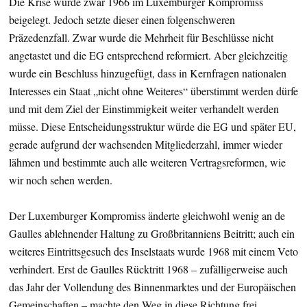
Die Krise wurde zwar 1966 im Luxemburger Kompromiss
beigelegt. Jedoch setzte dieser einen folgenschweren
Präzedenzfall. Zwar wurde die Mehrheit für Beschlüsse nicht
angetastet und die EG entsprechend reformiert. Aber gleichzeitig
wurde ein Beschluss hinzugefügt, dass in Kernfragen nationalen
Interesses ein Staat „nicht ohne Weiteres“ überstimmt werden dürfe
und mit dem Ziel der Einstimmigkeit weiter verhandelt werden
müsse. Diese Entscheidungsstruktur würde die EG und später EU,
gerade aufgrund der wachsenden Mitgliederzahl, immer wieder
lähmen und bestimmte auch alle weiteren Vertragsreformen, wie
wir noch sehen werden.
Der Luxemburger Kompromiss änderte gleichwohl wenig an de
Gaulles ablehnender Haltung zu Großbritanniens Beitritt; auch ein
weiteres Eintrittsgesuch des Inselstaats wurde 1968 mit einem Veto
verhindert. Erst de Gaulles Rücktritt 1968 – zufälligerweise auch
das Jahr der Vollendung des Binnenmarktes und der Europäischen
Gemeinschaften – machte den Weg in diese Richtung frei.