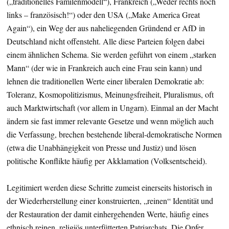
(„traditionelles Familenmodell“), Frankreich („Weder rechts noch
links – französisch!“) oder den USA („Make America Great
Again“), ein Weg der aus naheliegenden Gründend er AfD in
Deutschland nicht offensteht. Alle diese Parteien folgen dabei
einem ähnlichen Schema. Sie werden geführt von einem „starken
Mann“ (der wie in Frankreich auch eine Frau sein kann) und
lehnen die traditionellen Werte einer liberalen Demokratie ab:
Toleranz, Kosmopolitizismus, Meinungsfreiheit, Pluralismus, oft
auch Marktwirtschaft (vor allem in Ungarn). Einmal an der Macht
ändern sie fast immer relevante Gesetze und wenn möglich auch
die Verfassung, brechen bestehende liberal-demokratische Normen
(etwa die Unabhängigkeit von Presse und Justiz) und lösen
politische Konflikte häufig per Akklamation (Volksentscheid).
Legitimiert werden diese Schritte zumeist einerseits historisch in
der Wiederherstellung einer konstruierten, „reinen“ Identität und
der Restauration der damit einhergehenden Werte, häufig eines
ethnisch reinen, religiös unterfütterten Patriarchats. Die Opfer