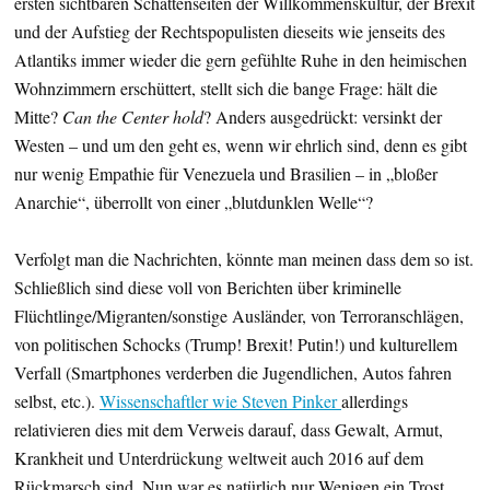
ersten sichtbaren Schattenseiten der Willkommenskultur, der Brexit
und der Aufstieg der Rechtspopulisten dieseits wie jenseits des
Atlantiks immer wieder die gern gefühlte Ruhe in den heimischen
Wohnzimmern erschüttert, stellt sich die bange Frage: hält die
Mitte?
Can the Center hold
? Anders ausgedrückt: versinkt der
Westen – und um den geht es, wenn wir ehrlich sind, denn es gibt
nur wenig Empathie für Venezuela und Brasilien – in „bloßer
Anarchie“, überrollt von einer „blutdunklen Welle“?
Verfolgt man die Nachrichten, könnte man meinen dass dem so ist.
Schließlich sind diese voll von Berichten über kriminelle
Flüchtlinge/Migranten/sonstige Ausländer, von Terroranschlägen,
von politischen Schocks (Trump! Brexit! Putin!) und kulturellem
Verfall (Smartphones verderben die Jugendlichen, Autos fahren
selbst, etc.).
Wissenschaftler wie Steven Pinker
allerdings
relativieren dies mit dem Verweis darauf, dass Gewalt, Armut,
Krankheit und Unterdrückung weltweit auch 2016 auf dem
Rückmarsch sind. Nun war es natürlich nur Wenigen ein Trost,