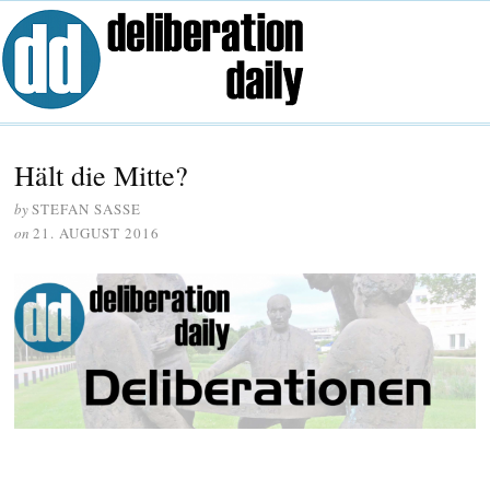
Hält die Mitte?
by
STEFAN SASSE
on
21. AUGUST 2016