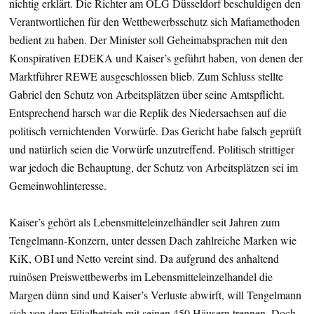
nichtig erklärt. Die Richter am OLG Düsseldorf beschuldigen den
Verantwortlichen für den Wettbewerbsschutz sich Mafiamethoden
bedient zu haben. Der Minister soll Geheimabsprachen mit den
Konspirativen EDEKA und Kaiser’s geführt haben, von denen der
Marktführer REWE ausgeschlossen blieb. Zum Schluss stellte
Gabriel den Schutz von Arbeitsplätzen über seine Amtspflicht.
Entsprechend harsch war die Replik des Niedersachsen auf die
politisch vernichtenden Vorwürfe. Das Gericht habe falsch geprüft
und natürlich seien die Vorwürfe unzutreffend. Politisch strittiger
war jedoch die Behauptung, der Schutz von Arbeitsplätzen sei im
Gemeinwohlinteresse.
Kaiser’s gehört als Lebensmitteleinzelhändler seit Jahren zum
Tengelmann-Konzern, unter dessen Dach zahlreiche Marken wie
KiK, OBI und Netto vereint sind. Da aufgrund des anhaltend
ruinösen Preiswettbewerbs im Lebensmitteleinzelhandel die
Margen dünn sind und Kaiser’s Verluste abwirft, will Tengelmann
sich von dem Filialbetrieb mit seinen 450 Häusern trennen. Doch