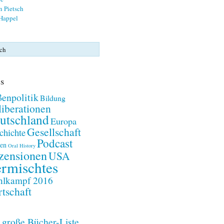
n Pietsch
 Happel
s
enpolitik
Bildung
iberationen
utschland
Europa
Gesellschaft
chichte
Podcast
en
Oral History
zensionen
USA
rmischtes
lkampf 2016
tschaft
 große Bücher-Liste