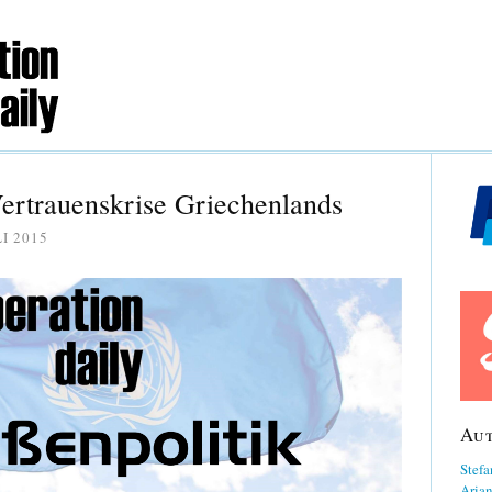
Vertrauenskrise Griechenlands
LI 2015
Au
Stefa
Aria