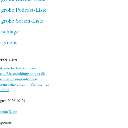
 große Podcast-Liste
 große Serien-Liste
lschläge
rgreens
pfohlen
kanische Interventionen in
che Blasenbildung sorgen für
stand im migrantischen
nenersatzverkehr – Vermischtes
8.2026
gust 2026 10:24
tefan Sasse
sponses