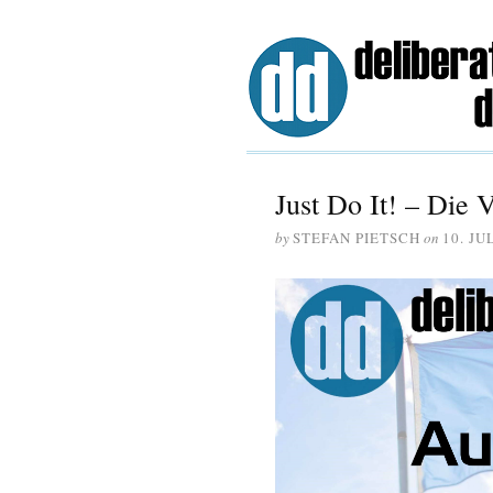
Just Do It! – Die 
by
STEFAN PIETSCH
on
10. JU