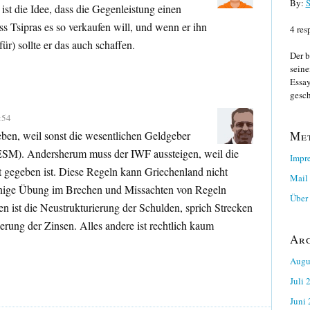
By:
S
ist die Idee, dass die Gegenleistung einen
ss Tsipras es so verkaufen will, und wenn er ihn
4 res
ür) sollte er das auch schaffen.
Der b
seine
Essay
gesch
:54
ben, weil sonst die wesentlichen Geldgeber
Me
ESM). Andersherum muss der IWF aussteigen, weil die
Impr
t gegeben ist. Diese Regeln kann Griechenland nicht
Mail
einige Übung im Brechen und Missachten von Regeln
Über 
n ist die Neustrukturierung der Schulden, sprich Strecken
erung der Zinsen. Alles andere ist rechtlich kaum
Ar
Augu
Juli 
Juni