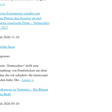
n →
iöse Extremisten schaffen mit
m Platner den Sonntag ab und
sieren israelische Filme – Vermischtes
7.2027
uli 2026 11:10
tefan Sasse
sponses
erie „Vermischtes“ stellt eine
mmlung von Fundstücken aus dem
dar, die ich subjektiv für interessant
den habe. Die...
Lesen →
rkungen zu Vertrauen – Die Blauen
ie Buffs
uli 2026 05:10