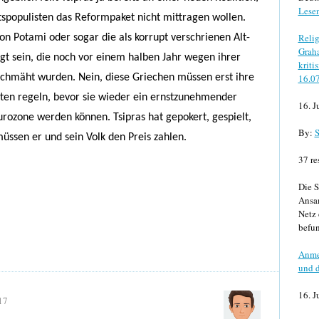
Lese
spopulisten das Reformpaket nicht mittragen wollen.
Relig
von Potami oder sogar die als korrupt verschrienen Alt-
Graha
t sein, die noch vor einem halben Jahr wegen ihrer
kriti
schmäht wurden. Nein, diese Griechen müssen erst ihre
16.0
ten regeln, bevor sie wieder ein ernstzunehmender
16. J
urozone werden können. Tsipras hat gepokert, gespielt,
By:
S
üssen er und sein Volk den Preis zahlen.
37 re
Die S
Ansa
Netz 
befun
Anme
und d
16. J
17