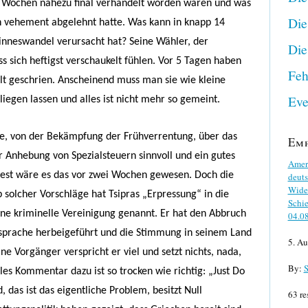
 Wochen nahezu final verhandelt worden waren und was
Die
n vehement abgelehnt hatte. Was kann in knapp 14
Sinneswandel verursacht hat? Seine Wähler, der
Die
 sich heftigst verschaukelt fühlen. Vor 5 Tagen haben
Feh
elt geschrien. Anscheinend muss man sie wie kleine
Eve
liegen lassen und alles ist nicht mehr so gemeint.
ge, von der Bekämpfung der Frühverrentung, über das
Em
r Anhebung von Spezialsteuern sinnvoll und ein gutes
Ameri
st wäre es das vor zwei Wochen gewesen. Doch die
deuts
Wider
b solcher Vorschläge hat Tsipras „Erpressung“ in die
Schie
ne kriminelle Vereinigung genannt. Er hat den Abbruch
04.0
prache herbeigeführt und die Stimmung in seinem Land
5. Au
ne Vorgänger verspricht er viel und setzt nichts, nada,
By:
S
es Kommentar dazu ist so trocken wie richtig: „Just Do
d, das ist das eigentliche Problem, besitzt Null
63 re