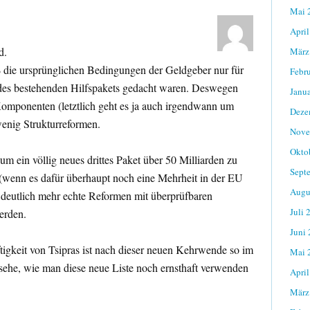
Mai 
April
d.
März
ß die ursprünglichen Bedingungen der Geldgeber nur für
Febr
des bestehenden Hilfspakets gedacht waren. Deswegen
Janu
 Komponenten (letztlich geht es ja auch irgendwann um
Deze
enig Strukturreformen.
Nove
Okto
 um ein völlig neues drittes Paket über 50 Milliarden zu
Sept
t (wenn es dafür überhaupt noch eine Mehrheit in der EU
Augu
deutlich mehr echte Reformen mit überprüfbaren
Juli 
erden.
Juni
igkeit von Tsipras ist nach dieser neuen Kehrwende so im
Mai 
t sehe, wie man diese neue Liste noch ernsthaft verwenden
April
März