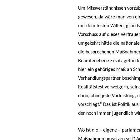
Um Missverständnissen vorzub
gewesen, da wäre man von ein
mit dem festen Willen, grunds
Vorschuss auf dieses Vertraue
umgekehrt hätte die national
die besprochenen Maßnahmen 
Beamtenebene Ersatz gefunden.
hier ein gehöriges Maß an Sch
Verhandlungspartner beschimpf
Realitätstest verweigern, sei
dann, ohne jede Vorleistung, 
vorschlagt.“ Das ist Politik a
der noch immer jugendlich wi
Wo ist die – eigene – parlame
Maßnahmen umsetzen soll? Angeb