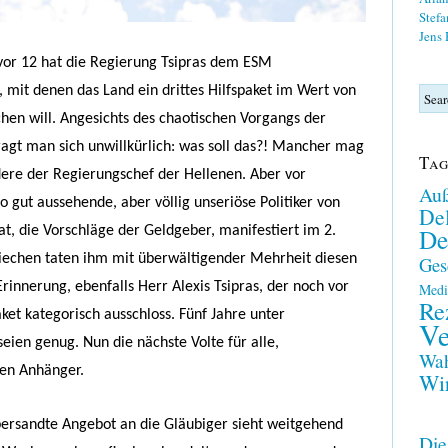
Stefa
Jens
n vor 12 hat die Regierung Tsipras dem ESM
 mit denen das Land ein drittes Hilfspaket im Wert von
chen will. Angesichts des chaotischen Vorgangs der
fragt man sich unwillkürlich: was soll das?! Mancher mag
Tag
ere der Regierungschef der Hellenen. Aber vor
Auß
o gut aussehende, aber völlig unseriöse Politiker von
Del
De
t, die Vorschläge der Geldgeber, manifestiert im 2.
riechen taten ihm mit überwältigender Mehrheit diesen
Ges
Erinnerung, ebenfalls Herr Alexis Tsipras, der noch vor
Medi
Re
et kategorisch ausschloss. Fünf Jahre unter
Ve
eien genug. Nun die nächste Volte für alle,
Wah
ten Anhänger.
Wir
bersandte Angebot an die Gläubiger sieht weitgehend
Die