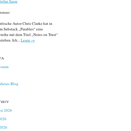
tefan Sasse
ponses
ritische Autor Chris Clarke hat in
m Substack „Parables“ eine
reihe mit dem Titel „Notes on Trust“
rieben. Ich...
Lesen →
ta
essum
dieses Blog
chiv
st 2026
2026
 2026