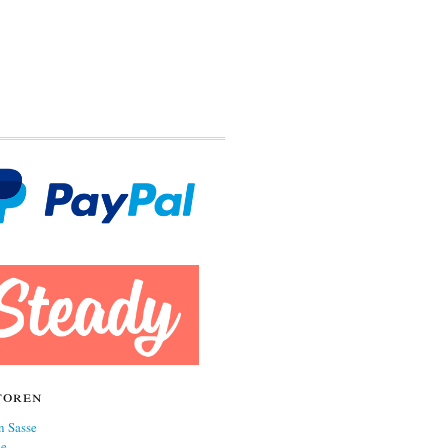
toren
n Sasse
ne