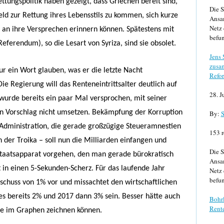
ttungspolitik haben gezeigt, dass Griechen bereit sind,
Die S
ld zur Rettung ihres Lebensstils zu kommen, sich kurze
Ansa
Netz 
 an ihre Versprechen erinnern können. Spätestens mit
befun
eferendum), so die Lesart von Syriza, sind sie obsolet.
Jens
zusa
nur ein Wort glauben, was er die letzte Nacht
Refor
Die Regierung will das Renteneintrittsalter deutlich auf
28. J
wurde bereits ein paar Mal versprochen, mit seiner
sen Vorschlag nicht umsetzen. Bekämpfung der Korruption
By:
S
Administration, die gerade großzügige Steueramnestien
153 r
n der Troika – soll nun die Milliarden einfangen und
Die S
Staatsapparat vorgehen, den man gerade bürokratisch
Ansa
t in einen 5-Sekunden-Scherz. Für das laufende Jahr
Netz 
befun
chuss von 1% vor und missachtet den wirtschaftlichen
s bereits 2% und 2017 dann 3% sein. Besser hätte auch
Bohrl
Rente
nie im Graphen zeichnen können.