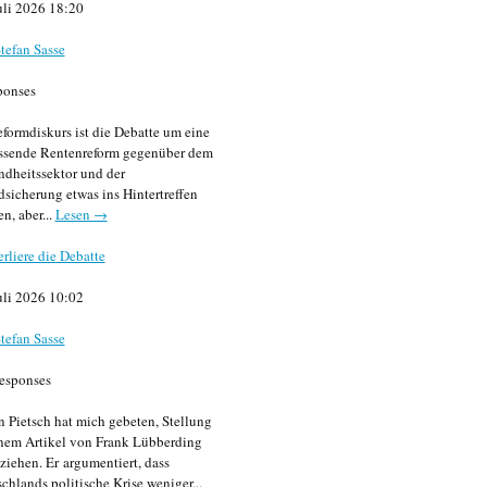
uli 2026 18:20
tefan Sasse
ponses
formdiskurs ist die Debatte um eine
ssende Rentenreform gegenüber dem
dheitssektor und der
sicherung etwas ins Hintertreffen
en, aber...
Lesen →
erliere die Debatte
uli 2026 10:02
tefan Sasse
esponses
n Pietsch hat mich gebeten, Stellung
nem Artikel von Frank Lübberding
ziehen. Er argumentiert, dass
chlands politische Krise weniger...