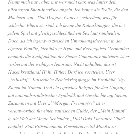
Nennt mich naiv, aber mir war nicht klar, was hinter dem
nüchternen Shop-Interface abgeht. Ich kenne die Trolle, die den
Machern von „That Dragon, Cancer“ schreiben, was für
schlechte Eltern sie sind. Ich kenne die Kulturkämpfer, die bei
jedem Spiel mit gleichgeschlechtlichem Sex laut rumheulen.
Doch als ich irgendwo zwischen Umvolkungstheorien in der
eigenen Familie, identitärem Hype und Reconquista Germanica
erstmals die Suchfunktion der Steam-Community aktiviere, ist es
vorbei mit der wohligen Ignoranz. Nicht anhalten, das ist
Hakenkreuzland! Hi hi, Hitler! Darf ich vorstellen, User
„ϟϟJustjaj“. Kaiserliche Reichskriegsflagge im Profilbild. Sig-
Runen im Namen. Und ein typisches Beispiel für den Umgang
mit nationalsozialistischer Symbolik und Geschichte auf Steam.
Zusammen mit User „ϟϟMorgan Freemanϟϟ“ ist er
verantwortlich für einen satirischen Guide, der „Mein Kampf“
in die Welt der Meme-Schleuder „Doki Doki Literature Club“
einführt. Statt Präsidentin im Poesiekreis wird Monika so
angeblich zum Führer des 4. Reichs. Die kindliche Natsuki