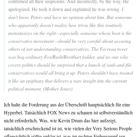
confirmed all their suspicions. And incorrectly, by the way. He
apologized. He took it down and explained he was wrong.
I
don’t know Peters and have no opinion about him. But someone
who apparently doesn’t realize how trivia like this routinely
metastasizes on the right—especially someone whose beat is the
conservative movement—should be very careful about accusing
others of not understanding conservatives. The Favreau tweet
was bog-ordinary Fox/Rush/Breitbart fodder, and no one who
covers politics should be surprised that a bunch of rank-and-file
conservatives would all bring it up. Peters shouldn’t have treated
it like an epiphany that delivers a rare insight into the current
political moment. (Mother Jones)
Ich halte die Forderung aus der Überschrift hauptsächlich für eine
Hyperbel. Tatsächlich FOX News zu schauen ist selbstverständlich
nicht erforderlich. Was, wie Kevin Drum das hier aufzeigt,
tatsächlich erschreckend ist ist, wie vielen der Very Serious People
offensichtlich völlig unklar ist, was im rechten Fiebersumpf vor