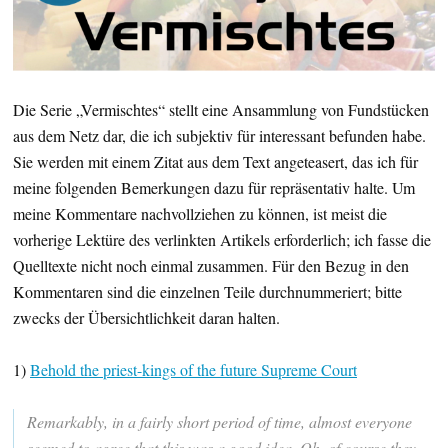
Die Serie „Vermischtes“ stellt eine Ansammlung von Fundstücken
aus dem Netz dar, die ich subjektiv für interessant befunden habe.
Sie werden mit einem Zitat aus dem Text angeteasert, das ich für
meine folgenden Bemerkungen dazu für repräsentativ halte. Um
meine Kommentare nachvollziehen zu können, ist meist die
vorherige Lektüre des verlinkten Artikels erforderlich; ich fasse die
Quelltexte nicht noch einmal zusammen. Für den Bezug in den
Kommentaren sind die einzelnen Teile durchnummeriert; bitte
zwecks der Übersichtlichkeit daran halten.
1)
Behold the priest-kings of the future Supreme Court
Remarkably, in a fairly short period of time, almost everyone
seemed to agree that this was a good idea. Oh, of course they