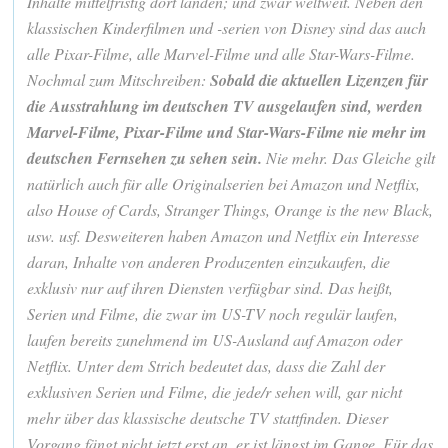
Inhalte mittelfristig dort landen; und zwar weltweit. Neben den
klassischen Kinderfilmen und -serien von Disney sind das auch
alle Pixar-Filme, alle Marvel-Filme und alle Star-Wars-Filme.
Nochmal zum Mitschreiben:
Sobald die aktuellen Lizenzen für
die Ausstrahlung im deutschen TV ausgelaufen sind, werden
Marvel-Filme, Pixar-Filme und Star-Wars-Filme nie mehr im
deutschen Fernsehen zu sehen sein.
Nie mehr. Das Gleiche gilt
natürlich auch für alle Originalserien bei Amazon und Netflix,
also House of Cards, Stranger Things, Orange is the new Black,
usw. usf. Desweiteren haben Amazon und Netflix ein Interesse
daran, Inhalte von anderen Produzenten einzukaufen, die
exklusiv nur auf ihren Diensten verfügbar sind. Das heißt,
Serien und Filme, die zwar im US-TV noch regulär laufen,
laufen bereits zunehmend im US-Ausland auf Amazon oder
Netflix. Unter dem Strich bedeutet das, dass die Zahl der
exklusiven Serien und Filme, die jede/r sehen will, gar nicht
mehr über das klassische deutsche TV stattfinden. Dieser
Vorgang fängt nicht jetzt erst an, er ist längst im Gange. Für das