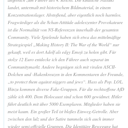
landet, untermalt mit historischem Bildmaterial, in einem
Konzentrationslager. Abstoßend, aber eigentlich noch harmlos.
Fragwürdiger als die 8chan-Attitüde adoleszenter Provokateure
ist die Normalität von NS-Referenzen innerhalb der gesamten
Community. Viele Spielende haben sich etwa das mittelmäßige
Strategiespiel „Making History II: The War of the World“ nur
gekauft, weil es dort Adolf als edgy Emoji zu holen gibt. Für
stolze 12 Euro entdecke ich den Führer auch separat im
Communitymarkt. Andere begnügen sich mit viralen ASCII-
Dolchen und -Hakenkreuzen in den Kommentaren der Freunde,
„to protect them against niggers and jews“. Hass als Pop. LOL.
Hinzu kommen diverse Fake-Gruppen. Für die rechtsoffene AfD
zähle ich 400. Dem Holocaust sind schon 600 gewidmet. Hitler
führt deutlich mit über 5000 Exemplaren. Mitglieder haben sie
meist kaum. Ein großer Teil ist bloßes Einweg-Getrolle. Aber
zwischen den lulz und der Satire tummeln sich auch immer
wieder semi-offizielle Gruppen. Die Identitäre Bewegung hat