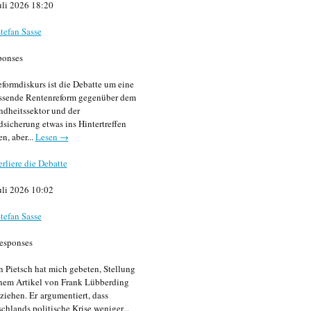
uli 2026 18:20
tefan Sasse
ponses
formdiskurs ist die Debatte um eine
ssende Rentenreform gegenüber dem
dheitssektor und der
sicherung etwas ins Hintertreffen
en, aber...
Lesen →
erliere die Debatte
uli 2026 10:02
tefan Sasse
esponses
n Pietsch hat mich gebeten, Stellung
nem Artikel von Frank Lübberding
ziehen. Er argumentiert, dass
chlands politische Krise weniger...