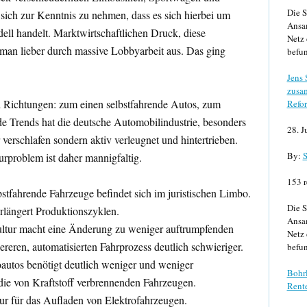
Die S
ich zur Kenntnis zu nehmen, dass es sich hierbei um
Ansa
ell handelt. Marktwirtschaftlichen Druck, diese
Netz 
 man lieber durch massive Lobbyarbeit aus. Das ging
befun
Jens
zusa
i Richtungen: zum einen selbstfahrende Autos, zum
Refor
de Trends hat die deutsche Automobilindustrie, besonders
28. J
 verschlafen sondern aktiv verleugnet und hintertrieben.
By:
S
urproblem ist daher mannigfaltig.
153 r
bstfahrende Fahrzeuge befindet sich im juristischen Limbo.
Die S
rlängert Produktionszyklen.
Ansa
ultur macht eine Änderung zu weniger auftrumpfenden
Netz 
reren, automatisierten Fahrprozess deutlich schwieriger.
befun
autos benötigt deutlich weniger und weniger
Bohrl
s die von Kraftstoff verbrennenden Fahrzeugen.
Rente
ktur für das Aufladen von Elektrofahrzeugen.