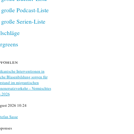
 große Podcast-Liste
 große Serien-Liste
lschläge
rgreens
pfohlen
kanische Interventionen in
che Blasenbildung sorgen für
stand im migrantischen
nenersatzverkehr – Vermischtes
8.2026
gust 2026 10:24
tefan Sasse
sponses