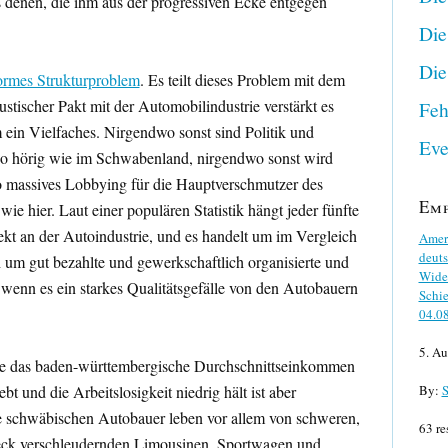
s denen, die ihm aus der progressiven Ecke entgegen
Die
Die
ormes Strukturproblem
. Es teilt dieses Problem mit dem
ustischer Pakt mit der Automobilindustrie verstärkt es
Feh
ein Vielfaches. Nirgendwo sonst sind Politik und
Eve
so hörig wie im Schwabenland, nirgendwo sonst wird
 massives Lobbying für die Hauptverschmutzer des
Em
 wie hier. Laut einer populären Statistik hängt jeder fünfte
ekt an der Autoindustrie, und es handelt um im Vergleich
Ameri
deuts
 um gut bezahlte und gewerkschaftlich organisierte und
Wider
 wenn es ein starkes Qualitätsgefälle von den Autobauern
Schie
04.0
5. Au
 die das baden-württembergische Durchschnittseinkommen
bt und die Arbeitslosigkeit niedrig hält ist aber
By:
S
die schwäbischen Autobauer leben vor allem von schweren,
63 re
eck verschleudernden Limousinen, Sportwagen und