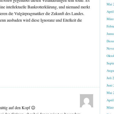
ichsten
gegenüber diesen Veränderungen sein sollte. Es
Mai 
, eine intellektuelle Bankrotterklärung, und niemand merkt
April
nieren die Vulgärpragmatiker die Zukunft des Landes.
März
Denn ausbaden wird diese Ignoranz und Eitelkeit die
Febr
Janu
Deze
Nove
Okto
Sept
Augu
Juli 
Juni
Mai 
April
 mittig auf den Kopf 😉
März