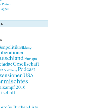
n Pietsch
 Happel
s
enpolitik
Bildung
iberationen
utschland
Europa
Gesellschaft
chichte
Podcast
en
Oral History
zensionen
USA
rmischtes
lkampf 2016
tschaft
 große Bücher-Liste