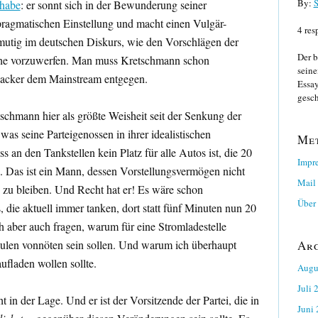
By:
S
 habe
: er sonnt sich in der Bewunderung seiner
pragmatischen Einstellung und macht einen Vulgär-
4 res
mutig im deutschen Diskurs, wie den Vorschlägen der
Der b
he vorzuwerfen. Man muss Kretschmann schon
seine
h wacker dem Mainstream entgegen.
Essay
gesch
tschmann hier als größte Weisheit seit der Senkung der
was seine Parteigenossen in ihrer idealistischen
Me
s an den Tankstellen kein Platz für alle Autos ist, die 20
Impr
n. Das ist ein Mann, dessen Vorstellungsvermögen nicht
Mail
en zu bleiben. Und Recht hat er! Es wäre schon
Über 
 die aktuell immer tanken, dort statt fünf Minuten nun 20
 aber auch fragen, warum für eine Stromladestelle
äulen vonnöten sein sollen. Und warum ich überhaupt
Ar
ufladen wollen sollte.
Augu
Juli 
 in der Lage. Und er ist der Vorsitzende der Partei, die in
Juni