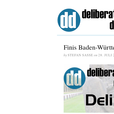
Finis Baden-Württ
by
STEFAN SASSE
on
28. JULI 