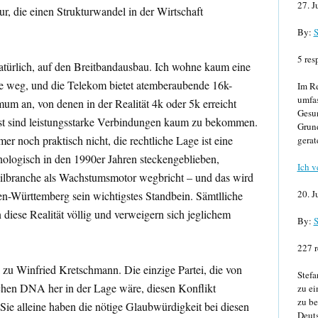
27. J
tur, die einen Strukturwandel in der Wirtschaft
By:
S
5 res
 natürlich, auf den Breitbandausbau. Ich wohne kaum eine
te weg, und die Telekom bietet atemberaubende 16k-
Im Re
umfa
um an, von denen in der Realität 4k oder 5k erreicht
Gesun
lbst sind leistungsstarke Verbindungen kaum zu bekommen.
Grund
r noch praktisch nicht, die rechtliche Lage ist eine
gerat
nologisch in den 1990er Jahren steckengeblieben,
Ich v
ilbranche als Wachstumsmotor wegbricht – und das wird
20. J
den-Württemberg sein wichtigstes Standbein. Sämtlliche
diese Realität völlig und verweigern sich jeglichem
By:
S
227 r
u Winfried Kretschmann. Die einzige Partei, die von
Stefa
chen DNA her in der Lage wäre, diesen Konflikt
zu ei
zu be
Sie alleine haben die nötige Glaubwürdigkeit bei diesen
Deuts