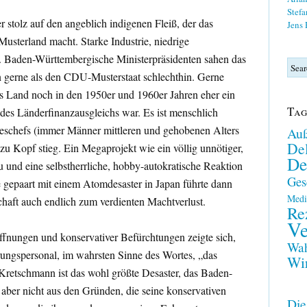
Stefa
er stolz auf den angeblich indigenen Fleiß, der das
Jens
sterland macht. Starke Industrie, niedrige
“. Baden-Württembergische Ministerpräsidenten sahen das
n gerne als den CDU-Musterstaat schlechthin. Gerne
s Land noch in den 1950er und 1960er Jahren eher ein
Tag
 des Länderfinanzausgleichs war. Es ist menschlich
deschefs (immer Männer mittleren und gehobenen Alters
Auß
Del
zu Kopf stieg. Ein Megaprojekt wie ein völlig unnötiger,
De
und eine selbstherrliche, hobby-autokratische Reaktion
Ges
e gepaart mit einem Atomdesaster in Japan führte dann
Medi
haft auch endlich zum verdienten Machtverlust.
Re
Ve
fnungen und konservativer Befürchtungen zeigte sich,
Wah
rungspersonal, im wahrsten Sinne des Wortes, „das
Wir
 Kretschmann ist das wohl größte Desaster, das Baden-
aber nicht aus den Gründen, die seine konservativen
Die