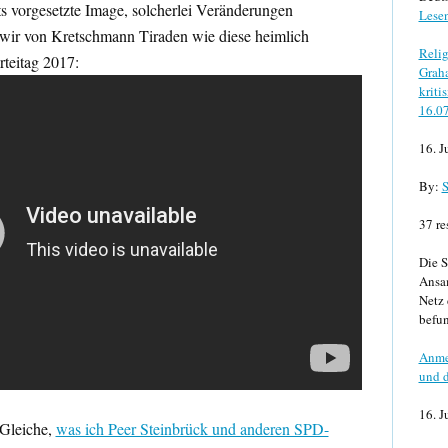
s vorgesetzte Image, solcherlei Veränderungen
Lese
 wir von Kretschmann Tiraden wie diese heimlich
Relig
teitag 2017:
Graha
kriti
16.0
16. J
By:
S
37 re
Die S
Ansa
Netz 
befun
Anme
und d
16. J
Gleiche,
was ich Peer Steinbrück und anderen SPD-