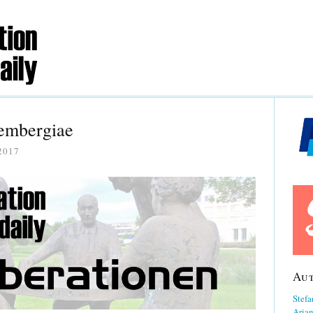
embergiae
2017
Au
Stefa
Aria