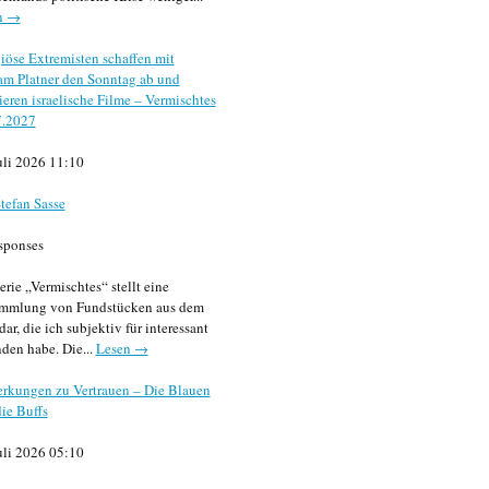
n →
iöse Extremisten schaffen mit
m Platner den Sonntag ab und
sieren israelische Filme – Vermischtes
7.2027
uli 2026 11:10
tefan Sasse
sponses
erie „Vermischtes“ stellt eine
mmlung von Fundstücken aus dem
dar, die ich subjektiv für interessant
den habe. Die...
Lesen →
rkungen zu Vertrauen – Die Blauen
ie Buffs
uli 2026 05:10