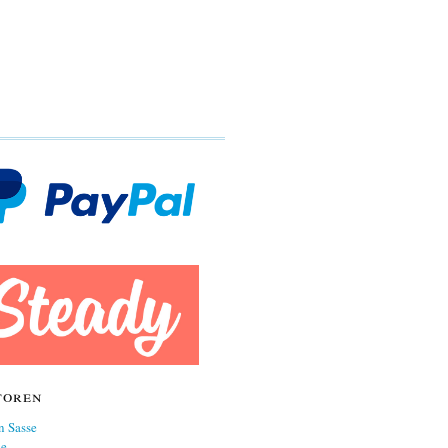
toren
n Sasse
ne