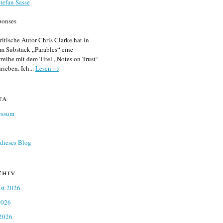
tefan Sasse
ponses
ritische Autor Chris Clarke hat in
m Substack „Parables“ eine
reihe mit dem Titel „Notes on Trust“
rieben. Ich...
Lesen →
ta
essum
dieses Blog
chiv
st 2026
2026
 2026