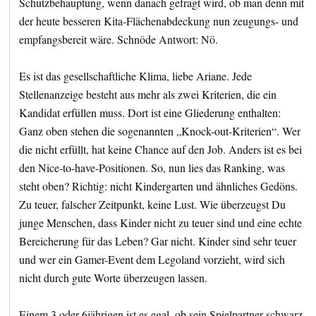
Schutzbehauptung, wenn danach gefragt wird, ob man denn mit
der heute besseren Kita-Flächenabdeckung nun zeugungs- und
empfangsbereit wäre. Schnöde Antwort: Nö.
Es ist das gesellschaftliche Klima, liebe Ariane. Jede
Stellenanzeige besteht aus mehr als zwei Kriterien, die ein
Kandidat erfüllen muss. Dort ist eine Gliederung enthalten:
Ganz oben stehen die sogenannten „Knock-out-Kriterien“. Wer
die nicht erfüllt, hat keine Chance auf den Job. Anders ist es bei
den Nice-to-have-Positionen. So, nun lies das Ranking, was
steht oben? Richtig: nicht Kindergarten und ähnliches Gedöns.
Zu teuer, falscher Zeitpunkt, keine Lust. Wie überzeugst Du
junge Menschen, dass Kinder nicht zu teuer sind und eine echte
Bereicherung für das Leben? Gar nicht. Kinder sind sehr teuer
und wer ein Gamer-Event dem Legoland vorzieht, wird sich
nicht durch gute Worte überzeugen lassen.
Einem 3 oder 6jährigen ist es egal, ob sein Spielpartner schwarz