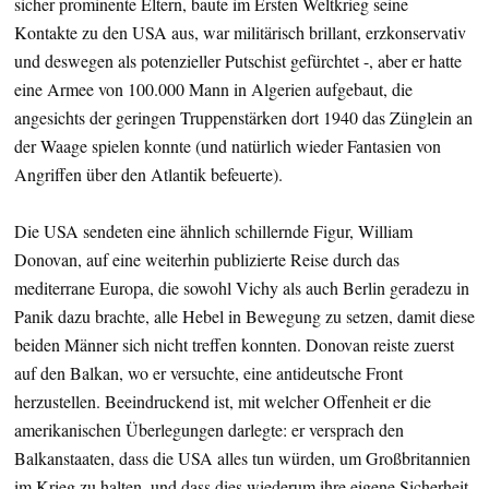
sicher prominente Eltern, baute im Ersten Weltkrieg seine
Kontakte zu den USA aus, war militärisch brillant, erzkonservativ
und deswegen als potenzieller Putschist gefürchtet -, aber er hatte
eine Armee von 100.000 Mann in Algerien aufgebaut, die
angesichts der geringen Truppenstärken dort 1940 das Zünglein an
der Waage spielen konnte (und natürlich wieder Fantasien von
Angriffen über den Atlantik befeuerte).
Die USA sendeten eine ähnlich schillernde Figur, William
Donovan, auf eine weiterhin publizierte Reise durch das
mediterrane Europa, die sowohl Vichy als auch Berlin geradezu in
Panik dazu brachte, alle Hebel in Bewegung zu setzen, damit diese
beiden Männer sich nicht treffen konnten. Donovan reiste zuerst
auf den Balkan, wo er versuchte, eine antideutsche Front
herzustellen. Beeindruckend ist, mit welcher Offenheit er die
amerikanischen Überlegungen darlegte: er versprach den
Balkanstaaten, dass die USA alles tun würden, um Großbritannien
im Krieg zu halten, und dass dies wiederum ihre eigene Sicherheit