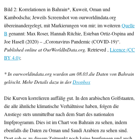
Bild 2: Korrelationen in Bahrain*, Kuweit, Oman und
Kambodscha; Jeweils Screenshot von ourworldindata.org
übereinandergelegt, mit Markierungen von mir; im weiteren
Quelle
B
genannt: Max Roser, Hannah Ritchie, Esteban Ortiz-Ospina and
Joe Hasell (2020) – „Coronavirus Pandemic (COVID-19)“.
Published online at OurWorldInData.org.
Retrieved ,
Licence (CC
BY 4.0)
;
* In ourworldindata.org wurden am 08.03.die Daten von Bahrain
gelöscht. Mehr Details dazu in der
Dropbox
Die Kurven korrelieren auffälig gut. In den arabischen Golfstaaten,
die alle ähnliche klimatische Verhältnisse haben, folgen die
Anstiege stets unmittelbar nach dem Start des nationalen
Impfprogramm. Dies ist im Chart von Bahrain zu sehen, indem
ebenfalls die Daten zu Oman und Saudi Arabien zu sehen sind.
Dort gab es zu diesem Zeitpunkt noch keine Impfungen und auch