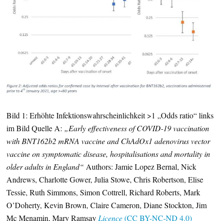
Bild 1: Erhöhte Infektionswahrscheinlichkeit >1 „Odds ratio“ links
im Bild Quelle A:
„Early effectiveness of COVID-19 vaccination
with BNT162b2 mRNA vaccine and ChAdOx1 adenovirus vector
vaccine on symptomatic disease, hospitalisations and mortality in
older adults in England“
Authors: Jamie Lopez Bernal, Nick
Andrews, Charlotte Gower, Julia Stowe, Chris Robertson, Elise
Tessie, Ruth Simmons, Simon Cottrell, Richard Roberts, Mark
O’Doherty, Kevin Brown, Claire Cameron, Diane Stockton, Jim
Mc Menamin, Mary Ramsay
Licence
(CC BY-NC-ND 4.0)