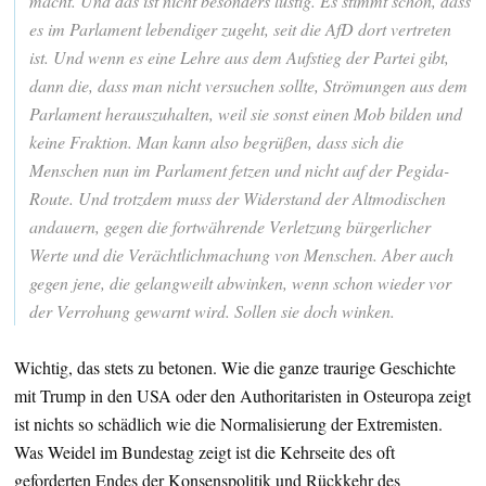
macht. Und das ist nicht besonders lustig. Es stimmt schon, dass
es im Parlament lebendiger zugeht, seit die AfD dort vertreten
ist. Und wenn es eine Lehre aus dem Aufstieg der Partei gibt,
dann die, dass man nicht versuchen sollte, Strömungen aus dem
Parlament herauszuhalten, weil sie sonst einen Mob bilden und
keine Fraktion. Man kann also begrüßen, dass sich die
Menschen nun im Parlament fetzen und nicht auf der Pegida-
Route. Und trotzdem muss der Widerstand der Altmodischen
andauern, gegen die fortwährende Verletzung bürgerlicher
Werte und die Verächtlichmachung von Menschen. Aber auch
gegen jene, die gelangweilt abwinken, wenn schon wieder vor
der Verrohung gewarnt wird. Sollen sie doch winken.
Wichtig, das stets zu betonen. Wie die ganze traurige Geschichte
mit Trump in den USA oder den Authoritaristen in Osteuropa zeigt
ist nichts so schädlich wie die Normalisierung der Extremisten.
Was Weidel im Bundestag zeigt ist die Kehrseite des oft
geforderten Endes der Konsenspolitik und Rückkehr des