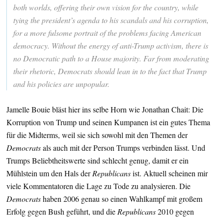
both worlds, offering their own vision for the country, while
tying the president’s agenda to his scandals and his corruption,
for a more fulsome portrait of the problems facing American
democracy. Without the energy of anti-Trump activism, there is
no Democratic path to a House majority. Far from moderating
their rhetoric, Democrats should lean in to the fact that Trump
and his policies are unpopular.
Jamelle Bouie bläst hier ins selbe Horn wie Jonathan Chait: Die
Korruption von Trump und seinen Kumpanen ist ein gutes Thema
für die Midterms, weil sie sich sowohl mit den Themen der
Democrats
als auch mit der Person Trumps verbinden lässt. Und
Trumps Beliebtheitswerte sind schlecht genug, damit er ein
Mühlstein um den Hals der
Republicans
ist. Aktuell scheinen mir
viele Kommentatoren die Lage zu Tode zu analysieren. Die
Democrats
haben 2006 genau so einen Wahlkampf mit großem
Erfolg gegen Bush geführt, und die
Republicans
2010 gegen