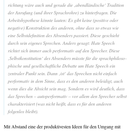
rich­tung wäre auch und gerade die ‚abend­län­di­sche‘ Tradi­tion
der Anru­fung (und ihrer Sprach­rohre) zu hinter­fragen. Die
Arbeits­hy­po­these könnte lauten: Es gibt keine (posi­tive oder
nega­tive) Konstruk­tion des anderen, ohne dass so etwas wie
eine Selbst­de­fi­ni­tion des Absen­ders passiert. Diese geschieht
durch sein eigenes Spre­chen. Anders gesagt: Hate Speech
richtet sich immer auch perfor­mativ auf den Spre­cher. Diese
‚Selbst­kon­sti­tu­tion‘ des Absen­ders müsste für die sprach­phi­lo­so­
phi­sche und gesell­schaft­liche Debatte um Hate Speech ein
zentraler Punkt sein. Dann ‚ist‘ das Spre­chen nicht einfach
perfor­mativ in dem Sinne, dass es den anderen belei­digt, auch
wenn dies die Absicht sein mag. Sondern es wird deut­lich, dass
das Spre­chen – auto­per­for­mativ – vor allem den Spre­cher selbst
charak­te­ri­siert (was nicht heißt, dass es für den anderen
folgenlos bleibt).
Mit Abstand eine der produktivesten Ideen für den Umgang mit