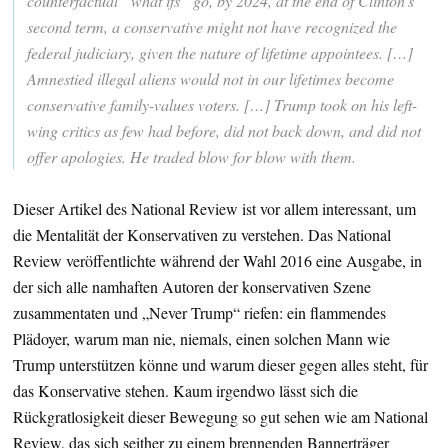
counterfactual “what ifs” go, by 2024, at the end of Clinton’s
second term, a conservative might not have recognized the
federal judiciary, given the nature of lifetime appointees. […]
Amnestied illegal aliens would not in our lifetimes become
conservative family-values voters. […] Trump took on his left-
wing critics as few had before, did not back down, and did not
offer apologies. He traded blow for blow with them.
Dieser Artikel des National Review ist vor allem interessant, um
die Mentalität der Konservativen zu verstehen. Das National
Review veröffentlichte während der Wahl 2016 eine Ausgabe, in
der sich alle namhaften Autoren der konservativen Szene
zusammentaten und „Never Trump“ riefen: ein flammendes
Plädoyer, warum man nie, niemals, einen solchen Mann wie
Trump unterstützen könne und warum dieser gegen alles steht, für
das Konservative stehen. Kaum irgendwo lässt sich die
Rückgratlosigkeit dieser Bewegung so gut sehen wie am National
Review, das sich seither zu einem brennenden Bannerträger