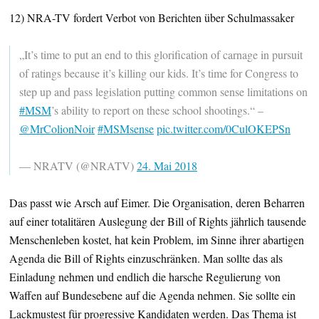
12) NRA-TV fordert Verbot von Berichten über Schulmassaker
„It’s time to put an end to this glorification of carnage in pursuit
of ratings because it’s killing our kids. It’s time for Congress to
step up and pass legislation putting common sense limitations on
#MSM
’s ability to report on these school shootings.“ –
@MrColionNoir
#MSMsense
pic.twitter.com/0CulOKEPSn
— NRATV (@NRATV)
24. Mai 2018
Das passt wie Arsch auf Eimer. Die Organisation, deren Beharren
auf einer totalitären Auslegung der Bill of Rights jährlich tausende
Menschenleben kostet, hat kein Problem, im Sinne ihrer abartigen
Agenda die Bill of Rights einzuschränken. Man sollte das als
Einladung nehmen und endlich die harsche Regulierung von
Waffen auf Bundesebene auf die Agenda nehmen. Sie sollte ein
Lackmustest für progressive Kandidaten werden. Das Thema ist