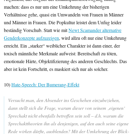
machen: dass es nur um eine Umkehrung der bisherigen
Verhältnisse gehe, quasi ein Umwandeln von Frauen in Männer
und Männer in Frauen. Die Popkultur leistet dem Unfug leider
beständig Vorschub. Statt wie mit
Newt Scamander alternative
Genderkonzepte aufzuzeigen
, wird allzu oft nur eine Umkehrung
erreicht. Ein „starker“ weiblicher Charakter ist dann einer, der
toxisch männliche Merkmale aufweist: Bereitschaft zu töten,
emotionale Härte, Objektifizierung des anderen Geschlechts. Das
aber ist kein Fortschritt, es maskiert sich nur als solcher.
10)
Hate-Speech: Der Bumerang-Effekt
Versucht man, den Absender ins Geschehen einzu­be­ziehen,
dann stellt sich die Frage, warum dieser von seinem ‚eigenen‘
Sprechakt nicht eben­falls betroffen sein soll – d.h. warum die
Sprech­akt­theo­rien ihn als denje­nigen, auf den auch seine eigene
Rede wirken dürfte, ausblenden? Mit der Umkeh­rung der Blick­