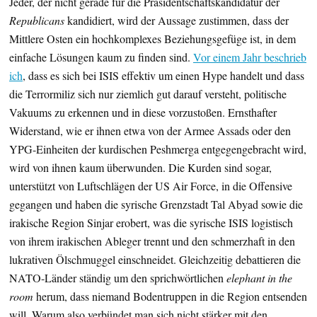
Jeder, der nicht gerade für die Präsidentschaftskandidatur der
Republicans
kandidiert, wird der Aussage zustimmen, dass der
Mittlere Osten ein hochkomplexes Beziehungsgefüge ist, in dem
einfache Lösungen kaum zu finden sind.
Vor einem Jahr beschrieb
ich
, dass es sich bei ISIS effektiv um einen Hype handelt und dass
die Terrormiliz sich nur ziemlich gut darauf versteht, politische
Vakuums zu erkennen und in diese vorzustoßen. Ernsthafter
Widerstand, wie er ihnen etwa von der Armee Assads oder den
YPG-Einheiten der kurdischen Peshmerga entgegengebracht wird,
wird von ihnen kaum überwunden. Die Kurden sind sogar,
unterstützt von Luftschlägen der US Air Force, in die Offensive
gegangen und haben die syrische Grenzstadt Tal Abyad sowie die
irakische Region Sinjar erobert, was die syrische ISIS logistisch
von ihrem irakischen Ableger trennt und den schmerzhaft in den
lukrativen Ölschmuggel einschneidet. Gleichzeitig debattieren die
NATO-Länder ständig um den sprichwörtlichen
elephant in the
room
herum, dass niemand Bodentruppen in die Region entsenden
will. Warum also verbündet man sich nicht stärker mit den