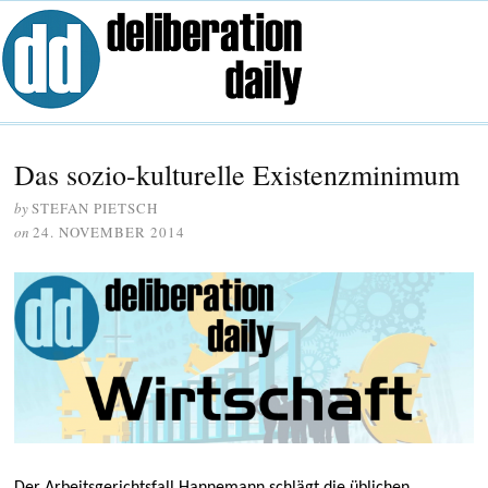
Das sozio-kulturelle Existenzminimum
by
STEFAN PIETSCH
on
24. NOVEMBER 2014
Der Arbeitsgerichtsfall Hannemann schlägt die üblichen