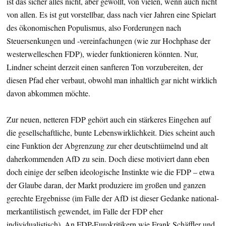
ist das sicher alles nicht, aber gewollt, von vielen, wenn auch nicht
von allen. Es ist gut vorstellbar, dass nach vier Jahren eine Spielart
des ökonomischen Populismus, also Forderungen nach
Steuersenkungen und -vereinfachungen (wie zur Hochphase der
westerwelleschen FDP), wieder funktionieren könnten. Nur,
Lindner scheint derzeit einen sanfteren Ton vorzubereiten, der
diesen Pfad eher verbaut, obwohl man inhaltlich gar nicht wirklich
davon abkommen möchte.
Zur neuen, netteren FDP gehört auch ein stärkeres Eingehen auf
die gesellschaftliche, bunte Lebenswirklichkeit. Dies scheint auch
eine Funktion der Abgrenzung zur eher deutschtümelnd und alt
daherkommenden AfD zu sein. Doch diese motiviert dann eben
doch einige der selben ideologische Instinkte wie die FDP – etwa
der Glaube daran, der Markt produziere im großen und ganzen
gerechte Ergebnisse (im Falle der AfD ist dieser Gedanke national-
merkantilistisch gewendet, im Falle der FDP eher
individualistisch). An FDP-Eurokritikern wie Frank Schäffler und