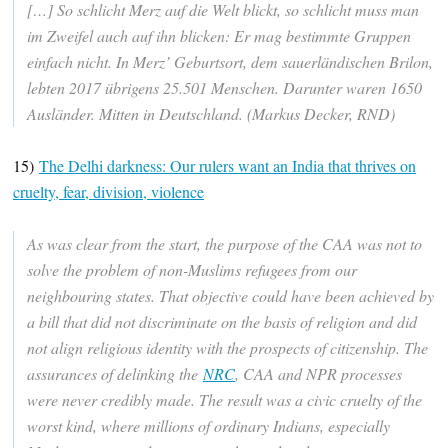
[…] So schlicht Merz auf die Welt blickt, so schlicht muss man
im Zweifel auch auf ihn blicken: Er mag bestimmte Gruppen
einfach nicht. In Merz’ Geburtsort, dem sauerländischen Brilon,
lebten 2017 übrigens 25.501 Menschen. Darunter waren 1650
Ausländer. Mitten in Deutschland. (Markus Decker, RND)
15)
The Delhi darkness: Our rulers want an India that thrives on
cruelty, fear, division, violence
As was clear from the start, the purpose of the CAA was not to
solve the problem of non-Muslims refugees from our
neighbouring states. That objective could have been achieved by
a bill that did not discriminate on the basis of religion and did
not align religious identity with the prospects of citizenship. The
assurances of delinking the
NRC
, CAA and NPR processes
were never credibly made. The result was a civic cruelty of the
worst kind, where millions of ordinary Indians, especially