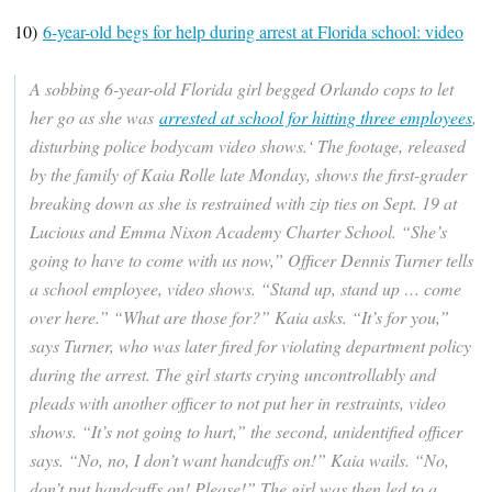
10)
6-year-old begs for help during arrest at Florida school: video
A sobbing 6-year-old Florida girl begged Orlando cops to let
her go as she was
arrested at school for hitting three employees
,
disturbing police bodycam video shows.‘ The footage, released
by the family of Kaia Rolle late Monday, shows the first-grader
breaking down as she is restrained with zip ties on Sept. 19 at
Lucious and Emma Nixon Academy Charter School. “She’s
going to have to come with us now,” Officer Dennis Turner tells
a school employee, video shows. “Stand up, stand up … come
over here.” “What are those for?” Kaia asks. “It’s for you,”
says Turner, who was later fired for violating department policy
during the arrest. The girl starts crying uncontrollably and
pleads with another officer to not put her in restraints, video
shows. “It’s not going to hurt,” the second, unidentified officer
says. “No, no, I don’t want handcuffs on!” Kaia wails. “No,
don’t put handcuffs on! Please!” The girl was then led to a