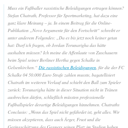
Muss ein Fußballer rassistische Beleidigungen ertragen können?
Stefan Chatrath, Professor für Sportmarketing, hat dazu eine
ganz klare Meinung – ja. In einem Beitrag für die Online-
Publikation „Novo Argumente für den Fortschritt“ schreibt er
unter anderem Folgendes: „Da es bis jetzt noch keiner getan
hat: Darf ich fragen, ob Jordan Torunarigha das hätte
aushalten müssen? Ich meine die Affenlaute von Zuschauern
beim Spiel seiner Berliner Hertha gegen Schalke in
Gelsenkirchen.“
Die rassistischen Beleidigungen
, für die der FC
Schalke 04 50.000 Euro Strafe zahlen musste, bagatellisiert
Chatrath im weiteren Verlauf und schiebt den Ball zum Spieler
zurück: Torunarigha hätte in dieser Situation nicht in Tränen
ausbrechen dürfen, schließlich müssten professionelle
Fußballspieler derartige Beleidigungen hinnehmen. Chatraths
Conclusio: „Wenn das Spiel nicht gefährdet ist, geht alles. Wir
müssen akzeptieren, dass auch Ärger, Frust und die
Geringschätzung des Gegners seinen Platz im Stadion haben.