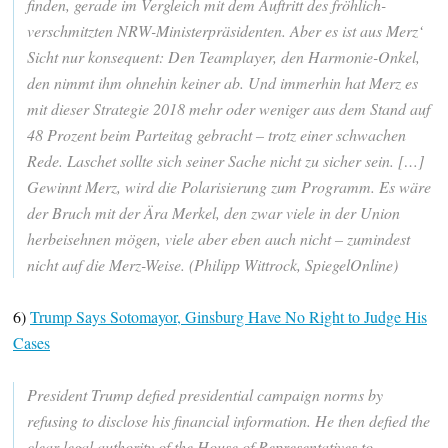
finden, gerade im Vergleich mit dem Auftritt des fröhlich-
verschmitzten NRW-Ministerpräsidenten. Aber es ist aus Merz‘
Sicht nur konsequent: Den Teamplayer, den Harmonie-Onkel,
den nimmt ihm ohnehin keiner ab. Und immerhin hat Merz es
mit dieser Strategie 2018 mehr oder weniger aus dem Stand auf
48 Prozent beim Parteitag gebracht – trotz einer schwachen
Rede. Laschet sollte sich seiner Sache nicht zu sicher sein. […]
Gewinnt Merz, wird die Polarisierung zum Programm. Es wäre
der Bruch mit der Ära Merkel, den zwar viele in der Union
herbeisehnen mögen, viele aber eben auch nicht – zumindest
nicht auf die Merz-Weise. (Philipp Wittrock, SpiegelOnline)
6)
Trump Says Sotomayor, Ginsburg Have No Right to Judge His
Cases
President Trump defied presidential campaign norms by
refusing to disclose his financial information. He then defied the
clear legal authority of the House of Representatives to