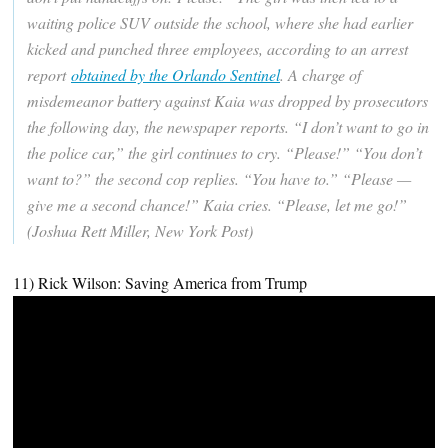
waiting police SUV outside the school, where she had earlier
kicked and punched three employees, according to an arrest
report
obtained by the Orlando Sentinel
. A charge of
misdemeanor battery against Kaia was dropped by prosecutors
the following day, the newspaper reports. “I don’t want to go in
the police car,” the girl continues to cry. “Please!” “You don’t
want to?” the second cop replies. “You have to.” “Please —
give me a second chance!” Kaia cries. “Please, let me go!”
(Joshua Rett Miller, New York Post)
11) Rick Wilson: Saving America from Trump