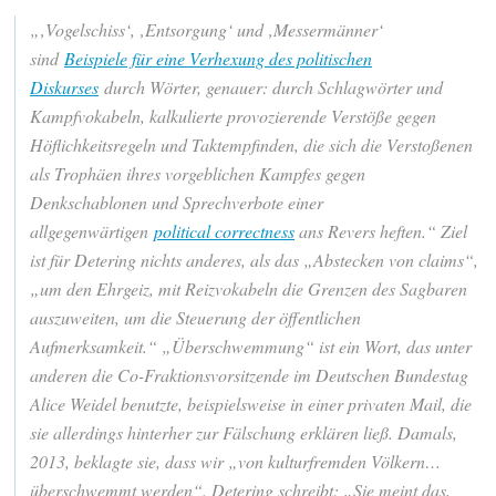
„‚Vogelschiss‘, ‚Entsorgung‘ und ‚Messermänner‘
sind
Beispiele für eine Verhexung des politischen
Diskurses
durch Wörter, genauer: durch Schlagwörter und
Kampfvokabeln, kalkulierte provozierende Verstöße gegen
Höflichkeitsregeln und Taktempfinden, die sich die Verstoßenen
als Trophäen ihres vorgeblichen Kampfes gegen
Denkschablonen und Sprechverbote einer
allgegenwärtigen
political correctness
ans Revers heften.“ Ziel
ist für Detering nichts anderes, als das „Abstecken von claims“,
„um den Ehrgeiz, mit Reizvokabeln die Grenzen des Sagbaren
auszuweiten, um die Steuerung der öffentlichen
Aufmerksamkeit.“ „Überschwemmung“ ist ein Wort, das unter
anderen die Co-Fraktionsvorsitzende im Deutschen Bundestag
Alice Weidel benutzte, beispielsweise in einer privaten Mail, die
sie allerdings hinterher zur Fälschung erklären ließ. Damals,
2013, beklagte sie, dass wir „von kulturfremden Völkern…
überschwemmt werden“. Detering schreibt: „Sie meint das,