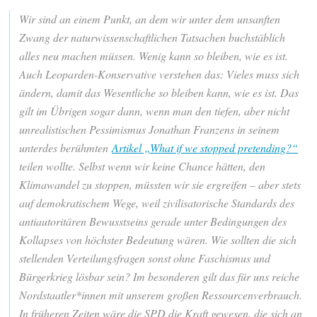
Wir sind an einem Punkt, an dem wir unter dem unsanften
Zwang der naturwissenschaftlichen Tatsachen buchstäblich
alles neu machen müssen. Wenig kann so bleiben, wie es ist.
Auch Leoparden-Konservative verstehen das: Vieles muss sich
ändern, damit das Wesentliche so bleiben kann, wie es ist. Das
gilt im Übrigen sogar dann, wenn man den tiefen, aber nicht
unrealistischen Pessimismus Jonathan Franzens in seinem
unterdes berühmten
Artikel „What if we stopped pretending?“
teilen wollte. Selbst wenn wir keine Chance hätten, den
Klimawandel zu stoppen, müssten wir sie ergreifen – aber stets
auf demokratischem Wege, weil zivilisatorische Standards des
antiautoritären Bewusstseins gerade unter Bedingungen des
Kollapses von höchster Bedeutung wären. Wie sollten die sich
stellenden Verteilungsfragen sonst ohne Faschismus und
Bürgerkrieg lösbar sein? Im besonderen gilt das für uns reiche
Nordstaatler*innen mit unserem großen Ressourcenverbrauch.
In früheren Zeiten wäre die SPD die Kraft gewesen, die sich an