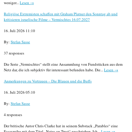
weniger...
Lesen →
Religiöse Extremisten schaffen mit Graham Platner den Sonntag ab und
kritisieren israelische Filme – Vermischtes 16.07.2027
16. Juli 2026 11:10
By:
Stefan Sasse
37 responses
Die Serie „Vermischtes“ stellt eine Ansammlung von Fundstücken aus dem
Netz dar, die ich subjektiv für interessant befunden habe. Die...
Lesen →
Anmerkungen zu Vertrauen – Die Blauen und die Buffs
16. Juli 2026 05:10
By:
Stefan Sasse
4 responses
Der britische Autor Chris Clarke hat in seinem Substack „Parables“ eine
Essayreihe mit dem Titel „Notes on Trust“ geschrieben. Ich...
Lesen →