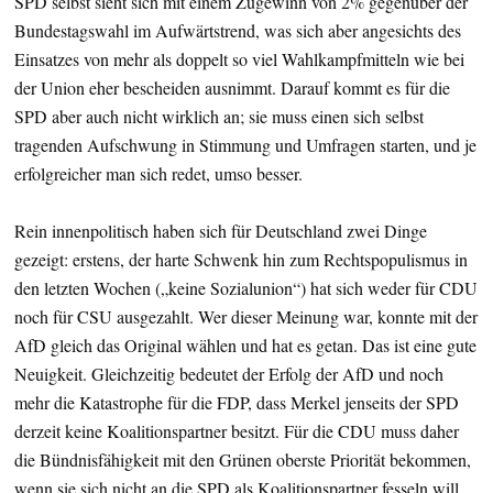
SPD selbst sieht sich mit einem Zugewinn von 2% gegenüber der
Bundestagswahl im Aufwärtstrend, was sich aber angesichts des
Einsatzes von mehr als doppelt so viel Wahlkampfmitteln wie bei
der Union eher bescheiden ausnimmt. Darauf kommt es für die
SPD aber auch nicht wirklich an; sie muss einen sich selbst
tragenden Aufschwung in Stimmung und Umfragen starten, und je
erfolgreicher man sich redet, umso besser.
Rein innenpolitisch haben sich für Deutschland zwei Dinge
gezeigt: erstens, der harte Schwenk hin zum Rechtspopulismus in
den letzten Wochen („keine Sozialunion“) hat sich weder für CDU
noch für CSU ausgezahlt. Wer dieser Meinung war, konnte mit der
AfD gleich das Original wählen und hat es getan. Das ist eine gute
Neuigkeit. Gleichzeitig bedeutet der Erfolg der AfD und noch
mehr die Katastrophe für die FDP, dass Merkel jenseits der SPD
derzeit keine Koalitionspartner besitzt. Für die CDU muss daher
die Bündnisfähigkeit mit den Grünen oberste Priorität bekommen,
wenn sie sich nicht an die SPD als Koalitionspartner fesseln will,