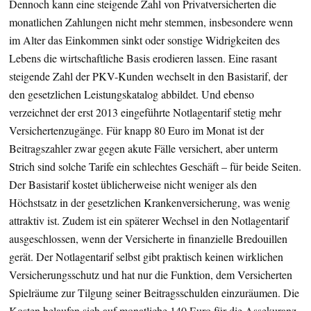
Dennoch kann eine steigende Zahl von Privatversicherten die
monatlichen Zahlungen nicht mehr stemmen, insbesondere wenn
im Alter das Einkommen sinkt oder sonstige Widrigkeiten des
Lebens die wirtschaftliche Basis erodieren lassen. Eine rasant
steigende Zahl der PKV-Kunden wechselt in den Basistarif, der
den gesetzlichen Leistungskatalog abbildet. Und ebenso
verzeichnet der erst 2013 eingeführte Notlagentarif stetig mehr
Versichertenzugänge. Für knapp 80 Euro im Monat ist der
Beitragszahler zwar gegen akute Fälle versichert, aber unterm
Strich sind solche Tarife ein schlechtes Geschäft – für beide Seiten.
Der Basistarif kostet üblicherweise nicht weniger als den
Höchstsatz in der gesetzlichen Krankenversicherung, was wenig
attraktiv ist. Zudem ist ein späterer Wechsel in den Notlagentarif
ausgeschlossen, wenn der Versicherte in finanzielle Bredouillen
gerät. Der Notlagentarif selbst gibt praktisch keinen wirklichen
Versicherungsschutz und hat nur die Funktion, dem Versicherten
Spielräume zur Tilgung seiner Beitragsschulden einzuräumen. Die
Kosten belaufen sich auf monatliche 140 Euro für die Assekuranz,