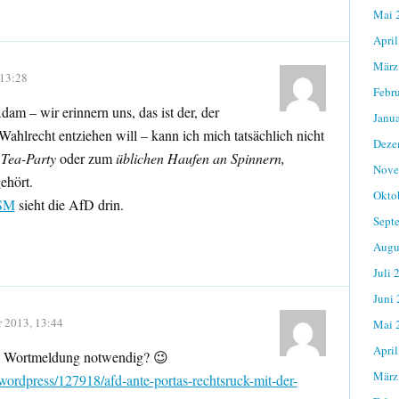
Mai 
April
März
 13:28
Febr
am – wir erinnern uns, das ist der, der
Janu
ahlrecht entziehen will – kann ich mich tatsächlich nicht
Deze
t
Tea-Party
oder zum
üblichen Haufen an Spinnern,
Nove
ehört.
Okto
SM
sieht die AfD drin.
Sept
Augu
Juli 
Juni
r 2013, 13:44
Mai 
April
te Wortmeldung notwendig? 😉
März
wordpress/127918/afd-ante-portas-rechtsruck-mit-der-