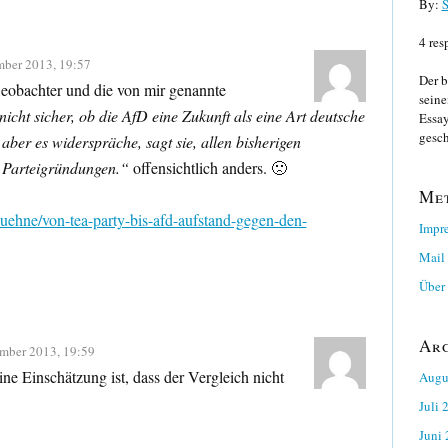
By:
S
4 res
mber 2013, 19:57
Der b
eobachter und die von mir genannte
seine
h nicht sicher, ob die AfD eine Zukunft als eine Art deutsche
Essay
gesch
, aber es widerspräche, sagt sie, allen bisherigen
 Parteigründungen.“
offensichtlich anders. 🙁
Me
uehne/von-tea-party-bis-afd-aufstand-gegen-den-
Impr
Mail
Über 
Ar
ember 2013, 19:59
ne Einschätzung ist, dass der Vergleich nicht
Augu
Juli 
Juni