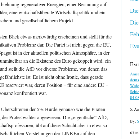
blehnung regenerativer Energien, einer Besinnung auf
Die
lder, eine wirtschaftsliberale Wirtschaftspolitik und ein
ischem und gesellschaftlichem Projekt.
Die
Feh
rsten Blick etwas merkwürdig erscheinen und stellt für die
ativen Probleme dar. Die Partei ist nicht gegen die EU,
Eve
pagat ist in der aktuellen politischen Atmosphäre, in der
unmittelbar an die Existenz des Euro gekoppelt wird, ein
Em
und stellt die AfD vor diverse Probleme, von denen das
Ameri
fährlichste ist. Es ist nicht ohne Ironie, dass gerade
deuts
E reserviert war, deren Position – für eine andere EU –
Wider
Schie
ssonanz konfrontiert war.
04.0
as Überschreiten der 5%-Hürde genauso wie die Piraten
5. Au
ng der Protestwähler angewiesen. Die „eigentliche“ AfD,
By:
S
chaftsprofessoren, übt auf diese Schicht aber in etwa so
rtschaftlichen Vorstellungen der LINKEn auf den
63 re