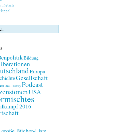
n Pietsch
 Happel
s
enpolitik
Bildung
iberationen
utschland
Europa
Gesellschaft
chichte
Podcast
en
Oral History
zensionen
USA
rmischtes
lkampf 2016
tschaft
 große Bücher-Liste