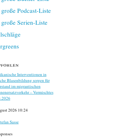
 große Podcast-Liste
 große Serien-Liste
lschläge
rgreens
pfohlen
kanische Interventionen in
che Blasenbildung sorgen für
stand im migrantischen
nenersatzverkehr – Vermischtes
8.2026
gust 2026 10:24
tefan Sasse
sponses