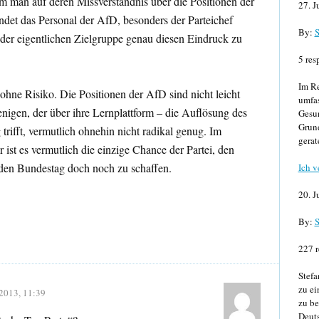
m man auf deren Missverständnis über die Positionen der
27. J
endet das Personal der AfD, besonders der Parteichef
By:
S
i der eigentlichen Zielgruppe genau diesen Eindruck zu
5 res
Im Re
e ohne Risiko. Die Positionen der AfD sind nicht leicht
umfa
enigen, der über ihre Lernplattform – die Auflösung des
Gesun
Grund
rifft, vermutlich ohnehin nicht radikal genug. Im
gerat
 ist es vermutlich die einzige Chance der Partei, den
den Bundestag doch noch zu schaffen.
Ich v
20. J
By:
S
227 r
Stefa
zu ei
2013, 11:39
zu be
Deuts