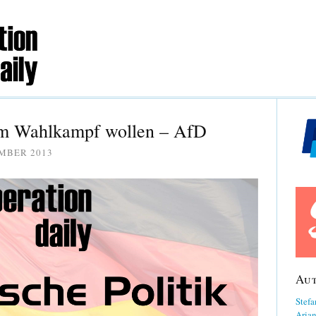
 im Wahlkampf wollen – AfD
EMBER 2013
Au
Stefa
Aria