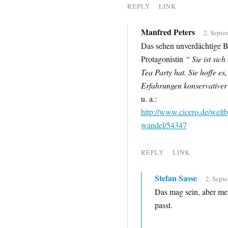
REPLY
LINK
Manfred Peters
2. Septe
Das sehen unverdächtige B
Protagonistin
“ Sie ist sic
Tea Party hat. Sie hoffe es
Erfahrungen konservativer
u. a.:
http://www.cicero.de/weltb
wandel/54347
REPLY
LINK
Stefan Sasse
2. Sept
Das mag sein, aber mei
passt.