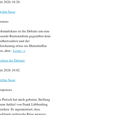
uli 2026 18:20
tefan Sasse
ponses
formdiskurs ist die Debatte um eine
ssende Rentenreform gegenüber dem
dheitssektor und der
sicherung etwas ins Hintertreffen
en, aber...
Lesen →
erliere die Debatte
uli 2026 10:02
tefan Sasse
esponses
n Pietsch hat mich gebeten, Stellung
nem Artikel von Frank Lübberding
ziehen. Er argumentiert, dass
chlands politische Krise weniger...