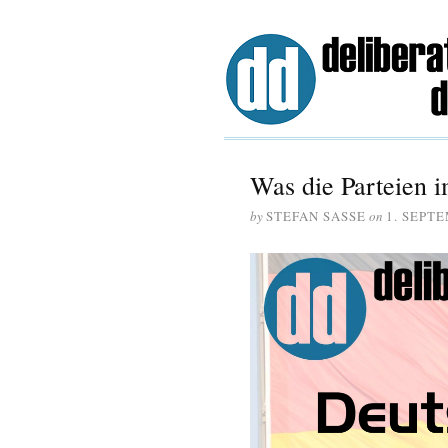
Was die Parteien
by
STEFAN SASSE
on
1. SEPT