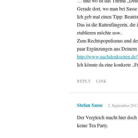
… und wo ist das Thema „Deut
Gerade dort, wo man bei Sasse 
Ich geb mal einen Tipp: Beatr
Das ist die Rattenfängerin, di
etablieren möchte usw..
Zum Rechtspopulismus und dem 
paar Ergänzungen aus Deinem 
http://www.nachdenkseiten.d
Ich könnte da eine konkrete „Fr
REPLY
LINK
Stefan Sasse
2. September 2013
Der Vergleich macht hier doch 
keine Tea Party.