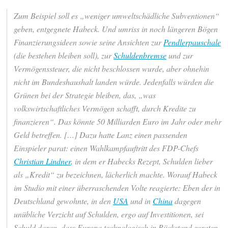
Zum Beispiel soll es „weniger umweltschädliche Subventionen“
geben, entgegnete Habeck. Und umriss in noch längeren Bögen
Finanzierungsideen sowie seine Ansichten zur
Pendlerpauschale
(die bestehen bleiben soll), zur
Schuldenbremse
und zur
Vermögenssteuer, die nicht beschlossen wurde, aber ohnehin
nicht im Bundeshaushalt landen würde. Jedenfalls würden die
Grünen bei der Strategie bleiben, das, „was
volkswirtschaftliches Vermögen schafft, durch Kredite zu
finanzieren“. Das könnte 50 Milliarden Euro im Jahr oder mehr
Geld betreffen. […] Dazu hatte Lanz einen passenden
Einspieler parat: einen Wahlkampfauftritt des FDP-Chefs
Christian Lindner
, in dem er Habecks Rezept, Schulden lieber
als „Kredit“ zu bezeichnen, lächerlich machte. Worauf Habeck
im Studio mit einer überraschenden Volte reagierte: Eben der in
Deutschland gewohnte, in den
USA
und in
China
dagegen
unübliche Verzicht auf Schulden, ergo auf Investitionen, sei
Schuld daran, dass Europa technologisch in Rückstand geraten