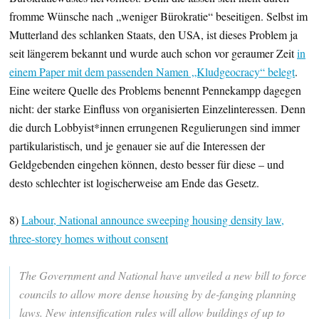
fromme Wünsche nach „weniger Bürokratie“ beseitigen. Selbst im
Mutterland des schlanken Staats, den USA, ist dieses Problem ja
seit längerem bekannt und wurde auch schon vor geraumer Zeit
in
einem Paper mit dem passenden Namen „Kludgeocracy“ belegt
.
Eine weitere Quelle des Problems benennt Pennekampp dagegen
nicht: der starke Einfluss von organisierten Einzelinteressen. Denn
die durch Lobbyist*innen errungenen Regulierungen sind immer
partikularistisch, und je genauer sie auf die Interessen der
Geldgebenden eingehen können, desto besser für diese – und
desto schlechter ist logischerweise am Ende das Gesetz.
8)
Labour, National announce sweeping housing density law,
three-storey homes without consent
The Government and National have unveiled a new bill to force
councils to allow more dense housing by de-fanging planning
laws. New intensification rules will allow buildings of up to