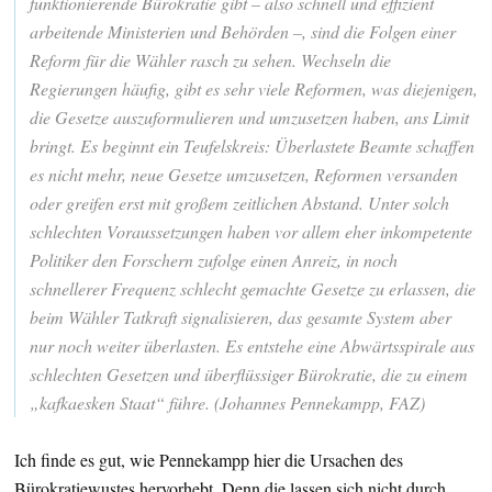
funktionierende Bürokratie gibt – also schnell und effizient
arbeitende Ministerien und Behörden –, sind die Folgen einer
Reform für die Wähler rasch zu sehen. Wechseln die
Regierungen häufig, gibt es sehr viele Reformen, was diejenigen,
die Gesetze auszuformulieren und umzusetzen haben, ans Limit
bringt. Es beginnt ein Teufelskreis: Überlastete Beamte schaffen
es nicht mehr, neue Gesetze umzusetzen, Reformen versanden
oder greifen erst mit großem zeitlichen Abstand. Unter solch
schlechten Voraussetzungen haben vor allem eher inkompetente
Politiker den Forschern zufolge einen Anreiz, in noch
schnellerer Frequenz schlecht gemachte Gesetze zu erlassen, die
beim Wähler Tatkraft signalisieren, das gesamte System aber
nur noch weiter überlasten. Es entstehe eine Abwärtsspirale aus
schlechten Gesetzen und überflüssiger Bürokratie, die zu einem
„kafkaesken Staat“ führe. (Johannes Pennekampp, FAZ)
Ich finde es gut, wie Pennekampp hier die Ursachen des
Bürokratiewustes hervorhebt. Denn die lassen sich nicht durch