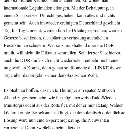
demokratischen Rechtsstaaten anzulehnen. So wollte man
internationale Legitimation erlangen. Mit der Behauptung, in
einem Staat sei viel Unrecht geschehen, kann alles und nichts
gemeint sein. Auch im wiedervereinigten Deutschland geschieht
Tag für Tag Unrecht, werden falsche Urteile gesprochen, werden
Gesetze beschlossen, die später an verfassungsrechtlichen
Restriktionen scheitern. Wer so zurückhaltend über die DDR
urteilt, will nicht die Diktatur verurteilen. Sein letzter Satz hierzu,
auch die DDR dürfe sich nicht wiederholen, entbehrt nicht einer
ungewollten Komik, denn genau so räsonierte die LINKE dieser
Tage über das Ergebnis einer demokratischen Wahl.
Es bleibt zu hoffen, dass viele Thüringer am späten Mittwoch
Abend zugesehen habe, wie ihr möglicherweise Bald-Wieder-
Ministerpräsident aus der Rolle fiel, mit der er monatelang Wähler
ködern konnte. So seltsam es klingt, die demokratisch ordentlichste
Lösung wäre nun eine Expertenregierung, die Neuwahlen
vorbereitet. Denn zweifellos beinhaltet die