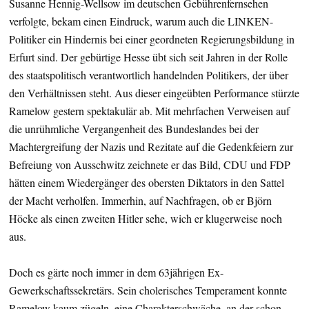
Susanne Hennig-Wellsow im deutschen Gebührenfernsehen
verfolgte, bekam einen Eindruck, warum auch die LINKEN-
Politiker ein Hindernis bei einer geordneten Regierungsbildung in
Erfurt sind. Der gebürtige Hesse übt sich seit Jahren in der Rolle
des staatspolitisch verantwortlich handelnden Politikers, der über
den Verhältnissen steht. Aus dieser eingeübten Performance stürzte
Ramelow gestern spektakulär ab. Mit mehrfachen Verweisen auf
die unrühmliche Vergangenheit des Bundeslandes bei der
Machtergreifung der Nazis und Rezitate auf die Gedenkfeiern zur
Befreiung von Ausschwitz zeichnete er das Bild, CDU und FDP
hätten einem Wiedergänger des obersten Diktators in den Sattel
der Macht verholfen. Immerhin, auf Nachfragen, ob er Björn
Höcke als einen zweiten Hitler sehe, wich er klugerweise noch
aus.
Doch es gärte noch immer in dem 63jährigen Ex-
Gewerkschaftssekretärs. Sein cholerisches Temperament konnte
Ramelow kaum zügeln, eine Charakterschwäche, an der schon