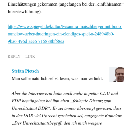
Einschätzungen gekommen (angefangen bei der „einfühlsamen“
Interviewführung).
https://www.spiegel.de/kultur/tv/sandra-maischberger-mit-bodo-
ramelow-ueber-thueringen-ein-elendiges-spiel-a-248948b0-
9ba6-496d-aee6-715888bf58ea
REPLY
LINK
Stefan Pietsch
Man sollte natürlich selbst lesen, was man verlinkt:
Aber die Interviewerin hatte noch mehr in petto: CDU und
FDP bemängelten bei ihm eben „fehlende Distanz zum
Unrechtsstaat DDR“. Er sei immer überzeugt gewesen, dass
in der DDR viel Unrecht geschehen sei, entgegnete Ramelow.
„Der Unrechtsstaatsbegriff, den ich mich weigere