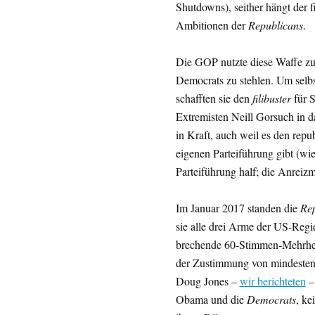
Shutdowns), seither hängt der f
Ambitionen der
Republicans
.
Die GOP nutzte diese Waffe zu
Democrats zu stehlen. Um selbs
schafften sie den
filibuster
für 
Extremisten Neill Gorsuch in d
in Kraft, auch weil es den rep
eigenen Parteiführung gibt (wi
Parteiführung half; die Anreizm
Im Januar 2017 standen die
Rep
sie alle drei Arme der US-Regi
brechende 60-Stimmen-Mehrhe
der Zustimmung von mindestens
Doug Jones –
wir berichteten
–
Obama und die
Democrats
, ke