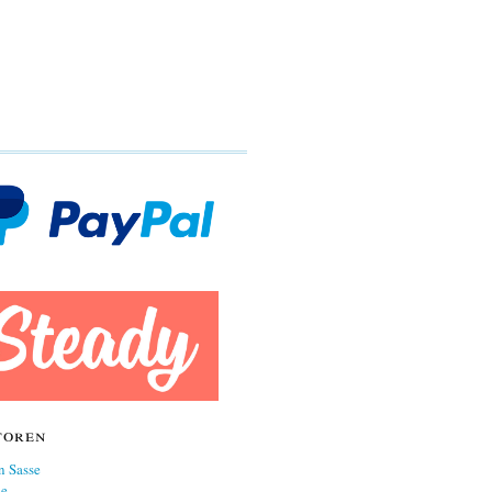
toren
n Sasse
ne