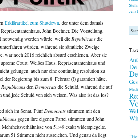
Stefa
Jens
nen
Erklärartikel zum Shutdown
, der unter dem damals
 Repräsentantenhaus, John Boehner. Die Vorstellung,
kel notwendig werden würde, weil die
Republicans
die
runterfahren würden, während sie sämtliche Zweige
Tag
re, war noch 2016 reichlich absurd erschienen. Aber sie
Auß
 Supreme Court, Weißes Haus, Repräsentantenhaus und
Del
 nicht gelungen, auch nur eine continuing resolution zu
De
l der Regierung bis zum 8. Februar (!) garantiert hätte.
Ges
e
Republicans
den
Democrats
die Schuld, während die auf
Medi
Re
n und jede Schuld von sich weisen. Was also ist das los?
Ve
Wah
ed sich im Senat. Fünf
Democrats
stimmten mit den
Wir
ublicans
gegen ihre eigenen Partei stimmten und John
 Mehrheitsverhältnisse von 51:49 exakt widerspiegelte.
arum 51 Stimmen nicht ausreichen. Und genau da liegt
Die