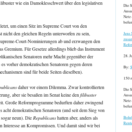
ilibuster wie ein Damoklesschwert über den legislativen
Die S
Ansa
Netz 
befun
letzt, um einen Sitz im Supreme Court von den
t nicht den gleichen Regeln unterworfen zu sein,
Jens
zusa
Supreme-Court-Nominierungen ab und erzwangen den
Refor
as Gremium. Für Gesetze allerdings blieb das Instrument
28. J
ublikanischen Senatoren mehr Macht gegenüber der
e es vorher demokratischen Senatoren gegen deren
By:
S
echanismen sind für beide Seiten dieselben).
150 r
ublicans
daher vor einem Dilemma. Zwar kontrollierten
Die S
erung, aber sie besaßen im Senat keine den
filibuster
Ansa
Netz 
it. Große Reformprogramme bedurften daher zwingend
befun
 acht demokratischen Senatoren (und seit dem Sieg von
 sogar neun). Die
Republicans
hatten aber, anders als
Bohrl
Rente
in Interesse an Kompromissen. Und damit sind wir bei