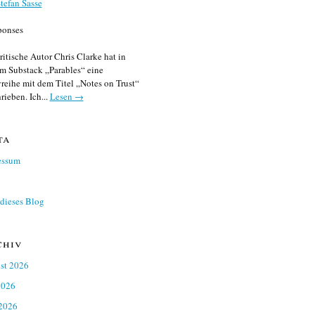
tefan Sasse
ponses
ritische Autor Chris Clarke hat in
m Substack „Parables“ eine
reihe mit dem Titel „Notes on Trust“
rieben. Ich...
Lesen →
ta
essum
dieses Blog
chiv
st 2026
2026
 2026