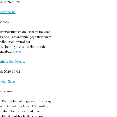
uli 2026 18:20
tefan Sasse
ponses
formdiskurs ist die Debatte um eine
ssende Rentenreform gegenüber dem
dheitssektor und der
sicherung etwas ins Hintertreffen
en, aber...
Lesen →
erliere die Debatte
uli 2026 10:02
tefan Sasse
esponses
n Pietsch hat mich gebeten, Stellung
nem Artikel von Frank Lübberding
ziehen. Er argumentiert, dass
chlands politische Krise weniger...