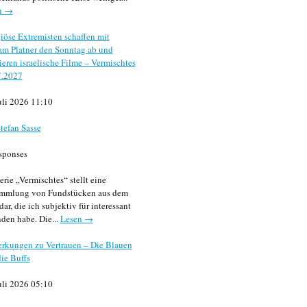
n →
iöse Extremisten schaffen mit
m Platner den Sonntag ab und
sieren israelische Filme – Vermischtes
7.2027
uli 2026 11:10
tefan Sasse
sponses
erie „Vermischtes“ stellt eine
mmlung von Fundstücken aus dem
dar, die ich subjektiv für interessant
den habe. Die...
Lesen →
rkungen zu Vertrauen – Die Blauen
ie Buffs
uli 2026 05:10