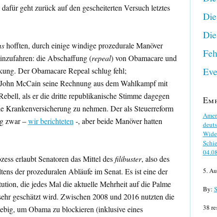
dafür geht zurück auf den gescheiterten Versuch letztes
Die
Die
ns
hofften, durch einige windige prozedurale Manöver
Feh
inzufahren: die Abschaffung (
repeal
) von Obamacare und
Eve
kung. Der Obamacare Repeal schlug fehl;
ch John McCain seine Rechnung aus dem Wahlkampf mit
Rebell, als er die dritte republikanische Stimme dagegen
Em
ie Krankenversicherung zu nehmen. Der als Steuerreform
Ameri
ng zwar –
wir berichteten
-, aber beide Manöver hatten
deuts
Wider
Schie
04.0
ess erlaubt Senatoren das Mittel des
filibuster
, also des
tens der prozeduralen Abläufe im Senat. Es ist eine der
5. Au
tution, die jedes Mal die aktuelle Mehrheit auf die Palme
By:
S
sehr geschätzt wird. Zwischen 2008 und 2016 nutzten die
38 re
iebig, um Obama zu blockieren (inklusive eines