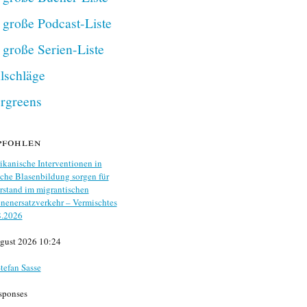
 große Podcast-Liste
 große Serien-Liste
lschläge
rgreens
pfohlen
kanische Interventionen in
che Blasenbildung sorgen für
stand im migrantischen
nenersatzverkehr – Vermischtes
8.2026
gust 2026 10:24
tefan Sasse
sponses