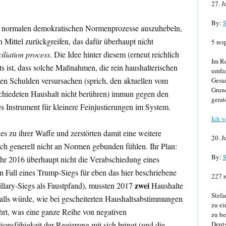
27. J
By:
S
e normalen demokratischen Normenprozesse auszuhebeln,
n Mittel zurückgreifen, das dafür überhaupt nicht
5 res
iliation process
. Die Idee hinter diesem (erneut reichlich
Im Re
 ist, dass solche Maßnahmen, die rein haushalterischen
umfa
n Schulden versursachen (sprich, den aktuellen vom
Gesun
Grund
chiedeten Haushalt nicht berühren) immun gegen den
gerat
es Instrument für kleinere Feinjustierungen im System.
Ich v
 es zu ihrer Waffe und zerstörten damit eine weitere
20. J
ch generell nicht an Normen gebunden fühlen. Ihr Plan:
By:
S
hr 2016 überhaupt nicht die Verabschiedung eines
en Fall eines Trump-Siegs für eben das hier beschriebene
227 r
zwei
illary-Siegs als Faustpfand), mussten 2017
Haushalte
Stefa
alls würde, wie bei gescheiterten Haushaltsabstimmungen
zu ei
führt, was eine ganze Reihe von negativen
zu be
onsfähigkeit der Regierung mit sich bringt (und die
Deuts