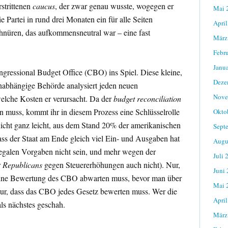
rstrittenen
caucus
, der zwar genau wusste, wogegen er
Mai 
e Partei in rund drei Monaten ein für alle Seiten
April
nüren, das aufkommensneutral war – eine fast
März
Febr
Janu
gressional Budget Office (CBO) ins Spiel. Diese kleine,
Deze
abhängige Behörde analysiert jeden neuen
Nove
elche Kosten er verursacht. Da der
budget reconciliation
 muss, kommt ihr in diesem Prozess eine Schlüsselrolle
Okto
nicht ganz leicht, aus dem Stand 20% der amerikanischen
Sept
dass der Staat am Ende gleich viel Ein- und Ausgaben hat
Augu
legalen Vorgaben nicht sein, und mehr wegen der
Juli 
r
Republicans
gegen Steuererhöhungen auch nicht). Nur,
Juni
 eine Bewertung des CBO abwarten muss, bevor man über
Mai 
ur, dass das CBO jedes Gesetz bewerten muss. Wer die
April
ls nächstes geschah.
März