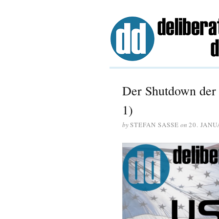
Der Shutdown der 
1)
by
STEFAN SASSE
on
20. JANU