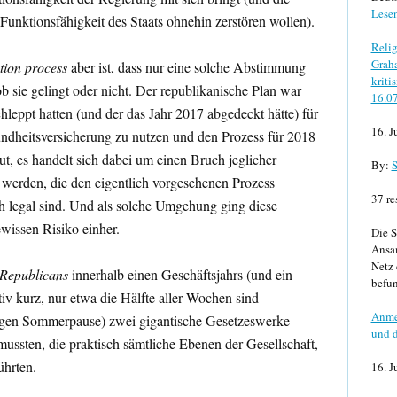
Lese
e Funktionsfähigkeit des Staats ohnehin zerstören wollen).
Relig
Graha
tion process
aber ist, dass nur eine solche Abstimmung
kriti
ob sie gelingt oder nicht. Der republikanische Plan war
16.0
hleppt hatten (und der das Jahr 2017 abgedeckt hätte) für
16. J
dheitsversicherung zu nutzen und den Prozess für 2018
t, es handelt sich dabei um einen Bruch jeglicher
By:
S
werden, die den eigentlich vorgesehenen Prozess
37 re
h legal sind. Und als solche Umgehung ging diese
ewissen Risiko einher.
Die S
Ansa
Netz 
Republicans
innerhalb einen Geschäftsjahrs (und ein
befun
tiv kurz, nur etwa die Hälfte aller Wochen sind
Anme
sigen Sommerpause) zwei gigantische Gesetzeswerke
und d
ussten, die praktisch sämtliche Ebenen der Gesellschaft,
ührten.
16. J