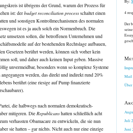
By:
S
ngskreis ist übrigens der Grund, warum der Prozess für
ehen ist: der
budget reconciliation process
schaltet einen
4 res
tten und sonstigen Kontrollmechanismen des normalen
Der b
eswegen ist es ja auch solch ein Normenbruch. Die
seine
Essay
esetz umsetzen sollen, die betroffenen Unternehmen und
gesch
schäftsmodelle auf der bestehenden Rechtslage aufbauen,
 den Gesetzen berührt werden, können sich vorher kein
Me
en soll, und daher auch keinen Input geben. Massive
 völlig unvermeidbar, besonders wenn so komplexe Systeme
Impr
angegangen werden, das direkt und indirekt rund 20%
Mail
ebens berührt (eine riesige auf Pump finanzierte
Über 
rschaubarer).
Ar
 Partei, die halbwegs nach normalen demokratisch-
Augu
 aber mitigeren. Die
Republicans
hatten schließlich acht
e zum verhassten Obamacare zu entwickeln, die sie nun
Juli 
ber sie hatten – gar nichts. Nicht auch nur eine einzige
Juni