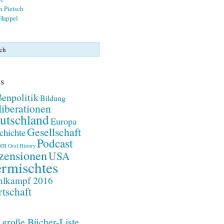
n Pietsch
 Happel
s
enpolitik
Bildung
iberationen
utschland
Europa
Gesellschaft
chichte
Podcast
en
Oral History
zensionen
USA
rmischtes
lkampf 2016
tschaft
 große Bücher-Liste