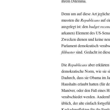
ihrem Dilemma.
Denn um auf diese Art jeglich
mussten die
Republicans
auf ei
ausgelegt ist: den
budget reconc
arkanen) Element des US-Senats
Zwecken dienen und keine neue
Parlament demokratisch verabs
filibuster
sind. Gedacht ist dies
Die
Republicans
aber erklärten
demokratische Norm, wie sie si
Dadurch, dass sie Obama im Ja
Haushalts erlaubt hatten (für d
Manöver, oder den Fall eines H
verabschiedet werden. Andernf
üblich, der alte einfach fortge
Kaskadeneffekten für die Funkti