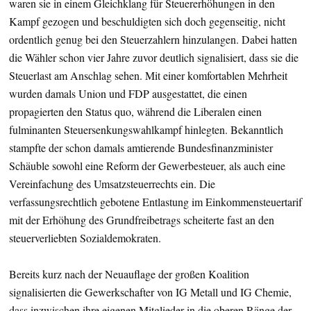
waren sie in einem Gleichklang für Steuererhöhungen in den
Kampf gezogen und beschuldigten sich doch gegenseitig, nicht
ordentlich genug bei den Steuerzahlern hinzulangen. Dabei hatten
die Wähler schon vier Jahre zuvor deutlich signalisiert, dass sie die
Steuerlast am Anschlag sehen. Mit einer komfortablen Mehrheit
wurden damals Union und FDP ausgestattet, die einen
propagierten den Status quo, während die Liberalen einen
fulminanten Steuersenkungswahlkampf hinlegten. Bekanntlich
stampfte der schon damals amtierende Bundesfinanzminister
Schäuble sowohl eine Reform der Gewerbesteuer, als auch eine
Vereinfachung des Umsatzsteuerrechts ein. Die
verfassungsrechtlich gebotene Entlastung im Einkommensteuertarif
mit der Erhöhung des Grundfreibetrags scheiterte fast an den
steuerverliebten Sozialdemokraten.
Bereits kurz nach der Neuauflage der großen Koalition
signalisierten die Gewerkschafter von IG Metall und IG Chemie,
dass inzwischen ihre eigenen Mitglieder in die oberen Ränge der