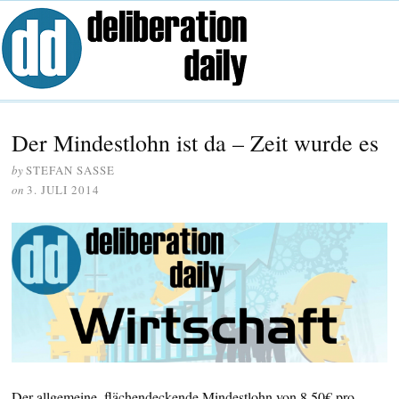
Der Mindestlohn ist da – Zeit wurde es
by
STEFAN SASSE
on
3. JULI 2014
Der allgemeine, flächendeckende Mindestlohn von 8,50€ pro